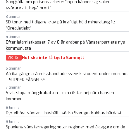
Gängkälla om polisens arbete: ”Ingen känner sig säker –
svårare att begå brott”
3 timmar
SD tonar ned tidigare krav på kraftigt höjd mineralavgift:
”Orealistiskt”
4 timmar
Efter islamistkaoset: 7 av 8 är araber på Vänsterpartiets nya
kommunlista
Hot ska inte få tysta Samnytt
VIKTIGT
5 timmar
Afrika-gänget rånmisshandlade svensk student under mordhot
– SLIPPER FÄNGELSE
7 timmar
S vill slopa mängdrabatten – och röstar nej när chansen
kommer
8 timmar
Dyr elhöst väntar – hushåll i södra Sverige drabbas hårdast
9 timmar
Spaniens vänsterregering hotar regioner med åklagare om de