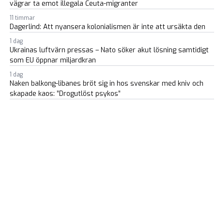
vägrar ta emot illegala Ceuta-migranter
11 timmar
Dagerlind: Att nyansera kolonialismen är inte att ursäkta den
1 dag
Ukrainas luftvärn pressas – Nato söker akut lösning samtidigt
som EU öppnar miljardkran
1 dag
Naken balkong-libanes bröt sig in hos svenskar med kniv och
skapade kaos: ”Drogutlöst psykos”