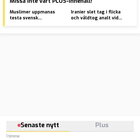
Missa inte vårt PLUS-innehåll!
Muslimer uppmanas
Iranier slet tag i flicka
Int
testa svensk
och våldtog analt vid
som
yttrandefrihet:
cykelväg: ”Det är bara
sve
”Protestera mot
sex”
lögnerna om
Förintelsen”
Senaste nytt
Plus
1 timme