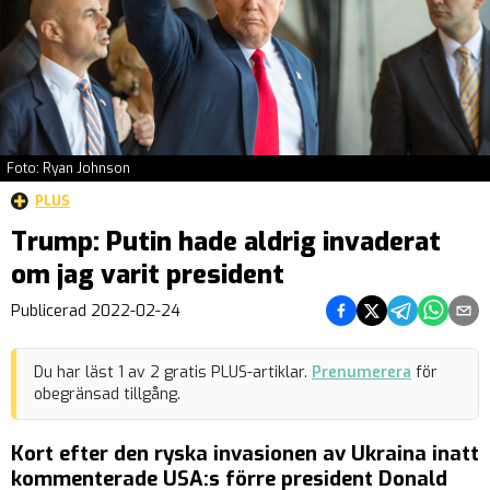
Foto: Ryan Johnson
PLUS
Trump: Putin hade aldrig invaderat
om jag varit president
Dela på Facebook
Dela på Twitter
Dela på Teleg
Dela på 
Dela 
Publicerad
2022-02-24
Du har läst
1
av
2
gratis PLUS-artiklar.
Prenumerera
för
obegränsad tillgång.
Kort efter den ryska invasionen av Ukraina inatt
kommenterade USA:s förre president Donald