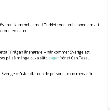
ftlig överenskommelse med Turkiet med ambitionen om att
ato-medlemskap.
detta? Frågan är snarare – när kommer Sverige att
lkas på så många olika sätt,
säger
Yönet Can Tezel i
tt Sverige måste utlämna de personer man menar är