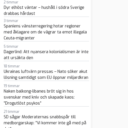
2 timmar
Dyr elhöst väntar – hushåll i södra Sverige
drabbas hårdast
3 timmar
Spaniens vänsterregering hotar regioner
med åklagare om de vägrar ta emot illegala
Ceuta-migranter
sapp
-post
5 timmar
Dagerlind: Att nyansera kolonialismen är inte
att ursäkta den
18 timmar
Ukrainas luftvärn pressas – Nato söker akut
lösning samtidigt som EU öppnar miljardkran
19 timmar
Naken balkong-libanes bröt sig in hos
svenskar med kniv och skapade kaos:
”Drogutlöst psykos”
21 timmar
SD sågar Moderaternas snabbspår till
medborgarskap: ”Vi kommer inte gå med på