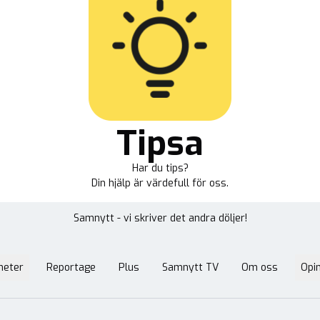
Tipsa
Har du tips?
Din hjälp är värdefull för oss.
Samnytt - vi skriver det andra döljer!
heter
Reportage
Plus
Samnytt TV
Om oss
Opin