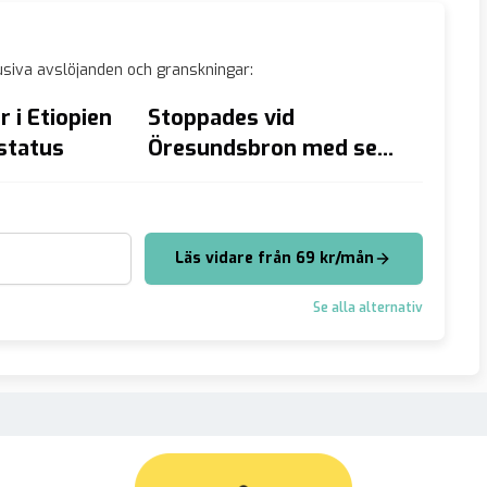
siva avslöjanden och granskningar:
 i Etiopien
Stoppades vid
Skandi
gstatus
Öresundsbron med sex
tältad
pistoler i trosorna och
halsh
BH:n
Läs vidare från 69 kr/mån
Se alla alternativ