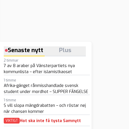
Senaste nytt
Plus
2 timmar
7 av 8 araber på Vänsterpartiets nya
kommunlista – efter islamistkaoset
1 timme
Afrika-gänget rånmisshandlade svensk
student under mordhot – SLIPPER FÄNGELSE
1 timme
S vill slopa mängdrabatten – och röstar nej
när chansen kommer
Hot ska inte få tysta Samnytt
VIKTIGT