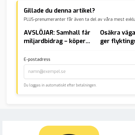
Gillade du denna artikel?
PLUS-prenumeranter får även ta del av våra mest exklu
AVSLÖJAR: Samhall får
Osäkra vägar
miljardbidrag – köper
ger flyktin
lyxbilar åt cheferna
E-postadress
Du loggas in automatiskt efter betalningen.