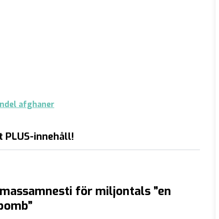
andel afghaner
t PLUS-innehåll!
massamnesti för miljontals ”en
 bomb”