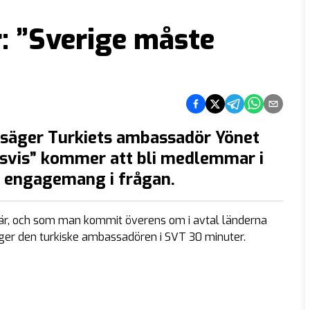
: ”Sverige måste
Dela på Facebook
Dela på Twitter
Dela på Telegram
Dela på What
Dela via e
n säger Turkiets ambassadör Yönet
gsvis” kommer att bli medlemmar i
s engagemang i frågan.
är, och som man kommit överens om i avtal länderna
säger den turkiske ambassadören i SVT 30 minuter.