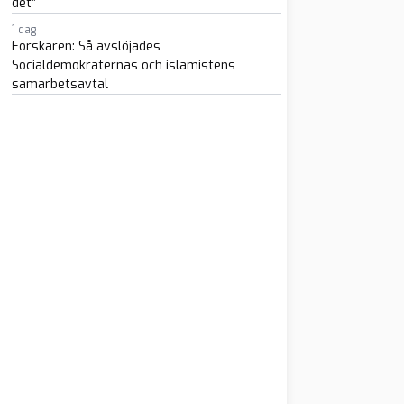
det”
1 dag
Forskaren: Så avslöjades
Socialdemokraternas och islamistens
samarbetsavtal