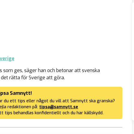
verige
s som ges, säger han och betonar att svenska
det rätta för Sverige att göra.
ipsa Samnytt!
r du ett tips eller något du vill att Samnytt ska granska?
jla redaktionen på:
tipsa@samnytt.se
tt tips behandlas konfidentiellt och du har källskydd.