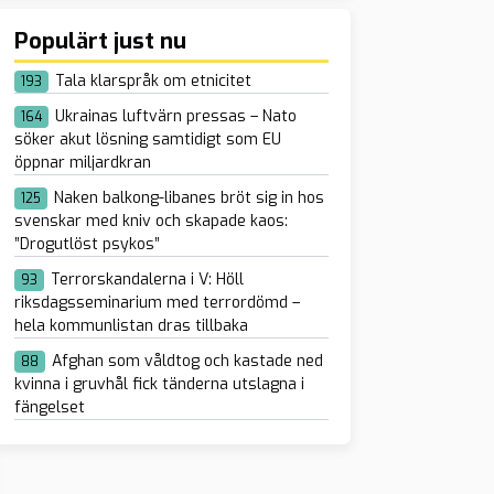
Populärt just nu
Tala klarspråk om etnicitet
193
Ukrainas luftvärn pressas – Nato
164
söker akut lösning samtidigt som EU
öppnar miljardkran
Naken balkong-libanes bröt sig in hos
125
svenskar med kniv och skapade kaos:
”Drogutlöst psykos”
Terrorskandalerna i V: Höll
93
riksdagsseminarium med terrordömd –
hela kommunlistan dras tillbaka
Afghan som våldtog och kastade ned
88
kvinna i gruvhål fick tänderna utslagna i
fängelset