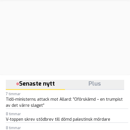
Senaste nytt
Plus
7 timmar
Tidö-ministerns attack mot Allard: ”Oförskämd – en trumpist
av det värre slaget”
8 timmar
V-toppen skrev stödbrev till dömd palestinsk mördare
8 timmar