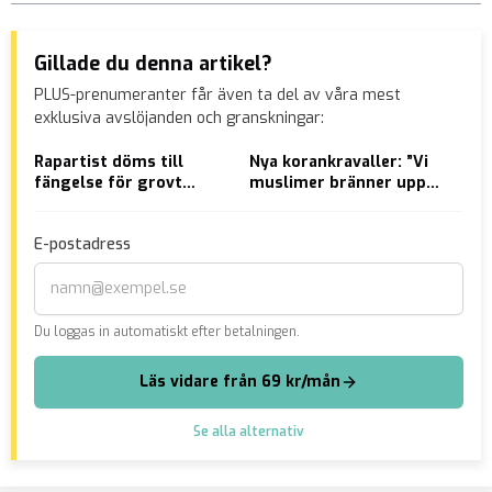
Gillade du denna artikel?
PLUS-prenumeranter får även ta del av våra mest
exklusiva avslöjanden och granskningar:
Rapartist döms till
Nya korankravaller: ”Vi
Rik
fängelse för grovt
muslimer bränner upp
vär
vapenbrott
hela landet för vår tro”
för
E-postadress
Du loggas in automatiskt efter betalningen.
Läs vidare från 69 kr/mån
Se alla alternativ