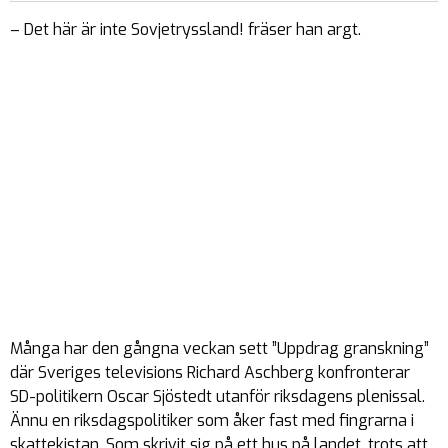
– Det här är inte Sovjetryssland! fräser han argt.
Många har den gångna veckan sett ”Uppdrag granskning”
där Sveriges televisions Richard Aschberg konfronterar
SD-politikern Oscar Sjöstedt utanför riksdagens plenissal.
Ännu en riksdagspolitiker som åker fast med fingrarna i
skattekistan. Som skrivit sig på ett hus på landet, trots att