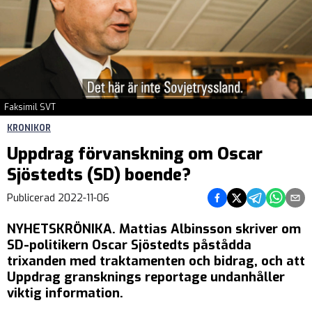
Faksimil SVT
KRONIKOR
Uppdrag förvanskning om Oscar
Sjöstedts (SD) boende?
Dela på Facebook
Dela på Twitter
Dela på Teleg
Dela på 
Dela 
Publicerad
2022-11-06
NYHETSKRÖNIKA. Mattias Albinsson skriver om
SD-politikern Oscar Sjöstedts påstådda
trixanden med traktamenten och bidrag, och att
Uppdrag gransknings reportage undanhåller
viktig information.