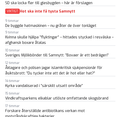
SD ska locka fler till glesbygden – här är förslagen
Hot ska inte få tysta Samnytt
VIKTIGT
9 timmar
De byggde hatmaskinen – nu gråter de över tonläget
9 timmar
Kvinna skulle hjälpa ”flyktingar” – hittades styckad i resväska –
afghansk boxare åtalas
10 timmar
Sveriges Mjölkbönder till Samnytt: ”Bovaer är ett bedrägeri”
12 timmar
Åklagare och polisen jagar islamkritisk sjukpensionär för
åsiktsbrott: ”Du tycker inte att det är hot eller hat?”
14 timmar
Kyrka vandaliserad i ”särskilt utsatt område”
15 timmar
Vindkraftsparkens elkablar utlöste omfattande skogsbrand
17 timmar
Forskare återställde antibiotikans verkan mot
motståndskraftiga bakterier