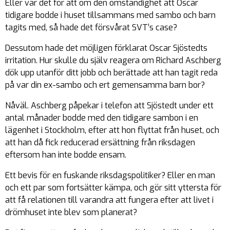
Eller var det för att om den omständighet att Oscar
tidigare bodde i huset tillsammans med sambo och barn
tagits med, så hade det försvårat SVT’s case?
Dessutom hade det möjligen förklarat Oscar Sjöstedts
irritation. Hur skulle du själv reagera om Richard Aschberg
dök upp utanför ditt jobb och berättade att han tagit reda
på var din ex-sambo och ert gemensamma barn bor?
Nåväl. Aschberg påpekar i telefon att Sjöstedt under ett
antal månader bodde med den tidigare sambon i en
lägenhet i Stockholm, efter att hon flyttat från huset, och
att han då fick reducerad ersättning från riksdagen
eftersom han inte bodde ensam.
Ett bevis för en fuskande riksdagspolitiker? Eller en man
och ett par som fortsätter kämpa, och gör sitt yttersta för
att få relationen till varandra att fungera efter att livet i
drömhuset inte blev som planerat?