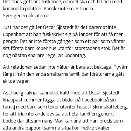
Det finns gott om fuskande, omoraliska och till och med
kriminella politiker. Kanske inte minst inom
Sverigedemokraterna.
Just när det gäller Oscar Sjöstedt är det däremot inte
uppenbart att han fuskskrivit sig på landet för att få mer
pengar. Det är inte första gången som ett par som väntar
sitt första barn köper hus utanför storstadens stök. Det är
nog nästan snarare regel än undantag.
Att relationen sedan inte håller är bara att beklaga. Tyvärr
långt ifrån den enda småbarnsfamilj där föräldrarna gått
skilda vägar.
Aschberg räknar sannolikt kallt med att Oscar Sjöstedt
knappast kommer lägga ut bilder på Facebook på sin
familj med barn som leker utanför huset i Skinnskatteberg,
för att triumferande bevisa att hela familjen genuint
bodde där tillsammans. Man kan ana att han, precis som
alla andra pappor i samma situation, hellre sväljer