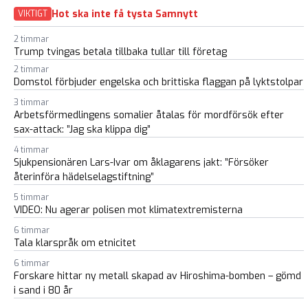
Hot ska inte få tysta Samnytt
VIKTIGT
2 timmar
Trump tvingas betala tillbaka tullar till företag
2 timmar
Domstol förbjuder engelska och brittiska flaggan på lyktstolpar
3 timmar
Arbetsförmedlingens somalier åtalas för mordförsök efter
sax-attack: ”Jag ska klippa dig”
4 timmar
Sjukpensionären Lars-Ivar om åklagarens jakt: ”Försöker
återinföra hädelselagstiftning”
5 timmar
VIDEO: Nu agerar polisen mot klimatextremisterna
6 timmar
Tala klarspråk om etnicitet
6 timmar
Forskare hittar ny metall skapad av Hiroshima-bomben – gömd
i sand i 80 år