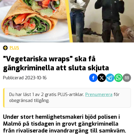
PLUS
”Vegetariska wraps” ska få
gängkriminella att sluta skjuta
Dela på Facebook
Dela på Twitter
Dela på Teleg
Dela på 
Dela 
Publicerad
2023-10-16
Du har läst
1
av
2
gratis PLUS-artiklar.
Prenumerera
för
obegränsad tillgång.
Under stort hemlighetsmakeri bjöd polisen i
Malmö på tisdagen in grovt gängkriminella
från rivaliserade invandrargäng till samkväm.