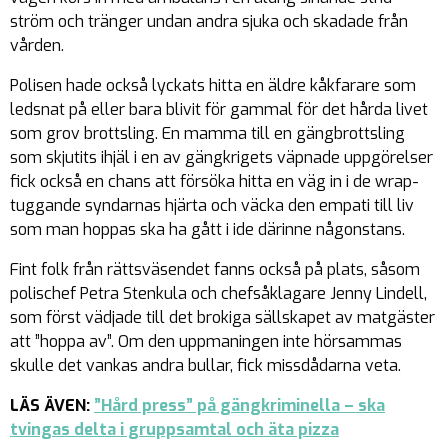
ström och tränger undan andra sjuka och skadade från
vården.
Polisen hade också lyckats hitta en äldre kåkfarare som
ledsnat på eller bara blivit för gammal för det hårda livet
som grov brottsling. En mamma till en gängbrottsling
som skjutits ihjäl i en av gängkrigets väpnade uppgörelser
fick också en chans att försöka hitta en väg in i de wrap-
tuggande syndarnas hjärta och väcka den empati till liv
som man hoppas ska ha gått i ide därinne någonstans.
Fint folk från rättsväsendet fanns också på plats, såsom
polischef Petra Stenkula och chefsåklagare Jenny Lindell,
som först vädjade till det brokiga sällskapet av matgäster
att ”hoppa av”. Om den uppmaningen inte hörsammas
skulle det vankas andra bullar, fick missdådarna veta.
LÄS ÄVEN:
”Hård press” på gängkriminella – ska
tvingas delta i gruppsamtal och äta pizza