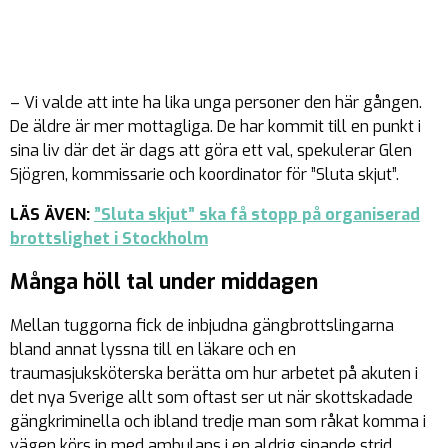
– Vi valde att inte ha lika unga personer den här gången.
De äldre är mer mottagliga. De har kommit till en punkt i
sina liv där det är dags att göra ett val, spekulerar Glen
Sjögren, kommissarie och koordinator för ”Sluta skjut”.
LÄS ÄVEN:
”Sluta skjut” ska få stopp på organiserad
brottslighet i Stockholm
Många höll tal under middagen
Mellan tuggorna fick de inbjudna gängbrottslingarna
bland annat lyssna till en läkare och en
traumasjuksköterska berätta om hur arbetet på akuten i
det nya Sverige allt som oftast ser ut när skottskadade
gängkriminella och ibland tredje man som råkat komma i
vägen körs in med ambulans i en aldrig sinande strid