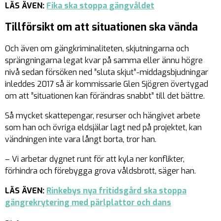
LÄS ÄVEN:
Fika ska stoppa gängvåldet
Tillförsikt om att situationen ska vända
Och även om gängkriminaliteten, skjutningarna och
sprängningarna legat kvar på samma eller ännu högre
nivå sedan försöken ned ”sluta skjut”-middagsbjudningar
inleddes 2017 så är kommissarie Glen Sjögren övertygad
om att ”situationen kan förändras snabbt” till det bättre.
Så mycket skattepengar, resurser och hängivet arbete
som han och övriga eldsjälar lagt ned på projektet, kan
vändningen inte vara långt borta, tror han.
– Vi arbetar dygnet runt för att kyla ner konflikter,
förhindra och förebygga grova våldsbrott, säger han.
LÄS ÄVEN:
Rinkebys nya fritidsgård ska stoppa
gängrekrytering med pärlplattor och dans