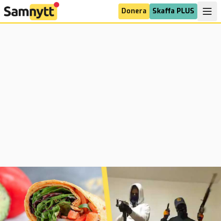
Donera
Skaffa PLUS