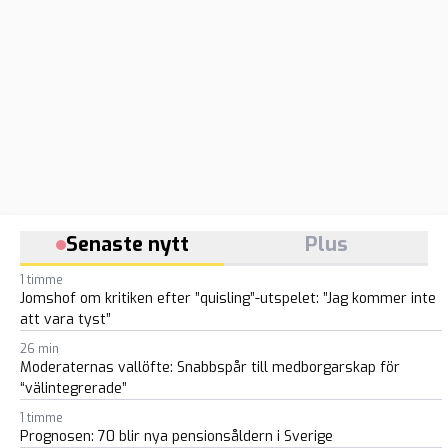
Senaste nytt
Plus
1 timme
Jomshof om kritiken efter ”quisling”-utspelet: ”Jag kommer inte
att vara tyst”
26 min
Moderaternas vallöfte: Snabbspår till medborgarskap för
“välintegrerade”
1 timme
Prognosen: 70 blir nya pensionsåldern i Sverige