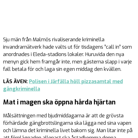
Sju män från Malmös rivaliserande kriminella
invandrarnätverk hade valts ut för tisdagens ”call in” som
anordnades i Eleda-stadions lokaler. Huruvida den nya
menyn gick hem framgår inte, men gästerna slapp i varje
fall betala för och laga sin egen middag den kvällen.
LÄS ÄVEN:
Polisen i Järfälla höll pizzasamtal med
gängkriminella
Mat i magen ska öppna hårda hjärtan
Målsättningen med bjudmiddagarna är att de grövsta
förhärdade gängbrottslingarna ska lägga ned sina vapen
och lämna det kriminella livet bakom sig. Man litar inte på
att förplägnaden allenast ska åstadkomma denna