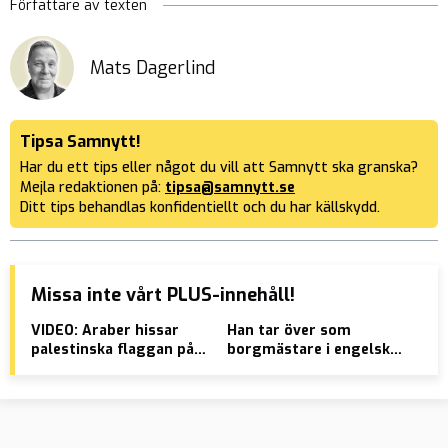
Författare av texten
Mats Dagerlind
Tipsa Samnytt!
Har du ett tips eller något du vill att Samnytt ska granska?
Mejla redaktionen på:
tipsa@samnytt.se
Ditt tips behandlas konfidentiellt och du har källskydd.
Missa inte vårt PLUS-innehåll!
VIDEO: Araber hissar
Han tar över som
V-t
palestinska flaggan på
borgmästare i engelsk
deb
torget
stad
up