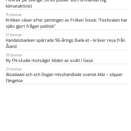
FN-krav på Sverige: Utred poliser som omhändertog
klimataktivist
15 timmar
Kritiken växer efter petningen av Fröken Snusk: ”Festivalen har
själv gjort frågan politisk”
17 timmar
Handelsbanken spärrade 96-årings Bank-id – kräver resa från
Åland
19 timmar
Ny FN-studie motsäger bilden av svält i Gaza
21 timmar
Alsadaani och och Dogan misshandlade svensk kille – slipper
fängelse