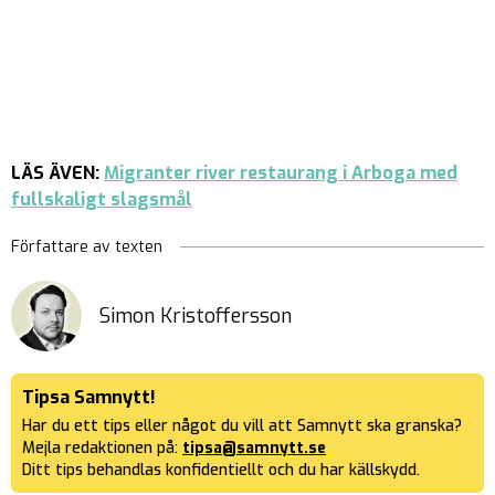
LÄS ÄVEN:
Migranter river restaurang i Arboga med
fullskaligt slagsmål
Författare av texten
Simon Kristoffersson
Tipsa Samnytt!
Har du ett tips eller något du vill att Samnytt ska granska?
Mejla redaktionen på:
tipsa@samnytt.se
Ditt tips behandlas konfidentiellt och du har källskydd.