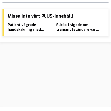
Missa inte vårt PLUS-innehåll!
Patient vägrade
Flicka frågade om
Två
handskakning med
transmotståndare var
åta
läkare – DO: Betala 30
man – straffas med
7-å
000
avstängning