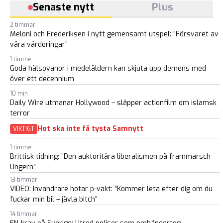
Senaste nytt
Plus
2 timmar
Meloni och Frederiksen i nytt gemensamt utspel: ”Försvaret av
våra värderingar”
1 timme
Goda hälsovanor i medelåldern kan skjuta upp demens med
över ett decennium
10 min
Daily Wire utmanar Hollywood – släpper actionfilm om islamsk
terror
Hot ska inte få tysta Samnytt
VIKTIGT
1 timme
Brittisk tidning: ”Den auktoritära liberalismen på frammarsch
Ungern”
13 timmar
VIDEO: Invandrare hotar p-vakt: ”Kommer leta efter dig om du
fuckar min bil – jävla bitch”
14 timmar