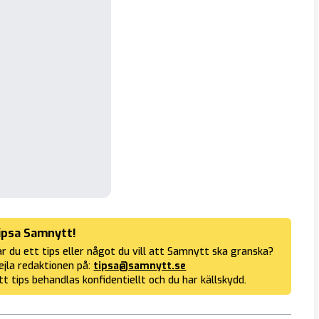
ipsa Samnytt!
r du ett tips eller något du vill att Samnytt ska granska?
jla redaktionen på:
tipsa@samnytt.se
tt tips behandlas konfidentiellt och du har källskydd.