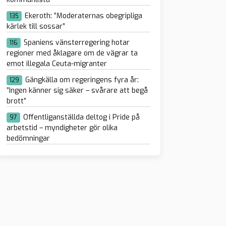
Ekeroth: ”Moderaternas obegripliga
135
kärlek till sossar”
Spaniens vänsterregering hotar
116
regioner med åklagare om de vägrar ta
emot illegala Ceuta-migranter
Gängkälla om regeringens fyra år:
129
”Ingen känner sig säker – svårare att begå
brott”
Offentliganställda deltog i Pride på
97
arbetstid – myndigheter gör olika
bedömningar