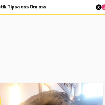
tik
Tipsa oss
Om oss