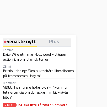
Senaste nytt
Plus
1 timme
Daily Wire utmanar Hollywood – släpper
actionfilm om islamsk terror
26 min
Brittisk tidning: ”Den auktoritära liberalismen
på frammarsch Ungern”
11 timmar
VIDEO: Invandrare hotar p-vakt: ”Kommer
leta efter dig om du fuckar min bil – jävla
bitch”
Hot ska inte få tysta Samnytt
VIKTIGT