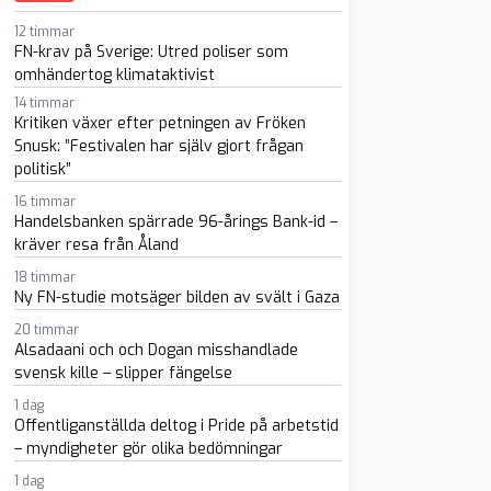
12 timmar
FN-krav på Sverige: Utred poliser som
omhändertog klimataktivist
14 timmar
Kritiken växer efter petningen av Fröken
sapp
-post
Snusk: ”Festivalen har själv gjort frågan
politisk”
16 timmar
Handelsbanken spärrade 96-årings Bank-id –
kräver resa från Åland
18 timmar
Ny FN-studie motsäger bilden av svält i Gaza
20 timmar
Alsadaani och och Dogan misshandlade
svensk kille – slipper fängelse
1 dag
Offentliganställda deltog i Pride på arbetstid
– myndigheter gör olika bedömningar
1 dag