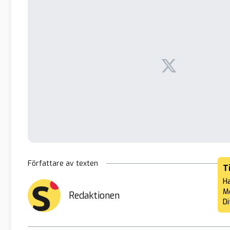
Författare av texten
T
Ha
Me
Redaktionen
Di