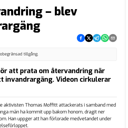
andring – blev
drargäng
Dela på Facebook
Dela på Twitter
Dela på Telegram
Dela på What
Dela via e
 obegränsad tillgång.
 för att prata om återvandring när
t invandrargäng. Videon cirkulerar
iske aktivisten Thomas Moffitt attackerats i samband med
ka unga män ha kommit upp bakom honom, dragit ner
nom. Han uppger att han förlorade medvetandet under
elseförloppet.