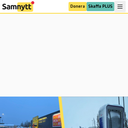
Donera
Skaffa PLUS