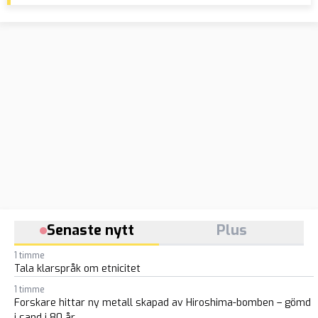
Islamic relief
anf
Senaste nytt
Plus
1 timme
Tala klarspråk om etnicitet
1 timme
Forskare hittar ny metall skapad av Hiroshima-bomben – gömd
i sand i 80 år