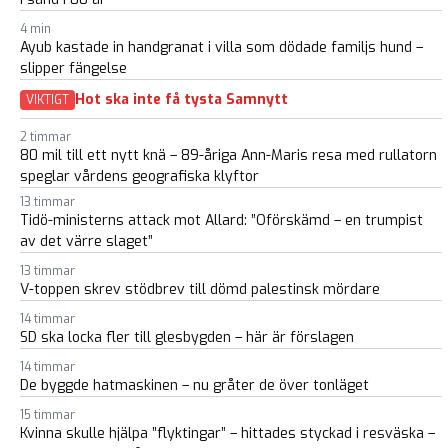
4 min
Ayub kastade in handgranat i villa som dödade familjs hund –
slipper fängelse
Hot ska inte få tysta Samnytt
VIKTIGT
2 timmar
80 mil till ett nytt knä – 89-åriga Ann-Maris resa med rullatorn
speglar vårdens geografiska klyftor
13 timmar
Tidö-ministerns attack mot Allard: ”Oförskämd – en trumpist
av det värre slaget”
13 timmar
V-toppen skrev stödbrev till dömd palestinsk mördare
14 timmar
SD ska locka fler till glesbygden – här är förslagen
14 timmar
De byggde hatmaskinen – nu gråter de över tonläget
15 timmar
Kvinna skulle hjälpa ”flyktingar” – hittades styckad i resväska –