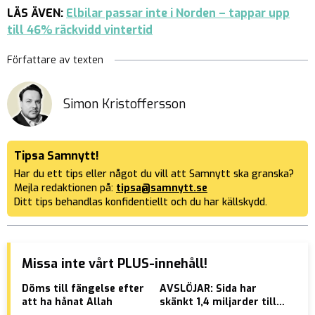
LÄS ÄVEN:
Elbilar passar inte i Norden – tappar upp
till 46% räckvidd vintertid
Författare av texten
Simon Kristoffersson
Tipsa Samnytt!
Har du ett tips eller något du vill att Samnytt ska granska?
Mejla redaktionen på:
tipsa@samnytt.se
Ditt tips behandlas konfidentiellt och du har källskydd.
Missa inte vårt PLUS-innehåll!
Döms till fängelse efter
AVSLÖJAR: Sida har
VID
att ha hånat Allah
skänkt 1,4 miljarder till
Inv