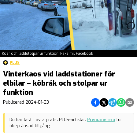
Köer och laddstolpar ur funktion. Faksimil Facebook
PLUS
Vinterkaos vid laddstationer för
elbilar – köbråk och stolpar ur
funktion
Dela på Facebook
Dela på Twitter
Dela på Teleg
Dela på 
Dela 
Publicerad
2024-01-03
Du har läst
1
av
2
gratis PLUS-artiklar.
Prenumerera
för
obegränsad tillgång.