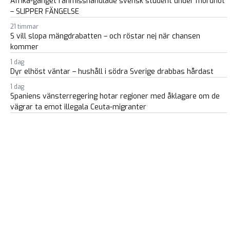
Afrika-gänget rånmisshandlade svensk student under mordhot
– SLIPPER FÄNGELSE
21 timmar
S vill slopa mängdrabatten – och röstar nej när chansen
kommer
1 dag
Dyr elhöst väntar – hushåll i södra Sverige drabbas hårdast
1 dag
Spaniens vänsterregering hotar regioner med åklagare om de
vägrar ta emot illegala Ceuta-migranter