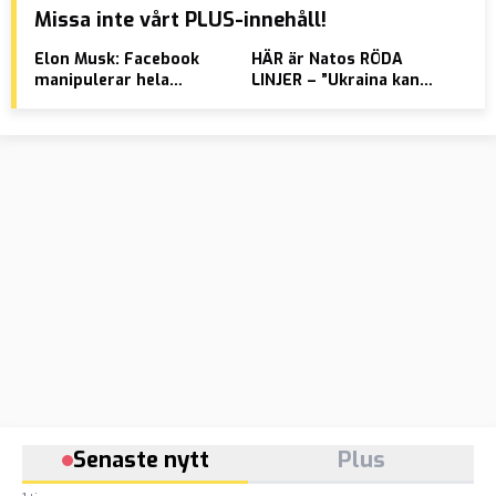
Missa inte vårt PLUS-innehåll!
Elon Musk: Facebook
HÄR är Natos RÖDA
For
manipulerar hela
LINJER – ”Ukraina kan
väs
världen
kollapsa”
har
mus
Senaste nytt
Plus