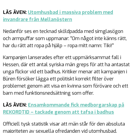
LÄS ÄVEN:
Utomhusbad i massiva problem med
invandrare från Mellanöstern
Nedanför ses en tecknad sköldpadda med simglasögon
och armpuffar som uppmanar:
”Om något inte känns rätt,
har du rätt att ropa på hjälp – ropa mitt namn: Tiki!”
Kampanjen lanserades efter ett uppmärksammat fall i
Hessen, där ett antal syriska män greps för att ha antastat
unga flickor vid ett badhus. Kritiker menar att kampanjen i
Büren försöker lägga ett politiskt korrekt filter över
problemet genom att visa en kvinna som förövare och ett
barn med funktionsnedsättning som offer.
LÄS ÄVEN:
Ensamkommande fick medborgarskap på
REKORDTID – tackade genom att tafsa i badhus
Officiell tysk statistik visar att män står för den absoluta
majoriteten av sexuella ofredanden vid utomhusbad.