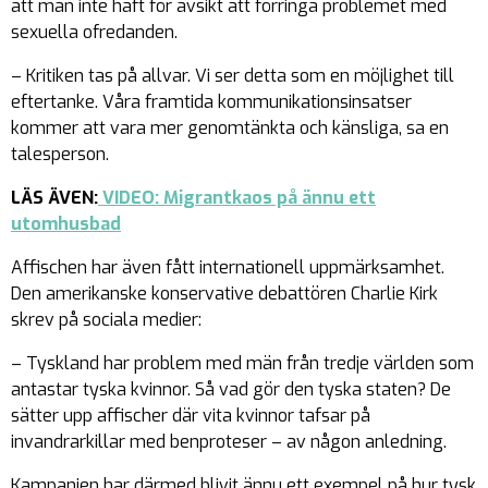
att man inte haft för avsikt att förringa problemet med
sexuella ofredanden.
– Kritiken tas på allvar. Vi ser detta som en möjlighet till
eftertanke. Våra framtida kommunikationsinsatser
kommer att vara mer genomtänkta och känsliga, sa en
talesperson.
LÄS ÄVEN:
VIDEO: Migrantkaos på ännu ett
utomhusbad
Affischen har även fått internationell uppmärksamhet.
Den amerikanske konservative debattören Charlie Kirk
skrev på sociala medier:
– Tyskland har problem med män från tredje världen som
antastar tyska kvinnor. Så vad gör den tyska staten? De
sätter upp affischer där vita kvinnor tafsar på
invandrarkillar med benproteser – av någon anledning.
Kampanjen har därmed blivit ännu ett exempel på hur tysk