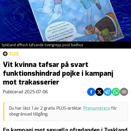
tyskland affisch tafsande övergrepp pool badhus
PLUS
Vit kvinna tafsar på svart
funktionshindrad pojke i kampanj
mot trakasserier
Dela på Facebook
Dela på Twitter
Dela på Teleg
Dela på 
Dela 
Publicerad
2025-07-06
Du har läst
1
av
2
gratis PLUS-artiklar.
Prenumerera
för
obegränsad tillgång.
En kampanj mot sexuella ofredanden i Tyskland