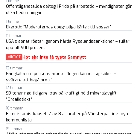
1 timme
Offentliganställda deltog i Pride på arbetstid – myndigheter gör
olika bedömningar
1 timme
Ekeroth: ”Moderaternas obegripliga kärlek till sossar”
11 timmar
USA:s senat röstar igenom hårda Rysslandssanktioner – tullar
upp till 500 procent
Hot ska inte få tysta Samnytt
VIKTIGT
13 timmar
Gängkälla om polisens arbete: ”Ingen känner sig säker –
svårare att begå brott”
17 timmar
SD tonar ned tidigare krav på kraftigt höjd mineralavgift:
”Orealistiskt”
18 timmar
Efter islamistkaoset: 7 av 8 är araber på Vänsterpartiets nya
kommunlista
19 timmar