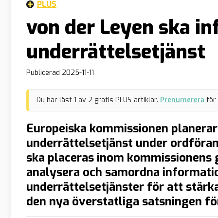
PLUS
von der Leyen ska in
underrättelsetjänst
Publicerad
2025-11-11
Du har läst
1
av
2
gratis PLUS-artiklar.
Prenumerera
för
Europeiska kommissionen planerar 
underrättelsetjänst under ordföra
ska placeras inom kommissionens g
analysera och samordna informati
underrättelsetjänster för att stärk
den nya överstatliga satsningen fö