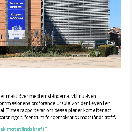
 mer makt över medlemsländerna, vill nu även
kommissionens ordförande Ursula von der Leyen i en
ial Times rapporterar om dessa planer kort efter att
atsningen, ”centrum för demokratisk motståndskraft”.
isk motståndskraft”