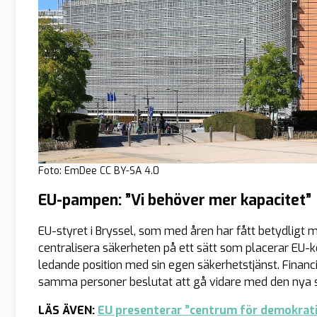
Foto: EmDee CC BY-SA 4.0
EU-pampen: ”Vi behöver mer kapacitet”
EU-styret i Bryssel, som med åren har fått betydligt
centralisera säkerheten på ett sätt som placerar EU-
ledande position med sin egen säkerhetstjänst. Financ
samma personer beslutat att gå vidare med den nya s
LÄS ÄVEN:
EU presenterar ”centrum för demokrat