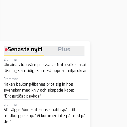
Senaste nytt
Plus
2 timmar
Ukrainas luftvärn pressas – Nato söker akut
lösning samtidigt som EU öppnar miljardkran
3 timmar
Naken balkong-libanes bröt sig in hos
svenskar med kniv och skapade kaos:
”Drogutlöst psykos”
5 timmar
SD sågar Moderaternas snabbspår till
medborgarskap: ”Vi kommer inte gå med på
det”