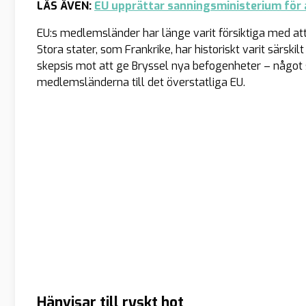
LÄS ÄVEN:
EU upprättar sanningsministerium för 
EU:s medlemsländer har länge varit försiktiga med att
Stora stater, som Frankrike, har historiskt varit särsk
skepsis mot att ge Bryssel nya befogenheter – något 
medlemsländerna till det överstatliga EU.
Hänvisar till ryskt hot