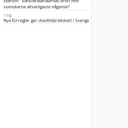
Ekeroth: ”Vänsterliberalernas brott mot
svenskarna allvarligaste någonsin”
1 dag
Nya EU-regler ger chockhöjd bilskatt i Sverige