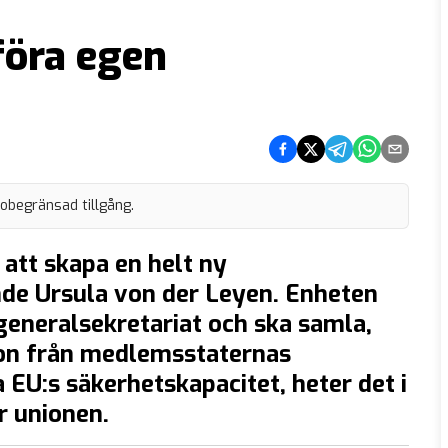
föra egen
Dela på Facebook
Dela på Twitter
Dela på Telegram
Dela på What
Dela via e
 obegränsad tillgång.
att skapa en helt ny
nde Ursula von der Leyen. Enheten
eneralsekretariat och ska samla,
on från medlemsstaternas
a EU:s säkerhetskapacitet, heter det i
r unionen.