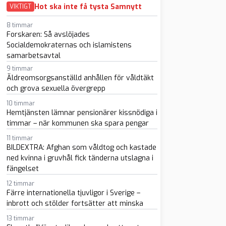
Hot ska inte få tysta Samnytt
VIKTIGT
8 timmar
Forskaren: Så avslöjades
Socialdemokraternas och islamistens
samarbetsavtal
9 timmar
sapp
-post
Äldreomsorgsanställd anhållen för våldtäkt
och grova sexuella övergrepp
10 timmar
Hemtjänsten lämnar pensionärer kissnödiga i
timmar – när kommunen ska spara pengar
11 timmar
BILDEXTRA: Afghan som våldtog och kastade
ned kvinna i gruvhål fick tänderna utslagna i
fängelset
12 timmar
Färre internationella tjuvligor i Sverige –
inbrott och stölder fortsätter att minska
13 timmar