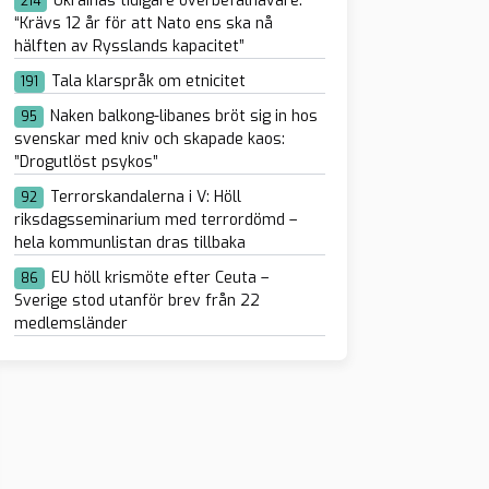
Ukrainas tidigare överbefälhavare:
214
“Krävs 12 år för att Nato ens ska nå
hälften av Rysslands kapacitet”
Tala klarspråk om etnicitet
191
Naken balkong-libanes bröt sig in hos
95
svenskar med kniv och skapade kaos:
”Drogutlöst psykos”
Terrorskandalerna i V: Höll
92
riksdagsseminarium med terrordömd –
hela kommunlistan dras tillbaka
EU höll krismöte efter Ceuta –
86
Sverige stod utanför brev från 22
medlemsländer