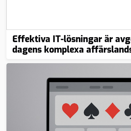
Effektiva IT-lösningar är av
dagens komplexa affärsland