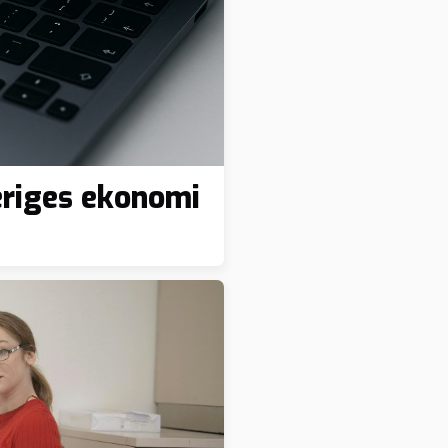
eriges ekonomi