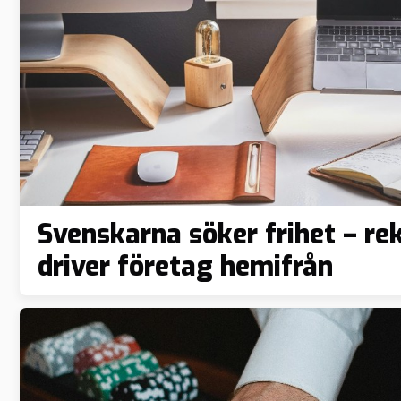
Svenskarna söker frihet – r
driver företag hemifrån