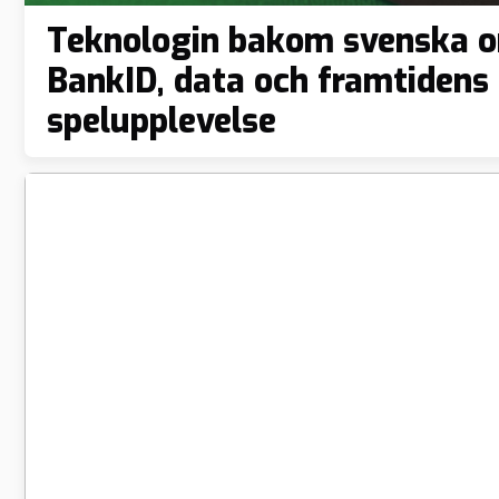
Teknologin bakom svenska on
BankID, data och framtidens
spelupplevelse