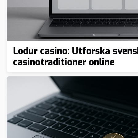
Lodur casino: Utforska sven
casinotraditioner online