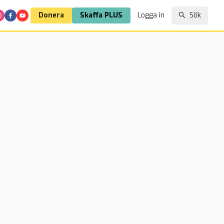
Donera
Skaffa PLUS
Logga in
Sök