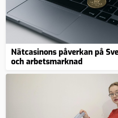
Nätcasinons påverkan på Sv
och arbetsmarknad