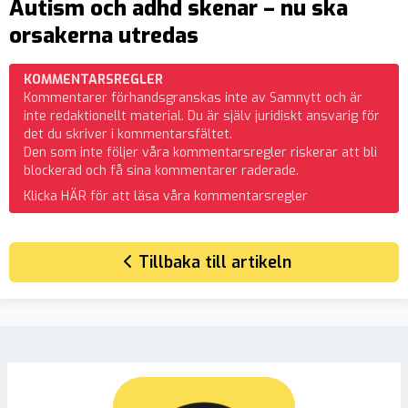
Autism och adhd skenar – nu ska
orsakerna utredas
KOMMENTARSREGLER
Kommentarer förhandsgranskas inte av Samnytt och är
inte redaktionellt material. Du är själv juridiskt ansvarig för
det du skriver i kommentarsfältet.
Den som inte följer våra kommentarsregler riskerar att bli
blockerad och få sina kommentarer raderade.
Klicka HÄR för att läsa våra kommentarsregler
Tillbaka till artikeln