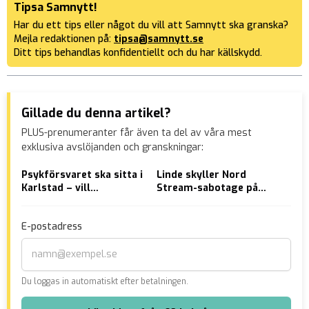
Tipsa Samnytt!
Har du ett tips eller något du vill att Samnytt ska granska?
Mejla redaktionen på:
tipsa@samnytt.se
Ditt tips behandlas konfidentiellt och du har källskydd.
Gillade du denna artikel?
PLUS-prenumeranter får även ta del av våra mest
exklusiva avslöjanden och granskningar:
Psykförsvaret ska sitta i
Linde skyller Nord
Kyr
Karlstad – vill
Stream-sabotage på
för
bestämma vad som är
Putin: ”Är desperat nu”
pre
sanning och lögn inför
E-postadress
valet
Du loggas in automatiskt efter betalningen.