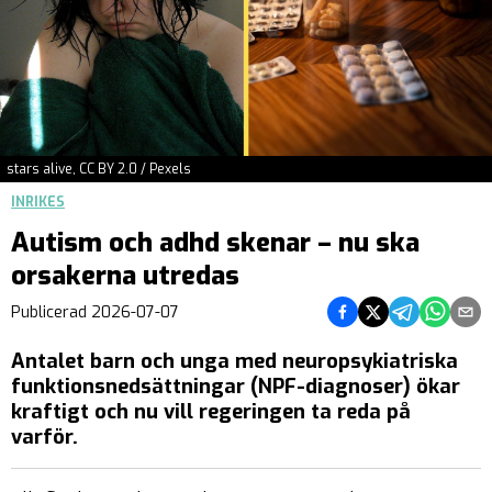
stars alive, CC BY 2.0 / Pexels
INRIKES
Autism och adhd skenar – nu ska
orsakerna utredas
Dela på Facebook
Dela på Twitter
Dela på Teleg
Dela på 
Dela 
Publicerad
2026-07-07
Antalet barn och unga med neuropsykiatriska
funktionsnedsättningar (NPF-diagnoser) ökar
kraftigt och nu vill regeringen ta reda på
varför.