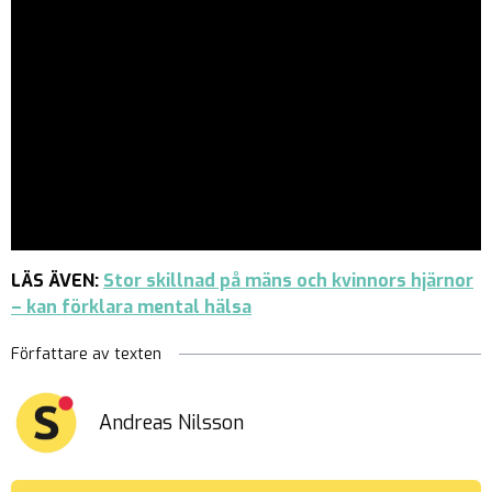
LÄS ÄVEN:
Stor skillnad på mäns och kvinnors hjärnor
– kan förklara mental hälsa
Författare av texten
Andreas Nilsson