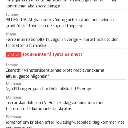
Hemtjänsten lämnar pensionärer kissnödiga i timmar – när
kommunen ska spara pengar
1 timme
BILDEXTRA: Afghan som våldtog och kastade ned kvinna i
gruvhål fick tänderna utslagna i fängelset
10 min
Färre internationella tjuvligor i Sverige – inbrott och stölder
fortsätter att minska
Hot ska inte få tysta Samnytt
VIKTIGT
1 timme
Ekeroth: ”Vänsterliberalernas brott mot svenskarna
allvarligaste någonsin”
12 timmar
Nya EU-regler ger chockhöjd bilskatt i Sverige
13 timmar
Terrorskandalerna i V: Höll riksdagsseminarium med
terrordömd – kommunlista skrotas
15 timmar
Jomshof om kritiken efter ”quisling”-utspelet: ”Jag kommer inte