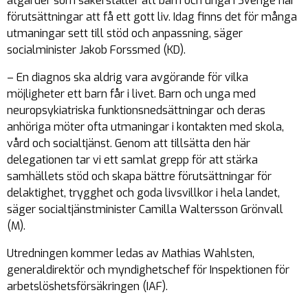
åtgärder som säkerställer att barn och unga i Sverige har
förutsättningar att få ett gott liv. Idag finns det för många
utmaningar sett till stöd och anpassning, säger
socialminister Jakob Forssmed (KD).
– En diagnos ska aldrig vara avgörande för vilka
möjligheter ett barn får i livet. Barn och unga med
neuropsykiatriska funktionsnedsättningar och deras
anhöriga möter ofta utmaningar i kontakten med skola,
vård och socialtjänst. Genom att tillsätta den här
delegationen tar vi ett samlat grepp för att stärka
samhällets stöd och skapa bättre förutsättningar för
delaktighet, trygghet och goda livsvillkor i hela landet,
säger socialtjänstminister Camilla Waltersson Grönvall
(M).
Utredningen kommer ledas av Mathias Wahlsten,
generaldirektör och myndighetschef för Inspektionen för
arbetslöshetsförsäkringen (IAF).