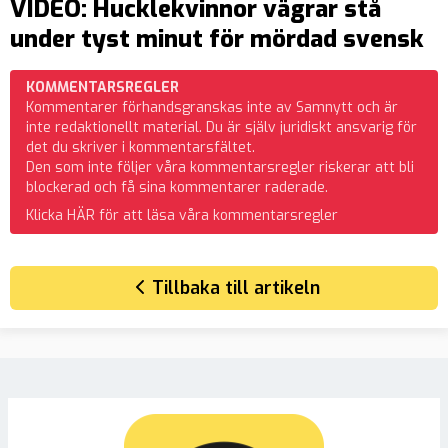
VIDEO: Hucklekvinnor vägrar stå
under tyst minut för mördad svensk
KOMMENTARSREGLER
Kommentarer förhandsgranskas inte av Samnytt och är
inte redaktionellt material. Du är själv juridiskt ansvarig för
det du skriver i kommentarsfältet.
Den som inte följer våra kommentarsregler riskerar att bli
blockerad och få sina kommentarer raderade.
Klicka HÄR för att läsa våra kommentarsregler
Tillbaka till artikeln