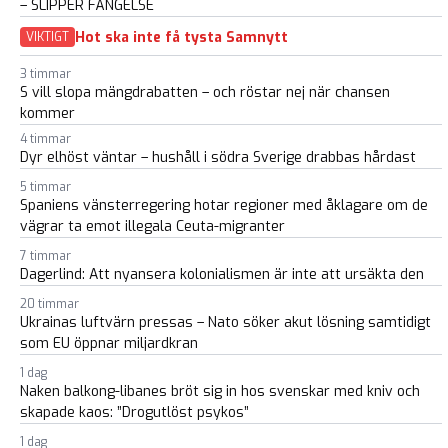
– SLIPPER FÄNGELSE
Hot ska inte få tysta Samnytt
VIKTIGT
3 timmar
S vill slopa mängdrabatten – och röstar nej när chansen
kommer
4 timmar
Dyr elhöst väntar – hushåll i södra Sverige drabbas hårdast
5 timmar
Spaniens vänsterregering hotar regioner med åklagare om de
vägrar ta emot illegala Ceuta-migranter
7 timmar
Dagerlind: Att nyansera kolonialismen är inte att ursäkta den
20 timmar
Ukrainas luftvärn pressas – Nato söker akut lösning samtidigt
som EU öppnar miljardkran
1 dag
Naken balkong-libanes bröt sig in hos svenskar med kniv och
skapade kaos: ”Drogutlöst psykos”
1 dag