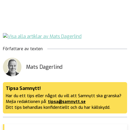
Författare av texten
Mats Dagerlind
Tipsa Samnytt!
Har du ett tips eller något du vill att Samnytt ska granska?
Mejla redaktionen på:
tipsa@samnytt.se
Ditt tips behandlas konfidentiellt och du har källskydd.