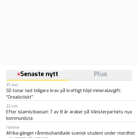
Senaste nytt
Plus
37 min
SD tonar ned tidigare krav på kraftigt höjd mineralavgift:
”Orealistiskt”
23 min
Efter islamistkaoset: 7 av 8 är araber på Vänsterpartiets nya
kommunlista
1 timme
Afrika-gänget rånmisshandlade svensk student under mordhot