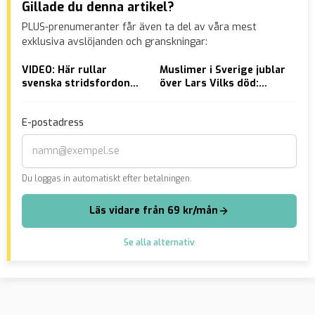
Gillade du denna artikel?
PLUS-prenumeranter får även ta del av våra mest
exklusiva avslöjanden och granskningar:
VIDEO: Här rullar
Muslimer i Sverige jublar
Tik
svenska stridsfordon
över Lars Vilks död:
res
mot fronten i Ukraina
”Brändes som en
sax
rullande gris”
E-postadress
Du loggas in automatiskt efter betalningen.
Läs vidare från 69 kr/mån
Se alla alternativ