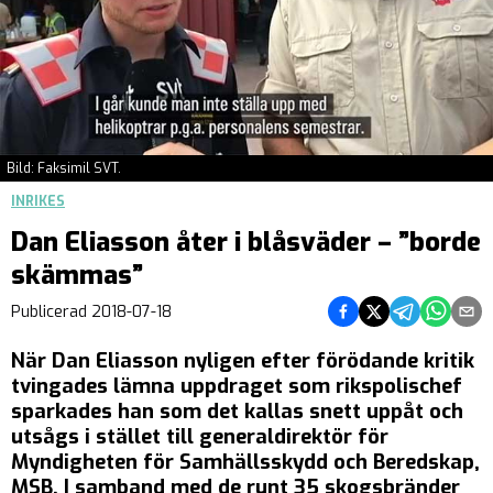
Bild: Faksimil SVT.
INRIKES
Dan Eliasson åter i blåsväder – ”borde
skämmas”
Dela på Facebook
Dela på Twitter
Dela på Teleg
Dela på 
Dela 
Publicerad
2018-07-18
När Dan Eliasson nyligen efter förödande kritik
tvingades lämna uppdraget som rikspolischef
sparkades han som det kallas snett uppåt och
utsågs i stället till generaldirektör för
Myndigheten för Samhällsskydd och Beredskap,
MSB. I samband med de runt 35 skogsbränder