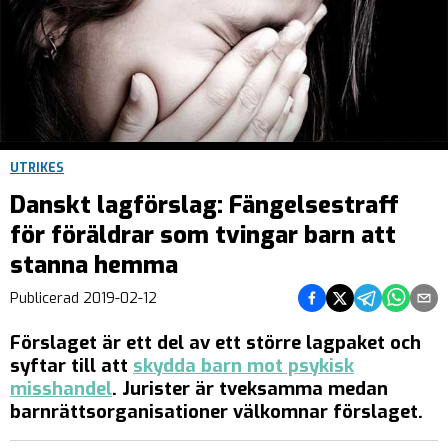
UTRIKES
Danskt lagförslag: Fängelsestraff
för föräldrar som tvingar barn att
stanna hemma
Dela på Facebook
Dela på Twitter
Dela på Teleg
Dela på 
Dela 
Publicerad
2019-02-12
Förslaget är ett del av ett större lagpaket och
syftar till att
skydda barn mot psykisk
misshandel
. Jurister är tveksamma medan
barnrättsorganisationer välkomnar förslaget.