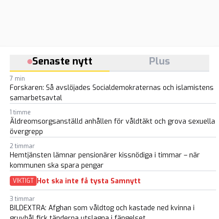
Senaste nytt
Plus
7 min
Forskaren: Så avslöjades Socialdemokraternas och islamistens
samarbetsavtal
1 timme
Äldreomsorgsanställd anhållen för våldtäkt och grova sexuella
övergrepp
2 timmar
Hemtjänsten lämnar pensionärer kissnödiga i timmar – när
kommunen ska spara pengar
Hot ska inte få tysta Samnytt
VIKTIGT
3 timmar
BILDEXTRA: Afghan som våldtog och kastade ned kvinna i
gruvhål fick tänderna utslagna i fängelset