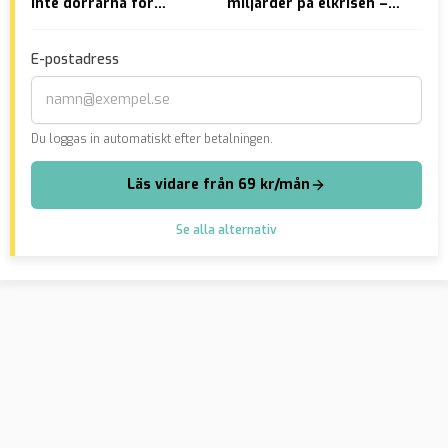
inte dörrarna för
miljarder på elkrisen –
mis
migranter
”Elpriserna går i spagat”
mor
E-postadress
Du loggas in automatiskt efter betalningen.
Läs vidare från 69 kr/mån
Se alla alternativ