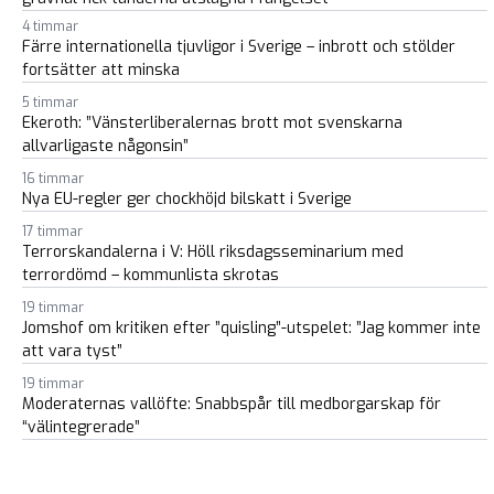
4 timmar
Färre internationella tjuvligor i Sverige – inbrott och stölder
fortsätter att minska
5 timmar
Ekeroth: ”Vänsterliberalernas brott mot svenskarna
allvarligaste någonsin”
16 timmar
Nya EU-regler ger chockhöjd bilskatt i Sverige
17 timmar
Terrorskandalerna i V: Höll riksdagsseminarium med
terrordömd – kommunlista skrotas
19 timmar
Jomshof om kritiken efter ”quisling”-utspelet: ”Jag kommer inte
att vara tyst”
19 timmar
Moderaternas vallöfte: Snabbspår till medborgarskap för
“välintegrerade”