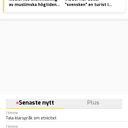
av muslimska högtiden:
”svensken” en turist i
att
”Glädje”
Thailand – efter
pol
trafikbråk
kam
Senaste nytt
Plus
1 timme
Tala klarspråk om etnicitet
1 timme