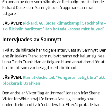
En annan av dem som häktats är flerfaldigt brottsdömde
Rickard Dose, som Samnytt också uppmärksammat
tidigare.
LÄS ÄVEN:
Rickard, 48, leder klimatkamp i Stockholm –
ex-flickvän berättar: ”Han hotade krossa mitt huvud”
Intervjuades av Samnytt
Två av de häktade har tidigare intervjuats av Samnytt. Den
ene är Joakim Frank, som nu bytt namn och kallar sig Nea
Luna Tintin Frank. Han är tidigare bland annat dömd för att
ha kört bil som var belagd med körförbud.
LÄS ÄVEN:
Klimat-Jocke, 53: ”Fungerar jävligt bra” att
blockera biltrafiken
Den andre är Viktor ”Jag är limmad” Jonsson från Skene.
Viktor försökte i maj i år limma fast sig i studiogolvet
under direktsänd tv från Uddevalla. Efteråt pratade han