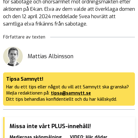
för sabotage och ohörsamhet mot ordningsmakten efter
aktionen på E4:an. Elva av dem valde att överklaga domen
och den 12 april 2024 meddelade Svea hovrätt att
samtliga elva frikänns från sabotage.
Författare av texten
Mattias Albinsson
Tipsa Samnytt!
Har du ett tips eller något du vill att Samnytt ska granska?
Mejla redaktionen på:
tipsa@samnytt.se
Ditt tips behandlas konfidentiellt och du har källskydd.
Missa inte vårt PLUS-innehåll!
Mediernas skönmålning
VIDEO: Här dödar
Hus