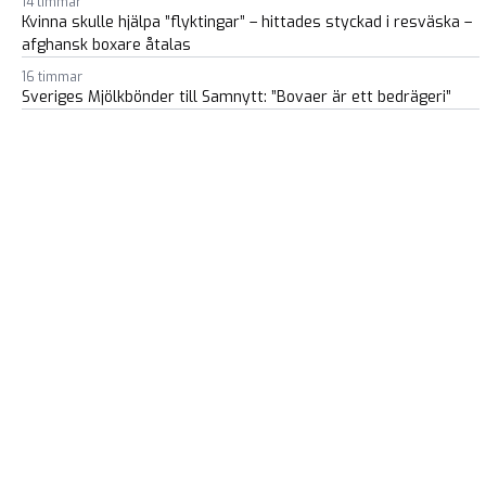
14 timmar
Kvinna skulle hjälpa ”flyktingar” – hittades styckad i resväska –
afghansk boxare åtalas
16 timmar
Sveriges Mjölkbönder till Samnytt: ”Bovaer är ett bedrägeri”