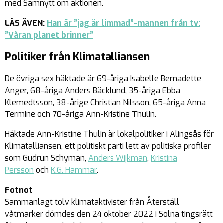
med Samnytt om aktionen.
LÄS ÄVEN:
Han är ”jag är limmad”-mannen från tv:
”Våran planet brinner”
Politiker från Klimatalliansen
De övriga sex häktade är 69-åriga Isabelle Bernadette
Anger, 68-åriga Anders Bäcklund, 35-åriga Ebba
Klemedtsson, 38-årige Christian Nilsson, 65-åriga Anna
Termine och 70-åriga Ann-Kristine Thulin.
Häktade Ann-Kristine Thulin är lokalpolitiker i Alingsås för
Klimatalliansen, ett politiskt parti lett av politiska profiler
som Gudrun Schyman,
Anders Wijkman
,
Kristina
Persson
och
K.G. Hammar
.
Fotnot
Sammanlagt tolv klimataktivister från Återställ
våtmarker dömdes den 24 oktober 2022 i Solna tingsrätt