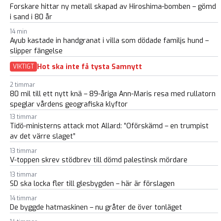
Forskare hittar ny metall skapad av Hiroshima-bomben – gömd
i sand i 80 år
14 min
Ayub kastade in handgranat i villa som dödade familjs hund –
slipper fängelse
Hot ska inte få tysta Samnytt
VIKTIGT
2 timmar
80 mil till ett nytt knä – 89-åriga Ann-Maris resa med rullatorn
speglar vårdens geografiska klyftor
13 timmar
Tidö-ministerns attack mot Allard: ”Oförskämd – en trumpist
av det värre slaget”
13 timmar
V-toppen skrev stödbrev till dömd palestinsk mördare
13 timmar
SD ska locka fler till glesbygden – här är förslagen
14 timmar
De byggde hatmaskinen – nu gråter de över tonläget