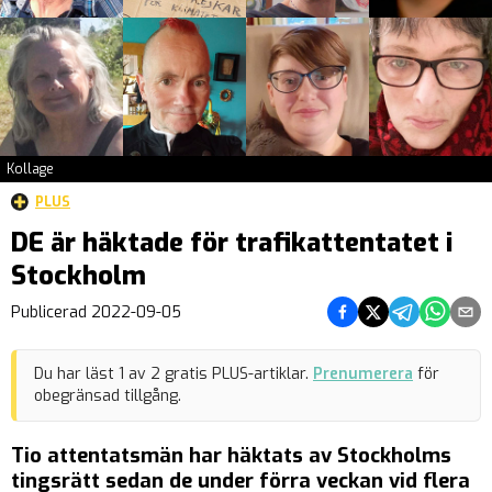
Kollage
PLUS
DE är häktade för trafikattentatet i
Stockholm
Dela på Facebook
Dela på Twitter
Dela på Teleg
Dela på 
Dela 
Publicerad
2022-09-05
Du har läst
1
av
2
gratis PLUS-artiklar.
Prenumerera
för
obegränsad tillgång.
Tio attentatsmän har häktats av Stockholms
tingsrätt sedan de under förra veckan vid flera