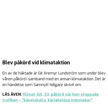
Blev påkörd vid klimataktion
En av de häktade är Git Aremyr Lundström som under blev
våren påkörd i samband med en annan klimataktion. Det är
en händelse som Samnytt tidigare skrivit om.
LÄS ÄVEN:
Klimat-Git, 53, påkörd när hon stoppade
trafiken – ”känslokalla, kärlekslösa människor”