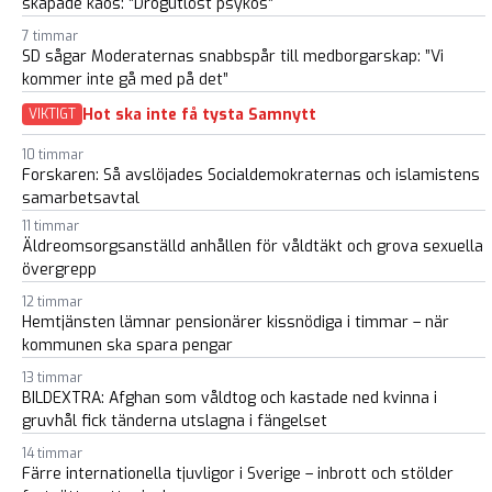
skapade kaos: ”Drogutlöst psykos”
7 timmar
SD sågar Moderaternas snabbspår till medborgarskap: ”Vi
kommer inte gå med på det”
Hot ska inte få tysta Samnytt
VIKTIGT
10 timmar
Forskaren: Så avslöjades Socialdemokraternas och islamistens
samarbetsavtal
11 timmar
Äldreomsorgsanställd anhållen för våldtäkt och grova sexuella
övergrepp
12 timmar
Hemtjänsten lämnar pensionärer kissnödiga i timmar – när
kommunen ska spara pengar
13 timmar
BILDEXTRA: Afghan som våldtog och kastade ned kvinna i
gruvhål fick tänderna utslagna i fängelset
14 timmar
Färre internationella tjuvligor i Sverige – inbrott och stölder