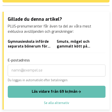
Gillade du denna artikel?
PLUS-prenumeranter får även ta del av våra mest
exklusiva avslöjanden och granskningar:
Gymnasieskola införde
Smuts, mögel och
Hov
separata bönerum för
gammalt kött på
åld
killar och tjejer
”italiensk” restaurang
häk
E-postadress
Du loggas in automatiskt efter betalningen.
Läs vidare från 69 kr/mån
Se alla alternativ