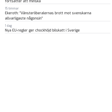
fortsätter att minska
15 timmar
Ekeroth: ”Vänsterliberalernas brott mot svenskarna
allvarligaste någonsin”
1 dag
Nya EU-regler ger chockhöjd bilskatt i Sverige