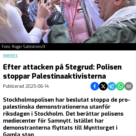
Foto: Roger Sahlström/X
INRIKES
Efter attacken på Stegrud: Polisen
stoppar Palestinaaktivisterna
Dela på Facebook
Dela på Twitter
Dela på Teleg
Dela på 
Dela 
Publicerad
2025-06-14
Stockholmspolisen har beslutat stoppa de pro-
palestinska demonstrationerna utanför
riksdagen i Stockholm. Det berättar polisens
mediecenter för Samnytt. Istället har
demonstranterna flyttats till Mynttorget i
Gamla stan.