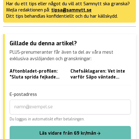
Har du ett tips eller något du vill att Samnytt ska granska?
Mejla redaktionen på:
tipsa@samnytt.se
Ditt tips behandlas konfidentiellt och du har källskydd.
Gillade du denna artikel?
PLUS-prenumeranter får även ta del av våra mest
exklusiva avslöjanden och granskningar:
Aftonbladet-profilen:
Chefsåklagaren: Vet inte
Syr
”Sluta sprida fejkade
varför Säpo väntade
har
tweets”
med att anmäla Morgan
som
Johanssons fru
E-postadress
Du loggas in automatiskt efter betalningen.
Läs vidare från 69 kr/mån