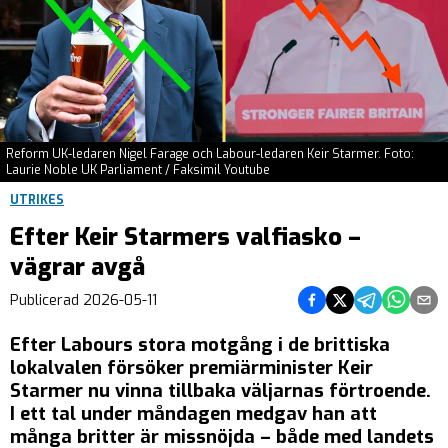
Reform UK-ledaren Nigel Farage och Labour-ledaren Keir Starmer. Foto:
Laurie Noble UK Parliament / Faksimil Youtube
UTRIKES
Efter Keir Starmers valfiasko –
vägrar avgå
Dela på Facebook
Dela på Twitter
Dela på Teleg
Dela på 
Dela 
Publicerad
2026-05-11
Efter Labours stora motgång i de brittiska
lokalvalen försöker premiärminister Keir
Starmer nu vinna tillbaka väljarnas förtroende.
I ett tal under måndagen medgav han att
många britter är missnöjda – både med landets