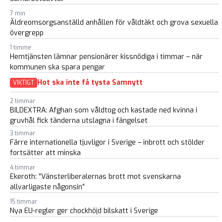
7 min
Äldreomsorgsanställd anhållen för våldtäkt och grova sexuella
övergrepp
1 timme
Hemtjänsten lämnar pensionärer kissnödiga i timmar – när
kommunen ska spara pengar
Hot ska inte få tysta Samnytt
VIKTIGT
2 timmar
BILDEXTRA: Afghan som våldtog och kastade ned kvinna i
gruvhål fick tänderna utslagna i fängelset
3 timmar
Färre internationella tjuvligor i Sverige – inbrott och stölder
fortsätter att minska
4 timmar
Ekeroth: ”Vänsterliberalernas brott mot svenskarna
allvarligaste någonsin”
15 timmar
Nya EU-regler ger chockhöjd bilskatt i Sverige