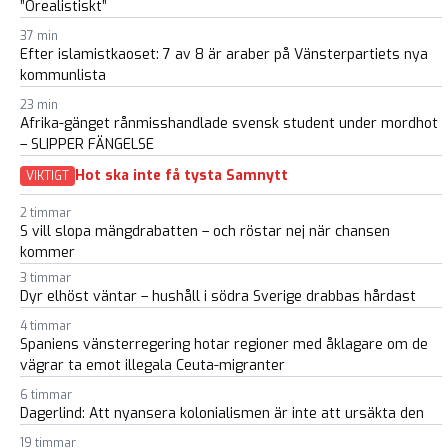
”Orealistiskt”
37 min
Efter islamistkaoset: 7 av 8 är araber på Vänsterpartiets nya
kommunlista
23 min
Afrika-gänget rånmisshandlade svensk student under mordhot
– SLIPPER FÄNGELSE
Hot ska inte få tysta Samnytt
VIKTIGT
2 timmar
S vill slopa mängdrabatten – och röstar nej när chansen
kommer
3 timmar
Dyr elhöst väntar – hushåll i södra Sverige drabbas hårdast
4 timmar
Spaniens vänsterregering hotar regioner med åklagare om de
vägrar ta emot illegala Ceuta-migranter
6 timmar
Dagerlind: Att nyansera kolonialismen är inte att ursäkta den
19 timmar