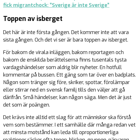
fick migrantchock: ”Sverige är inte Sverige”
Toppen av isberget
Det här är inte första gången. Det kommer inte att vara
sista gången. Och det vi ser är bara toppen av isberget.
För bakom de virala inläggen, bakom reportagen och
bakom de enskilda berättelserna finns tusentals tysta
vardagshändelser som aldrig blir nyheter. En hotfull
kommentar på bussen. Ett gäng som tar över en badplats.
Någon som tränger sig före, skriker, spottar, förolämpar
eller stirrar ned en svensk familj tills den väljer att gå
därifrån. Små händelser, kan någon säga. Men det är just
det som är poängen.
Det krävs inte alltid ett slag för att människor ska förstå
vem som bestämmer. I ett samhälle där många redan vet
att minsta motstånd kan leda till oproportionerliga
reaktioner räcker ofta tonen, blicken, gruppen, närvaron.