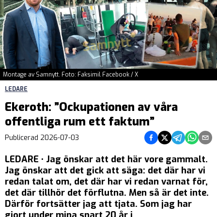
Montage av Samnytt. Foto: Faksimil Facebook / X
LEDARE
Ekeroth: ”Ockupationen av våra
offentliga rum ett faktum”
Dela på Facebook
Dela på Twitter
Dela på Teleg
Dela på 
Dela 
Publicerad
2026-07-03
LEDARE • Jag önskar att det här vore gammalt.
Jag önskar att det gick att säga: det där har vi
redan talat om, det där har vi redan varnat för,
det där tillhör det förflutna. Men så är det inte.
Därför fortsätter jag att tjata. Som jag har
gjort under mina snart 20 år i