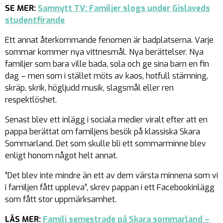
SE MER:
Samnytt TV: Familjer slogs under Gislaveds
studentfirande
Ett annat återkommande fenomen är badplatserna. Varje
sommar kommer nya vittnesmål. Nya berättelser. Nya
familjer som bara ville bada, sola och ge sina barn en fin
dag – men som i stället möts av kaos, hotfull stämning,
skräp, skrik, högljudd musik, slagsmål eller ren
respektlöshet.
Senast blev ett inlägg i sociala medier viralt efter att en
pappa berättat om familjens besök på klassiska Skara
Sommarland. Det som skulle bli ett sommarminne blev
enligt honom något helt annat.
”Det blev inte mindre än ett av dem värsta minnena som vi
i familjen fått uppleva”, skrev pappan i ett Facebookinlägg
som fått stor uppmärksamhet.
LÄS MER:
Familj semestrade på Skara sommarland –