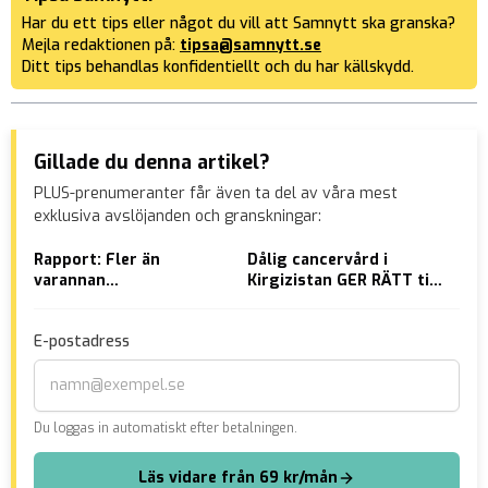
Har du ett tips eller något du vill att Samnytt ska granska?
Mejla redaktionen på:
tipsa@samnytt.se
Ditt tips behandlas konfidentiellt och du har källskydd.
Gillade du denna artikel?
PLUS-prenumeranter får även ta del av våra mest
exklusiva avslöjanden och granskningar:
Rapport: Fler än
Dålig cancervård i
Ant
varannan
Kirgizistan GER RÄTT till
uts
invandrarkvinna i
asyl
bjud
bidragsförsörjning
par
E-postadress
pol
Du loggas in automatiskt efter betalningen.
Läs vidare från 69 kr/mån