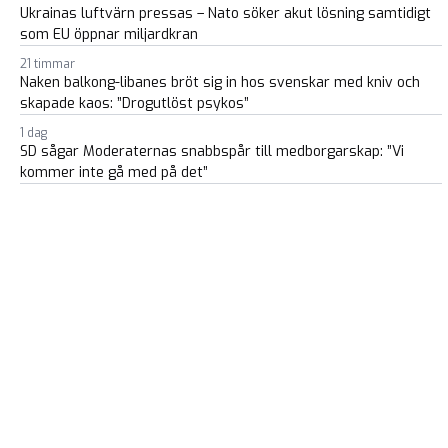
Ukrainas luftvärn pressas – Nato söker akut lösning samtidigt
som EU öppnar miljardkran
21 timmar
Naken balkong-libanes bröt sig in hos svenskar med kniv och
skapade kaos: ”Drogutlöst psykos”
1 dag
SD sågar Moderaternas snabbspår till medborgarskap: ”Vi
kommer inte gå med på det”