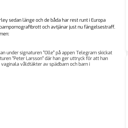
rley sedan länge och de båda har rest runt i Europa
barnpornografibrott och avtjänar just nu fängelsestraff.
omen:
 han under signaturen ”Olle” på appen Telegram skickat
ren ”Peter Larsson” där han ger uttryck för att han
 vaginala våldtäkter av spädbarn och barn i