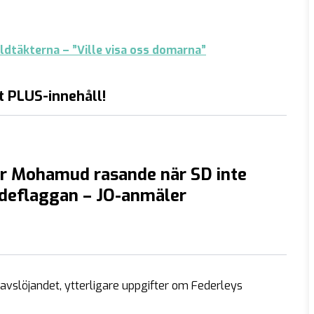
ldtäkterna – ”Ville visa oss domarna”
t PLUS-innehåll!
er Mohamud rasande när SD inte
ideflaggan – JO-anmäler
e avslöjandet, ytterligare uppgifter om Federleys