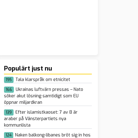
Populärt just nu
Tala klarspråk om etnicitet
195
Ukrainas luftvärn pressas – Nato
166
söker akut lösning samtidigt som EU
öppnar miljardkran
Efter islamistkaoset: 7 av 8 är
139
araber på Vänsterpartiets nya
kommunlista
Naken balkong-libanes bröt sig in hos
124