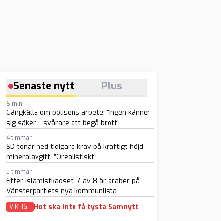
Senaste nytt
Plus
6 min
Gängkälla om polisens arbete: ”Ingen känner
sig säker – svårare att begå brott”
4 timmar
SD tonar ned tidigare krav på kraftigt höjd
mineralavgift: ”Orealistiskt”
5 timmar
Efter islamistkaoset: 7 av 8 är araber på
Vänsterpartiets nya kommunlista
Hot ska inte få tysta Samnytt
VIKTIGT