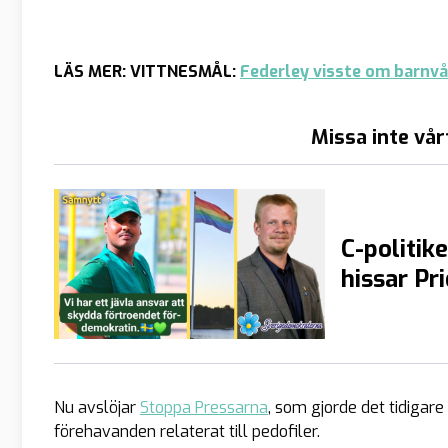
LÄS MER: VITTNESMÅL:
Federley visste om barnvå
Missa inte vår
C-politik
hissar Pr
Nu avslöjar
Stoppa Pressarna
, som gjorde det tidigar
förehavanden relaterat till pedofiler.