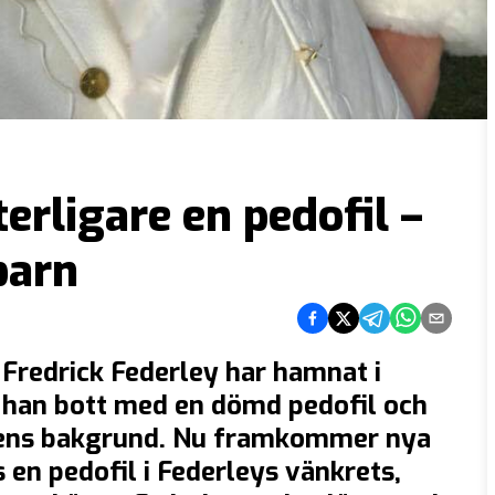
erligare en pedofil –
barn
Dela på Facebook
Dela på Twitter
Dela på Telegram
Dela på What
Dela via e
Fredrick Federley har hamnat i
 han bott med en dömd pedofil och
nens bakgrund. Nu framkommer nya
s en pedofil i Federleys vänkrets,