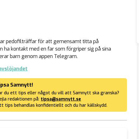
ar pedofilträffar för att gemensamt titta på
ha kontakt med en far som förgriper sig på sina
iserar barn genom appen Telegram.
lavslöjandet
ipsa Samnytt!
r du ett tips eller något du vill att Samnytt ska granska?
jla redaktionen på:
tipsa@samnytt.se
tt tips behandlas konfidentiellt och du har källskydd.