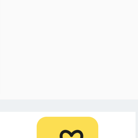
nga migranter
 för
rmisshandel