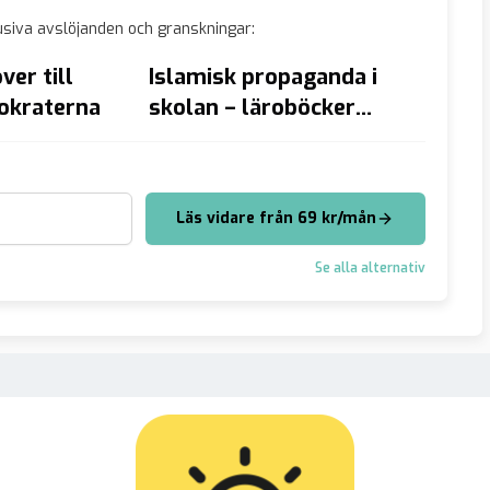
siva avslöjanden och granskningar:
ver till
Islamisk propaganda i
Sex u
okraterna
skolan – läroböcker
åtalas
tilläts under 15 år
torty
Läs vidare från 69 kr/mån
Se alla alternativ