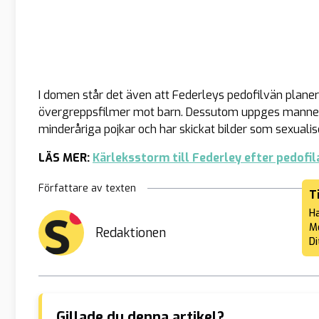
I domen står det även att Federleys pedofilvän planer
övergreppsfilmer mot barn. Dessutom uppges mannen 
minderåriga pojkar och har skickat bilder som sexual
LÄS MER:
Kärleksstorm till Federley efter pedofi
Författare av texten
T
Ha
Me
Redaktionen
Di
Gillade du denna artikel?