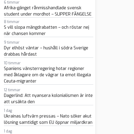
6 timmar
Afrika-gänget rånmisshandlade svensk
student under mordhot – SLIPPER FÄNGELSE
8 timmar
S vill slopa mängdrabatten – och röstar nej
när chansen kommer
9 timmar
Dyr elhöst väntar – hushåll i södra Sverige
drabbas hårdast
10 timmar
Spaniens vänsterregering hotar regioner
med åklagare om de vägrar ta emot illegala
Ceuta-migranter
sapp
-post
12 timmar
Dagerlind: Att nyansera kolonialismen är inte
att ursäkta den
1 dag
Ukrainas luftvärn pressas – Nato söker akut
lösning samtidigt som EU öppnar miljardkran
1 dag