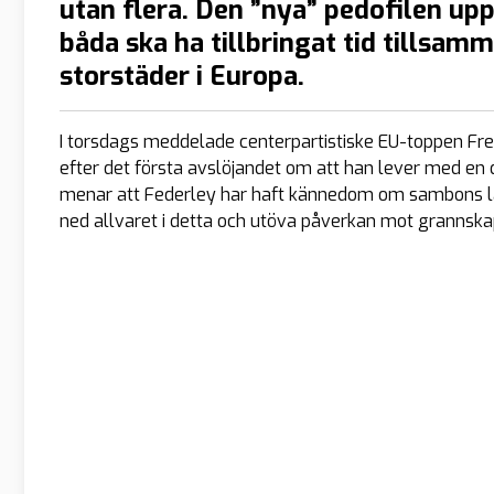
utan flera. Den ”nya” pedofilen up
båda ska ha tillbringat tid tillsamm
storstäder i Europa.
I torsdags meddelade centerpartistiske EU-toppen Fred
efter det första avslöjandet om att han lever med e
menar att Federley har haft kännedom om sambons lån
ned allvaret i detta och utöva påverkan mot grannska