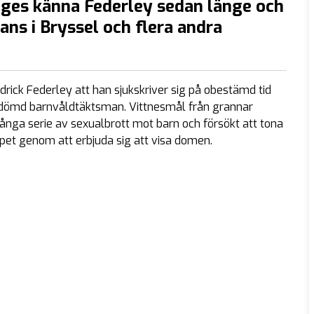
pges känna Federley sedan länge och
ans i Bryssel och flera andra
rick Federley att han sjukskriver sig på obestämd tid
n dömd barnvåldtäktsman. Vittnesmål från grannar
ga serie av sexualbrott mot barn och försökt att tona
pet genom att erbjuda sig att visa domen.