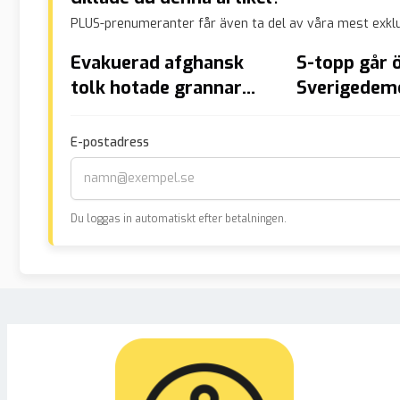
PLUS-prenumeranter får även ta del av våra mest exklu
Evakuerad afghansk
S-topp går ö
tolk hotade grannar
Sverigedem
med kniv och
attackerade polis:
E-postadress
”Allahu akbar”
Du loggas in automatiskt efter betalningen.