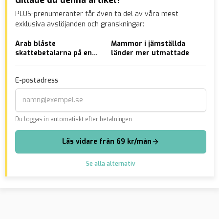
Gillade du denna artikel?
PLUS-prenumeranter får även ta del av våra mest
exklusiva avslöjanden och granskningar:
Arab blåste
Mammor i jämställda
VID
skattebetalarna på en
länder mer utmattade
Göt
halv miljon – bor i
fir
hemlandet
E-postadress
Du loggas in automatiskt efter betalningen.
Läs vidare från 69 kr/mån
Se alla alternativ