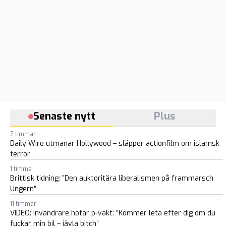
Senaste nytt
Plus
2 timmar
Daily Wire utmanar Hollywood – släpper actionfilm om islamsk
terror
1 timme
Brittisk tidning: ”Den auktoritära liberalismen på frammarsch
Ungern”
11 timmar
VIDEO: Invandrare hotar p-vakt: ”Kommer leta efter dig om du
fuckar min bil – jävla bitch”