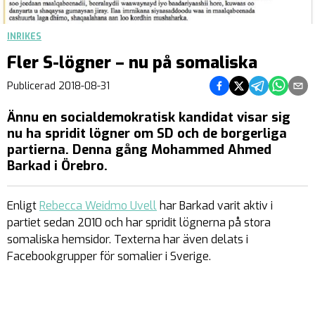
INRIKES
Fler S-lögner – nu på somaliska
Dela på Facebook
Dela på Twitter
Dela på Teleg
Dela på 
Dela 
Publicerad
2018-08-31
Ännu en socialdemokratisk kandidat visar sig
nu ha spridit lögner om SD och de borgerliga
partierna. Denna gång Mohammed Ahmed
Barkad i Örebro.
Enligt
Rebecca Weidmo Uvell
har Barkad varit aktiv i
partiet sedan 2010 och har spridit lögnerna på stora
somaliska hemsidor. Texterna har även delats i
Facebookgrupper för somalier i Sverige.