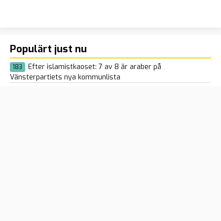
Populärt just nu
Efter islamistkaoset: 7 av 8 är araber på
183
Vänsterpartiets nya kommunlista
Ekeroth: ”Moderaternas obegripliga kärlek till sossar”
135
Spaniens vänsterregering hotar regioner med åklagare
116
om de vägrar ta emot illegala Ceuta-migranter
Gängkälla om regeringens fyra år: ”Ingen känner sig
129
säker – svårare att begå brott”
Offentliganställda deltog i Pride på arbetstid –
97
myndigheter gör olika bedömningar