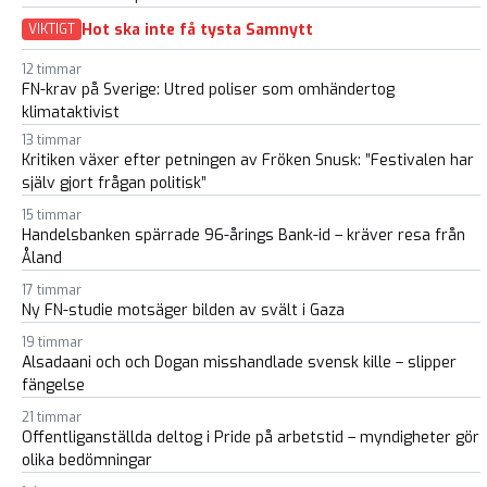
Hot ska inte få tysta Samnytt
VIKTIGT
12 timmar
FN-krav på Sverige: Utred poliser som omhändertog
klimataktivist
13 timmar
Kritiken växer efter petningen av Fröken Snusk: ”Festivalen har
själv gjort frågan politisk”
15 timmar
Handelsbanken spärrade 96-årings Bank-id – kräver resa från
Åland
17 timmar
Ny FN-studie motsäger bilden av svält i Gaza
19 timmar
Alsadaani och och Dogan misshandlade svensk kille – slipper
fängelse
21 timmar
Offentliganställda deltog i Pride på arbetstid – myndigheter gör
olika bedömningar