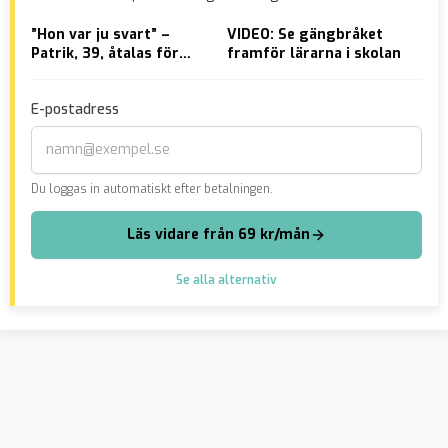
”Hon var ju svart” –
VIDEO: Se gängbråket
SD-
Patrik, 39, åtalas för
framför lärarna i skolan
mus
mordet på Nimo
fas
E-postadress
Du loggas in automatiskt efter betalningen.
Läs vidare från 69 kr/mån
Se alla alternativ