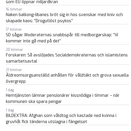
som EU öppnar miljardkran
16 timmar
Naken balkong-libanes bröt sig in hos svenskar med kniv och
skapade kaos: ”Drogutlöst psykos”
17 timmar
SD sågar Moderaternas snabbspår till medborgarskap: ”Vi
kommer inte gå med på det”
20 timmar
Forskaren: Så avslöjades Socialdemokraternas och islamistens
samarbetsavtal
21 timmar
Äldreomsorgsanställd anhållen för våldtäkt och grova sexuella
övergrepp
1 dag
Hemtjänsten lämnar pensionärer kissnödiga i timmar – när
kommunen ska spara pengar
1 dag
BILDEXTRA: Afghan som våldtog och kastade ned kvinna i
gruvhål fick tänderna utslagna i fängelset