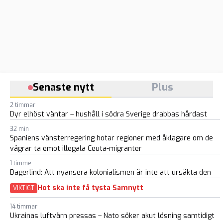
Senaste nytt
Plus
2 timmar
Dyr elhöst väntar – hushåll i södra Sverige drabbas hårdast
32 min
Spaniens vänsterregering hotar regioner med åklagare om de
vägrar ta emot illegala Ceuta-migranter
1 timme
Dagerlind: Att nyansera kolonialismen är inte att ursäkta den
Hot ska inte få tysta Samnytt
VIKTIGT
14 timmar
Ukrainas luftvärn pressas – Nato söker akut lösning samtidigt