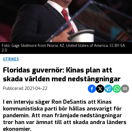
Foto: Gage Skidmore from Peoria, AZ, United States of America, CC BY-SA
2.0
UTRIKES
Floridas guvernör: Kinas plan att
skada världen med nedstängningar
Dela på Facebook
Dela på Twitter
Dela på Teleg
Dela på 
Dela 
Publicerad
2021-04-22
I en intervju säger Ron DeSantis att Kinas
kommunistiska parti bör hållas ansvarigt för
pandemin. Att man främjade nedstängningar
tror han var ämnat till att skada andra länders
ekonomier.