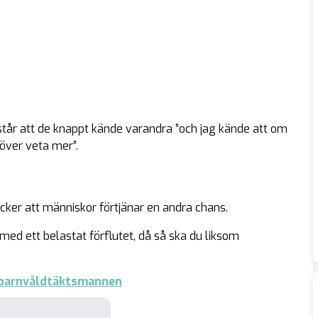
åstår att de knappt kände varandra ”och jag kände att om
höver veta mer”.
tycker att människor förtjänar en andra chans.
med ett belastat förflutet, då så ska du liksom
a barnvåldtäktsmannen