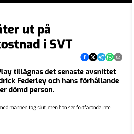
åter ut på
kostnad i SVT
Dela på Facebook
Dela på Twitter
Dela på Telegram
Dela på What
Dela via e
lay tillägnas det senaste avsnittet
edrick Federley och hans förhållande
ter dömd person.
med mannen tog slut, men han ser fortfarande inte