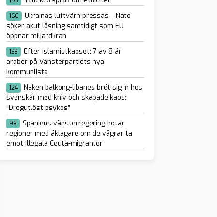
Tala klarspråk om etnicitet
195
Ukrainas luftvärn pressas – Nato
166
söker akut lösning samtidigt som EU
öppnar miljardkran
Efter islamistkaoset: 7 av 8 är
133
araber på Vänsterpartiets nya
kommunlista
Naken balkong-libanes bröt sig in hos
124
svenskar med kniv och skapade kaos:
”Drogutlöst psykos”
Spaniens vänsterregering hotar
98
regioner med åklagare om de vägrar ta
emot illegala Ceuta-migranter