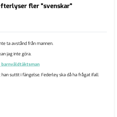
efterlyser fler ”svenskar”
inte ta avstånd från mannen.
an jag inte göra.
d barnvåldtäktsman
an suttit i fängelse. Federley ska då ha frågat ifall