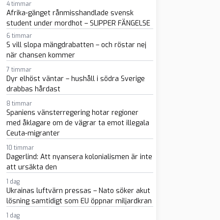
4 timmar
Afrika-gänget rånmisshandlade svensk
student under mordhot – SLIPPER FÄNGELSE
6 timmar
S vill slopa mängdrabatten – och röstar nej
när chansen kommer
7 timmar
Dyr elhöst väntar – hushåll i södra Sverige
drabbas hårdast
sapp
-post
8 timmar
Spaniens vänsterregering hotar regioner
med åklagare om de vägrar ta emot illegala
Ceuta-migranter
10 timmar
Dagerlind: Att nyansera kolonialismen är inte
att ursäkta den
1 dag
Ukrainas luftvärn pressas – Nato söker akut
lösning samtidigt som EU öppnar miljardkran
1 dag