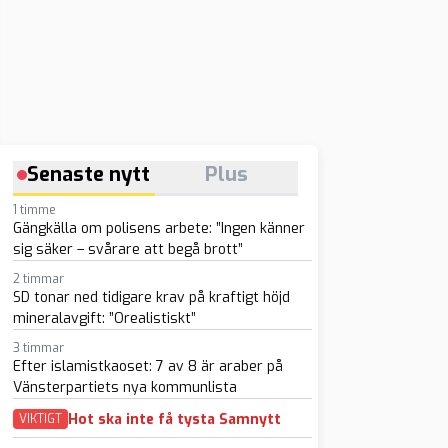
Senaste nytt
Plus
1 timme
Gängkälla om polisens arbete: ”Ingen känner
sig säker – svårare att begå brott”
2 timmar
SD tonar ned tidigare krav på kraftigt höjd
mineralavgift: ”Orealistiskt”
3 timmar
Efter islamistkaoset: 7 av 8 är araber på
Vänsterpartiets nya kommunlista
Hot ska inte få tysta Samnytt
VIKTIGT