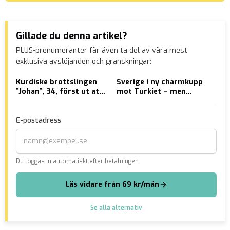
Gillade du denna artikel?
PLUS-prenumeranter får även ta del av våra mest
exklusiva avslöjanden och granskningar:
Kurdiske brottslingen
Sverige i ny charmkupp
VID
”Johan”, 34, först ut att
mot Turkiet – men
bil
deporteras till Turkiet
Erdogan kräver
par
utlämningar
E-postadress
Du loggas in automatiskt efter betalningen.
Läs vidare från 69 kr/mån
Se alla alternativ