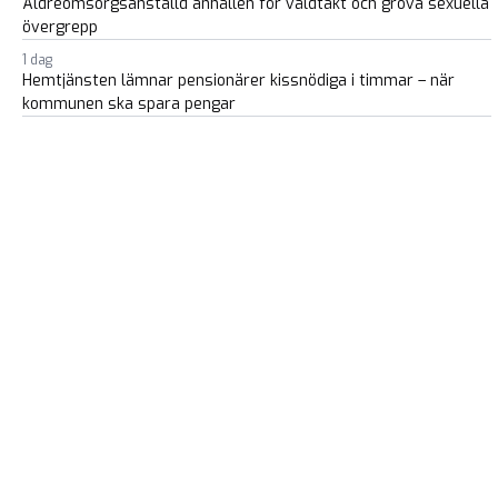
Äldreomsorgsanställd anhållen för våldtäkt och grova sexuella
övergrepp
1 dag
Hemtjänsten lämnar pensionärer kissnödiga i timmar – när
kommunen ska spara pengar