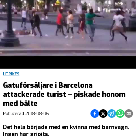
UTRIKES
Gatuförsäljare i Barcelona
attackerade turist – piskade honom
med bälte
Dela på Facebook
Dela på Twitter
Dela på Teleg
Dela på 
Dela 
Publicerad
2018-08-06
Det hela började med en kvinna med barnvagn.
Ingen har gripits.