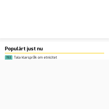
Populärt just nu
Tala klarspråk om etnicitet
193
Ukrainas luftvärn pressas – Nato söker akut lösning
158
samtidigt som EU öppnar miljardkran
Naken balkong-libanes bröt sig in hos svenskar med
125
kniv och skapade kaos: ”Drogutlöst psykos”
Terrorskandalerna i V: Höll riksdagsseminarium med
93
terrordömd – hela kommunlistan dras tillbaka
Afghan som våldtog och kastade ned kvinna i gruvhål
87