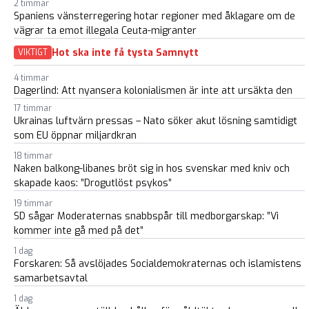
2 timmar
Spaniens vänsterregering hotar regioner med åklagare om de
vägrar ta emot illegala Ceuta-migranter
Hot ska inte få tysta Samnytt
VIKTIGT
4 timmar
Dagerlind: Att nyansera kolonialismen är inte att ursäkta den
17 timmar
Ukrainas luftvärn pressas – Nato söker akut lösning samtidigt
som EU öppnar miljardkran
18 timmar
Naken balkong-libanes bröt sig in hos svenskar med kniv och
skapade kaos: ”Drogutlöst psykos”
19 timmar
SD sågar Moderaternas snabbspår till medborgarskap: ”Vi
kommer inte gå med på det”
1 dag
Forskaren: Så avslöjades Socialdemokraternas och islamistens
samarbetsavtal
1 dag