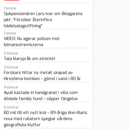
sapp
-post
1 timme
Sjukpensionären Lars-Ivar om åklagarens
jakt: ”Försöker återinföra
hädelselagstiftning”
1 timme
VIDEO: Nu agerar polisen mot
klimatextremisterna
3 timmar
Tala klarspråk om etnicitet
3 timmar
Forskare hittar ny metall skapad av
Hiroshima-bomben – gömd i sand i 80 år
4 timmar
Ayub kastade in handgranat i villa som
dödade familjs hund – slipper fängelse
6 timmar
80 mil till ett nytt knä – 89-åriga Ann-Maris
resa med rullatorn speglar vårdens
geografiska klyftor