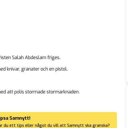
oristen Salah Abdeslam friges.
d knivar, granater och en pistol.
ed att polis stormade stormarknaden.
ipsa Samnytt!
r du ett tips eller något du vill att Samnytt ska granska?