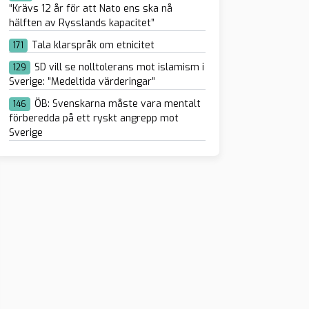
“Krävs 12 år för att Nato ens ska nå
hälften av Rysslands kapacitet”
Tala klarspråk om etnicitet
171
SD vill se nolltolerans mot islamism i
129
Sverige: ”Medeltida värderingar”
ÖB: Svenskarna måste vara mentalt
146
förberedda på ett ryskt angrepp mot
Sverige
nde gången gillt –
visas
äktsmannen Ali