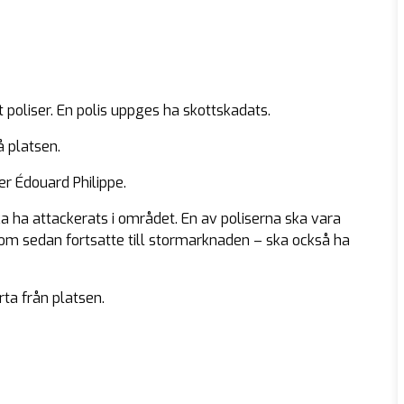
poliser. En polis uppges ha skottskadats.
å platsen.
er Édouard Philippe.
ka ha attackerats i området. En av poliserna ska vara
m sedan fortsatte till stormarknaden – ska också ha
rta från platsen.