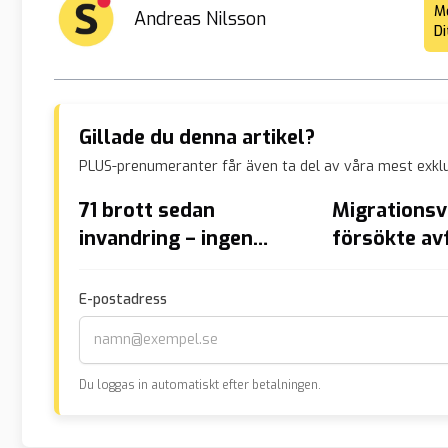
Me
Andreas Nilsson
Di
Gillade du denna artikel?
PLUS-prenumeranter får även ta del av våra mest exklu
71 brott sedan
Migrationsv
invandring – ingen
försökte av
åklagare yrkar på
juristens v
utvisning för afrikanen
problemen –
E-postadress
som saknar svenskt
han
medborgarskap
Du loggas in automatiskt efter betalningen.