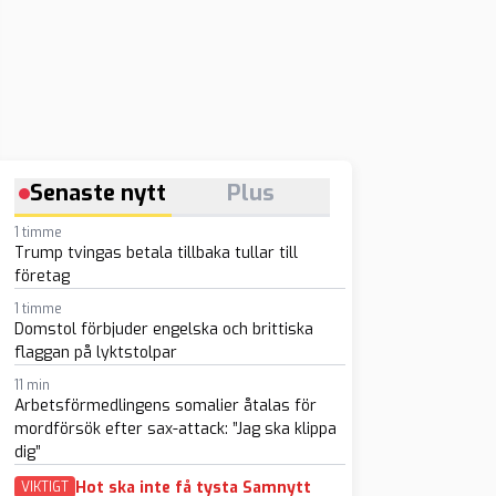
Senaste nytt
Plus
1 timme
Trump tvingas betala tillbaka tullar till
företag
1 timme
Domstol förbjuder engelska och brittiska
flaggan på lyktstolpar
11 min
Arbetsförmedlingens somalier åtalas för
mordförsök efter sax-attack: ”Jag ska klippa
dig”
Hot ska inte få tysta Samnytt
VIKTIGT