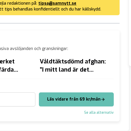
jla redaktionen på:
tipsa@samnytt.se
tt tips behandlas konfidentiellt och du har källskydd.
siva avslöjanden och granskningar:
erket
Våldtäktsdömd afghan:
Sextio
färda
”I mitt land är det
nu ut
ittnesmål om
normalt att ha sex med
våldt
 nu svarar
unga pojkar”
Läs vidare från 69 kr/mån
Se alla alternativ