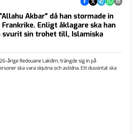
Dela på Facebook
Dela på Twitter
Dela på Telegram
Dela på What
Dela via e
Allahu Akbar” då han stormade in
 Frankrike. Enligt åklagare ska han
svurit sin trohet till, Islamiska
 26-årige Redouane Lakdim, trängde sig in på
rsoner ska vara skjutna och avlidna. Ett dussintal ska