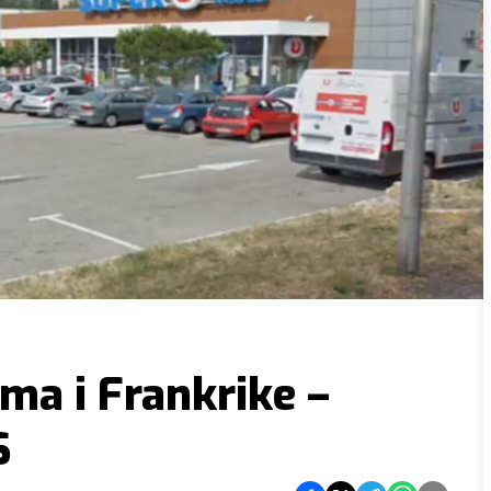
ama i Frankrike –
S