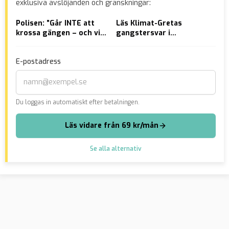
exklusiva avslöjanden och granskningar:
Polisen: ”Går INTE att
Läs Klimat-Gretas
Ing
krossa gängen – och vi
gangstersvar i
Mil
är inte ute efter det”
polisförhör – vägrar
Sto
betala böter
E-postadress
Du loggas in automatiskt efter betalningen.
Läs vidare från 69 kr/mån
Se alla alternativ