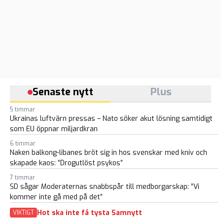
Senaste nytt
Plus
5 timmar
Ukrainas luftvärn pressas – Nato söker akut lösning samtidigt
som EU öppnar miljardkran
6 timmar
Naken balkong-libanes bröt sig in hos svenskar med kniv och
skapade kaos: ”Drogutlöst psykos”
7 timmar
SD sågar Moderaternas snabbspår till medborgarskap: ”Vi
kommer inte gå med på det”
Hot ska inte få tysta Samnytt
VIKTIGT