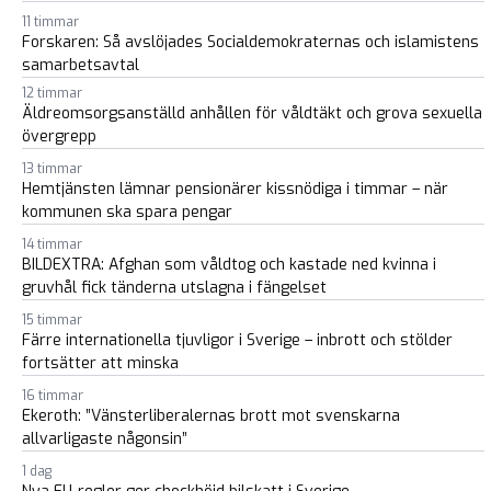
11 timmar
Forskaren: Så avslöjades Socialdemokraternas och islamistens
samarbetsavtal
12 timmar
Äldreomsorgsanställd anhållen för våldtäkt och grova sexuella
övergrepp
13 timmar
Hemtjänsten lämnar pensionärer kissnödiga i timmar – när
kommunen ska spara pengar
14 timmar
BILDEXTRA: Afghan som våldtog och kastade ned kvinna i
gruvhål fick tänderna utslagna i fängelset
15 timmar
Färre internationella tjuvligor i Sverige – inbrott och stölder
fortsätter att minska
16 timmar
Ekeroth: ”Vänsterliberalernas brott mot svenskarna
allvarligaste någonsin”
1 dag