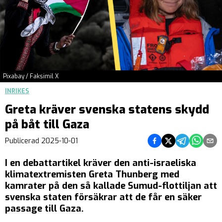
Pixabay / Faksimil X
INRIKES
Greta kräver svenska statens skydd
på båt till Gaza
Dela på Facebook
Dela på Twitter
Dela på Teleg
Dela på 
Dela 
Publicerad
2025-10-01
I en debattartikel kräver den anti-israeliska
klimatextremisten Greta Thunberg med
kamrater på den så kallade Sumud-flottiljan att
svenska staten försäkrar att de får en säker
passage till Gaza.