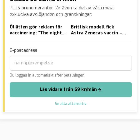
PLUS-prenumeranter får även ta del av våra mest
exklusiva avslöjanden och granskningar:
Öljätten gör reklam för
Brittisk modell fick
Jät
vaccinering: ”The night
Astra Zenecas vaccin –
Skä
belongs to the
avled
fin
vaccinated”
isl
E-postadress
– o
Du loggas in automatiskt efter betalningen.
Läs vidare från 69 kr/mån
Se alla alternativ