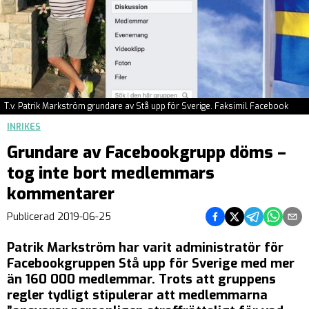
T.v. Patrik Markström grundare av Stå upp för Sverige. Faksimil Facebook
INRIKES
Grundare av Facebookgrupp döms –
tog inte bort medlemmars
kommentarer
Dela på Facebook
Dela på Twitter
Dela på Teleg
Dela på 
Dela 
Publicerad
2019-06-25
Patrik Markström har varit administratör för
Facebookgruppen
Stå upp för Sverige
med mer
än 160 000 medlemmar. Trots att gruppens
regler tydligt stipulerar att medlemmarna