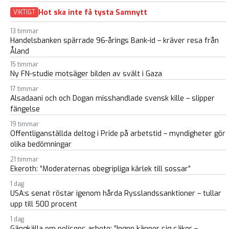
Hot ska inte få tysta Samnytt
VIKTIGT
13 timmar
Handelsbanken spärrade 96-årings Bank-id – kräver resa från
Åland
15 timmar
Ny FN-studie motsäger bilden av svält i Gaza
17 timmar
Alsadaani och och Dogan misshandlade svensk kille – slipper
fängelse
19 timmar
Offentliganställda deltog i Pride på arbetstid – myndigheter gör
olika bedömningar
21 timmar
Ekeroth: ”Moderaternas obegripliga kärlek till sossar”
1 dag
USA:s senat röstar igenom hårda Rysslandssanktioner – tullar
upp till 500 procent
1 dag
Gängkälla om polisens arbete: ”Ingen känner sig säker –