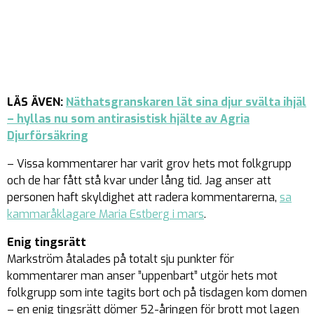
LÄS ÄVEN:
Näthatsgranskaren lät sina djur svälta ihjäl
– hyllas nu som antirasistisk hjälte av Agria
Djurförsäkring
– Vissa kommentarer har varit grov hets mot folkgrupp
och de har fått stå kvar under lång tid. Jag anser att
personen haft skyldighet att radera kommentarerna,
sa
kammaråklagare Maria Estberg i mars
.
Enig tingsrätt
Markström åtalades på totalt sju punkter för
kommentarer man anser ”uppenbart” utgör hets mot
folkgrupp som inte tagits bort och på tisdagen kom domen
– en enig tingsrätt dömer 52-åringen för brott mot lagen