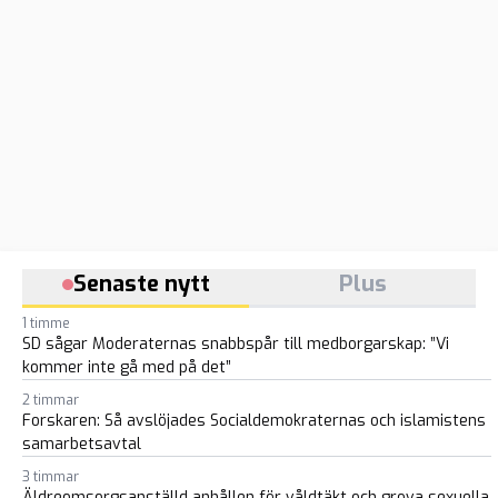
Senaste nytt
Plus
1 timme
SD sågar Moderaternas snabbspår till medborgarskap: ”Vi
kommer inte gå med på det”
2 timmar
Forskaren: Så avslöjades Socialdemokraternas och islamistens
samarbetsavtal
3 timmar
Äldreomsorgsanställd anhållen för våldtäkt och grova sexuella