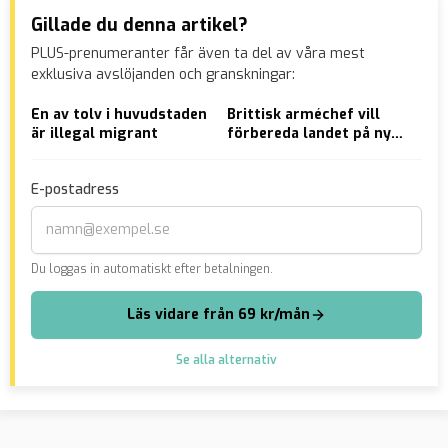
Gillade du denna artikel?
PLUS-prenumeranter får även ta del av våra mest
exklusiva avslöjanden och granskningar:
En av tolv i huvudstaden
Brittisk arméchef vill
Pak
är illegal migrant
förbereda landet på nytt
åri
världskrig
asy
E-postadress
Du loggas in automatiskt efter betalningen.
Läs vidare från 69 kr/mån
Se alla alternativ