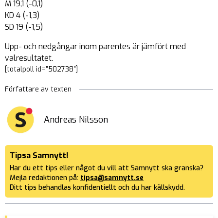
M 19,1 (-0,1)
KD 4 (-1,3)
SD 19 (-1,5)
Upp- och nedgångar inom parentes är jämfört med
valresultatet.
[totalpoll id=”502738″]
Författare av texten
Andreas Nilsson
Tipsa Samnytt!
Har du ett tips eller något du vill att Samnytt ska granska?
Mejla redaktionen på:
tipsa@samnytt.se
Ditt tips behandlas konfidentiellt och du har källskydd.