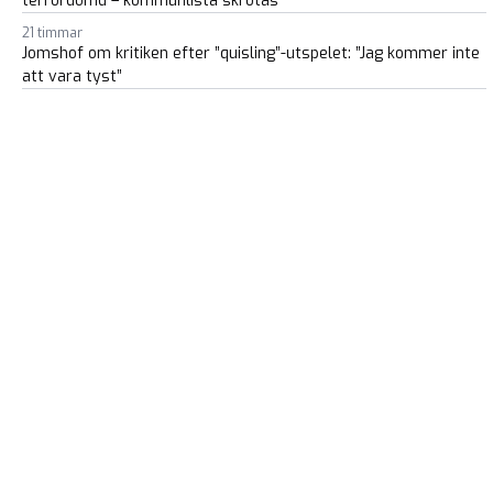
terrordömd – kommunlista skrotas
21 timmar
Jomshof om kritiken efter ”quisling”-utspelet: ”Jag kommer inte
att vara tyst”