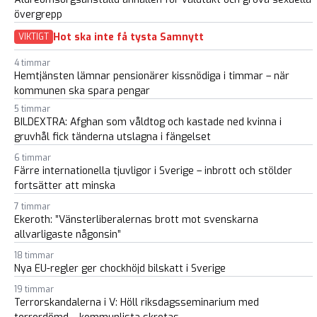
övergrepp
Hot ska inte få tysta Samnytt
VIKTIGT
4 timmar
Hemtjänsten lämnar pensionärer kissnödiga i timmar – när
kommunen ska spara pengar
5 timmar
BILDEXTRA: Afghan som våldtog och kastade ned kvinna i
gruvhål fick tänderna utslagna i fängelset
6 timmar
Färre internationella tjuvligor i Sverige – inbrott och stölder
fortsätter att minska
7 timmar
Ekeroth: ”Vänsterliberalernas brott mot svenskarna
allvarligaste någonsin”
18 timmar
Nya EU-regler ger chockhöjd bilskatt i Sverige
19 timmar
Terrorskandalerna i V: Höll riksdagsseminarium med