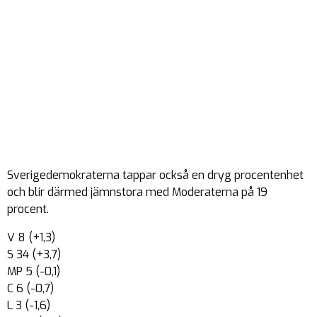
Sverigedemokraterna tappar också en dryg procentenhet
och blir därmed jämnstora med Moderaterna på 19
procent.
V 8 (+1,3)
S 34 (+3,7)
MP 5 (-0,1)
C 6 (-0,7)
L 3 (-1,6)