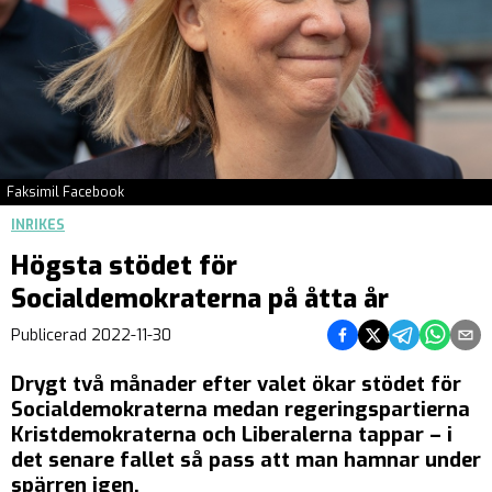
Faksimil Facebook
INRIKES
Högsta stödet för
Socialdemokraterna på åtta år
Dela på Facebook
Dela på Twitter
Dela på Teleg
Dela på 
Dela 
Publicerad
2022-11-30
Drygt två månader efter valet ökar stödet för
Socialdemokraterna medan regeringspartierna
Kristdemokraterna och Liberalerna tappar – i
det senare fallet så pass att man hamnar under
spärren igen.