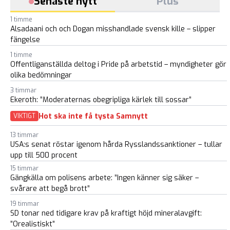
Senaste nytt
Plus
1 timme
Alsadaani och och Dogan misshandlade svensk kille – slipper
fängelse
1 timme
Offentliganställda deltog i Pride på arbetstid – myndigheter gör
olika bedömningar
3 timmar
Ekeroth: ”Moderaternas obegripliga kärlek till sossar”
Hot ska inte få tysta Samnytt
VIKTIGT
13 timmar
USA:s senat röstar igenom hårda Rysslandssanktioner – tullar
upp till 500 procent
15 timmar
Gängkälla om polisens arbete: ”Ingen känner sig säker –
svårare att begå brott”
19 timmar
SD tonar ned tidigare krav på kraftigt höjd mineralavgift:
”Orealistiskt”