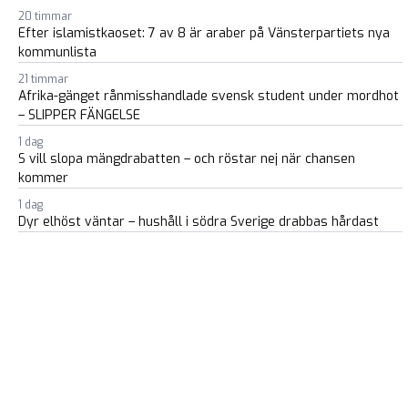
20 timmar
Efter islamistkaoset: 7 av 8 är araber på Vänsterpartiets nya
kommunlista
21 timmar
Afrika-gänget rånmisshandlade svensk student under mordhot
– SLIPPER FÄNGELSE
1 dag
S vill slopa mängdrabatten – och röstar nej när chansen
kommer
1 dag
Dyr elhöst väntar – hushåll i södra Sverige drabbas hårdast