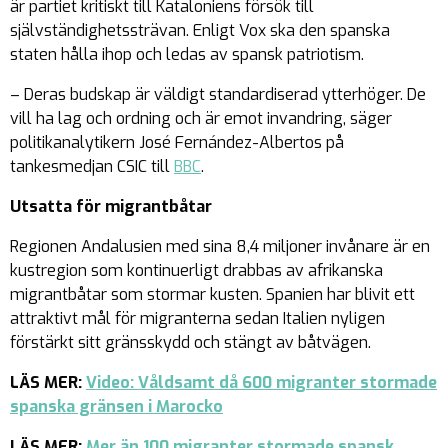
är partiet kritiskt till Kataloniens försök till
självständighetssträvan. Enligt Vox ska den spanska
staten hålla ihop och ledas av spansk patriotism.
– Deras budskap är väldigt standardiserad ytterhöger. De
vill ha lag och ordning och är emot invandring, säger
politikanalytikern José Fernández-Albertos på
tankesmedjan CSIC till
BBC
.
Utsatta för migrantbåtar
Regionen Andalusien med sina 8,4 miljoner invånare är en
kustregion som kontinuerligt drabbas av afrikanska
migrantbåtar som stormar kusten. Spanien har blivit ett
attraktivt mål för migranterna sedan Italien nyligen
förstärkt sitt gränsskydd och stängt av båtvägen.
LÄS MER:
Video: Våldsamt då 600 migranter stormade
spanska gränsen i Marocko
LÄS MER:
Mer än 100 migranter stormade spansk