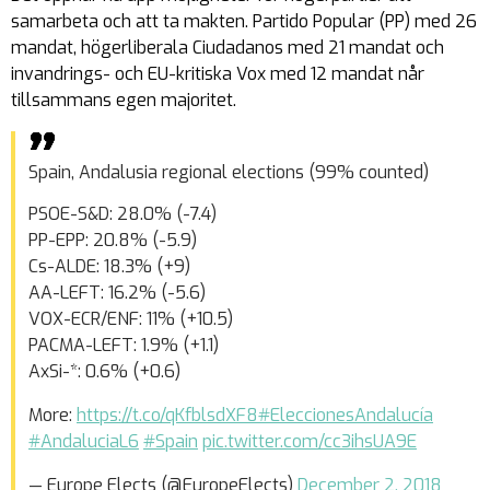
samarbeta och att ta makten. Partido Popular (PP) med 26
mandat, högerliberala Ciudadanos med 21 mandat och
invandrings- och EU-kritiska Vox med 12 mandat når
tillsammans egen majoritet.
Spain, Andalusia regional elections (99% counted)
PSOE-S&D: 28.0% (-7.4)
PP-EPP: 20.8% (-5.9)
Cs-ALDE: 18.3% (+9)
AA-LEFT: 16.2% (-5.6)
VOX-ECR/ENF: 11% (+10.5)
PACMA-LEFT: 1.9% (+1.1)
AxSi-*: 0.6% (+0.6)
More:
https://t.co/qKfblsdXF8
#EleccionesAndalucía
#AndaluciaL6
#Spain
pic.twitter.com/cc3ihsUA9E
— Europe Elects (@EuropeElects)
December 2, 2018