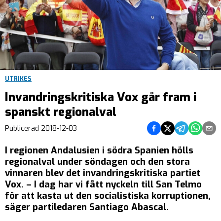
UTRIKES
Invandringskritiska Vox går fram i
spanskt regionalval
Dela på Facebook
Dela på Twitter
Dela på Teleg
Dela på 
Dela 
Publicerad
2018-12-03
I regionen Andalusien i södra Spanien hölls
regionalval under söndagen och den stora
vinnaren blev det invandringskritiska partiet
Vox.
– I dag har vi fått nyckeln till San Telmo
för att kasta ut den socialistiska korruptionen,
säger partiledaren Santiago Abascal.