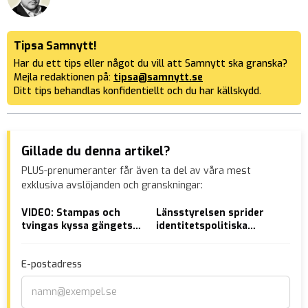
Tipsa Samnytt!
Har du ett tips eller något du vill att Samnytt ska granska?
Mejla redaktionen på:
tipsa@samnytt.se
Ditt tips behandlas konfidentiellt och du har källskydd.
Gillade du denna artikel?
PLUS-prenumeranter får även ta del av våra mest
exklusiva avslöjanden och granskningar:
VIDEO: Stampas och
Länsstyrelsen sprider
EU 
tvingas kyssa gängets
identitetspolitiska
stö
skor – ”Wallah – äckliga
myter
mig
fucking hora”
E-postadress