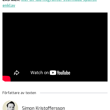
enklav
Författare av texten
Simon Kristoffersson