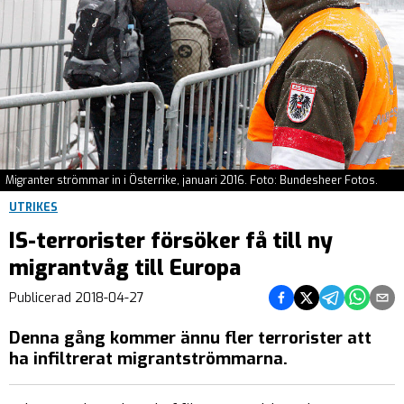
Migranter strömmar in i Österrike, januari 2016. Foto: Bundesheer Fotos.
UTRIKES
IS-terrorister försöker få till ny
migrantvåg till Europa
Dela på Facebook
Dela på Twitter
Dela på Teleg
Dela på 
Dela 
Publicerad
2018-04-27
Denna gång kommer ännu fler terrorister att
ha infiltrerat migrantströmmarna.