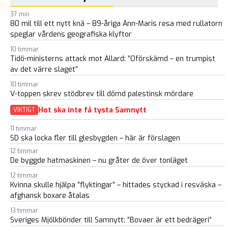
37 min
80 mil till ett nytt knä – 89-åriga Ann-Maris resa med rullatorn
speglar vårdens geografiska klyftor
10 timmar
Tidö-ministerns attack mot Allard: ”Oförskämd – en trumpist
av det värre slaget”
10 timmar
V-toppen skrev stödbrev till dömd palestinsk mördare
Hot ska inte få tysta Samnytt
VIKTIGT
11 timmar
SD ska locka fler till glesbygden – här är förslagen
12 timmar
De byggde hatmaskinen – nu gråter de över tonläget
12 timmar
Kvinna skulle hjälpa ”flyktingar” – hittades styckad i resväska –
afghansk boxare åtalas
13 timmar
Sveriges Mjölkbönder till Samnytt: ”Bovaer är ett bedrägeri”