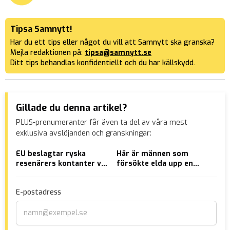
Tipsa Samnytt!
Har du ett tips eller något du vill att Samnytt ska granska?
Mejla redaktionen på:
tipsa@samnytt.se
Ditt tips behandlas konfidentiellt och du har källskydd.
Gillade du denna artikel?
PLUS-prenumeranter får även ta del av våra mest
exklusiva avslöjanden och granskningar:
EU beslagtar ryska
Här är männen som
Här
resenärers kontanter vid
försökte elda upp en
reg
gränsen
man i Skåne
del
E-postadress