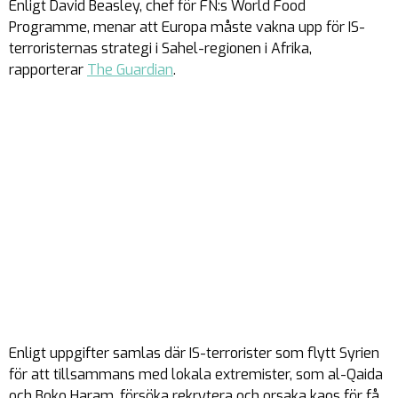
Enligt David Beasley, chef för FN:s World Food
Programme, menar att Europa måste vakna upp för IS-
terroristernas strategi i Sahel-regionen i Afrika,
rapporterar
The Guardian
.
Enligt uppgifter samlas där IS-terrorister som flytt Syrien
för att tillsammans med lokala extremister, som al-Qaida
och Boko Haram, försöka rekrytera och orsaka kaos för få