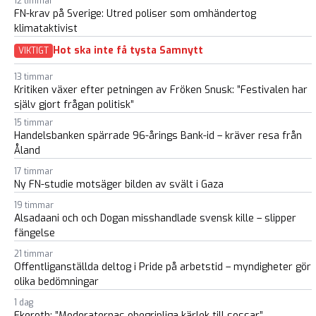
12 timmar
FN-krav på Sverige: Utred poliser som omhändertog
klimataktivist
Hot ska inte få tysta Samnytt
VIKTIGT
13 timmar
Kritiken växer efter petningen av Fröken Snusk: ”Festivalen har
själv gjort frågan politisk”
15 timmar
Handelsbanken spärrade 96-årings Bank-id – kräver resa från
Åland
17 timmar
Ny FN-studie motsäger bilden av svält i Gaza
19 timmar
Alsadaani och och Dogan misshandlade svensk kille – slipper
fängelse
21 timmar
Offentliganställda deltog i Pride på arbetstid – myndigheter gör
olika bedömningar
1 dag
Ekeroth: ”Moderaternas obegripliga kärlek till sossar”