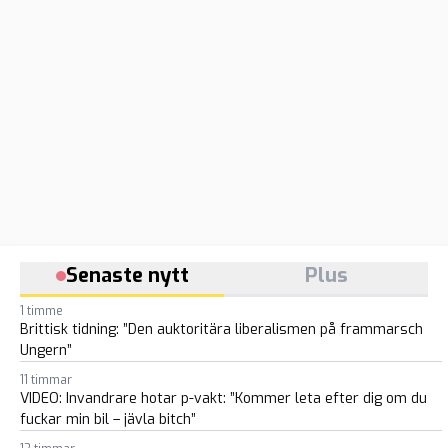
Senaste nytt
Plus
1 timme
Brittisk tidning: ”Den auktoritära liberalismen på frammarsch
Ungern”
11 timmar
VIDEO: Invandrare hotar p-vakt: ”Kommer leta efter dig om du
fuckar min bil – jävla bitch”