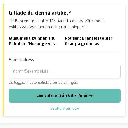
Gillade du denna artikel?
PLUS-prenumeranter får även ta del av våra mest
exklusiva avslöjanden och granskningar:
Muslimska kvinnan till
Polisen: Bränslestölder
Ukr
Paludan: ”Horunge vi ska
ökar på grund av
för
grilla dig som
priserna
Göt
kebabkött”
E-postadress
Du loggas in automatiskt efter betalningen.
Läs vidare från 69 kr/mån
Se alla alternativ