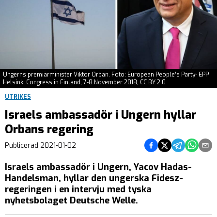
Ungerns premiärminister Viktor Orban. Foto: European People’s Party- EPP
Helsinki Congress in Finland, 7-8 November 2018, CC BY 2.0
UTRIKES
Israels ambassadör i Ungern hyllar
Orbans regering
Dela på Facebook
Dela på Twitter
Dela på Teleg
Dela på 
Dela 
Publicerad
2021-01-02
Israels ambassadör i Ungern, Yacov Hadas-
Handelsman, hyllar den ungerska Fidesz-
regeringen i en intervju med tyska
nyhetsbolaget Deutsche Welle.