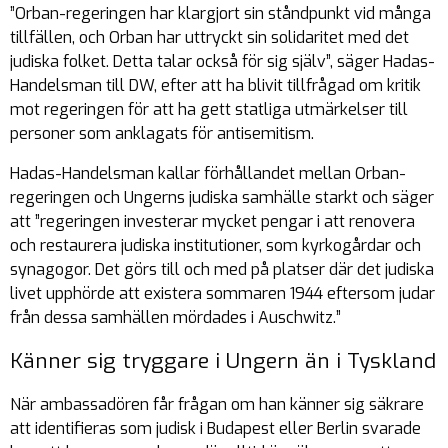
”Orban-regeringen har klargjort sin ståndpunkt vid många
tillfällen, och Orban har uttryckt sin solidaritet med det
judiska folket. Detta talar också för sig själv”, säger Hadas-
Handelsman till DW, efter att ha blivit tillfrågad om kritik
mot regeringen för att ha gett statliga utmärkelser till
personer som anklagats för antisemitism.
Hadas-Handelsman kallar förhållandet mellan Orban-
regeringen och Ungerns judiska samhälle starkt och säger
att ”regeringen investerar mycket pengar i att renovera
och restaurera judiska institutioner, som kyrkogårdar och
synagogor. Det görs till och med på platser där det judiska
livet upphörde att existera sommaren 1944 eftersom judar
från dessa samhällen mördades i Auschwitz.”
Känner sig tryggare i Ungern än i Tyskland
När ambassadören får frågan om han känner sig säkrare
att identifieras som judisk i Budapest eller Berlin svarade