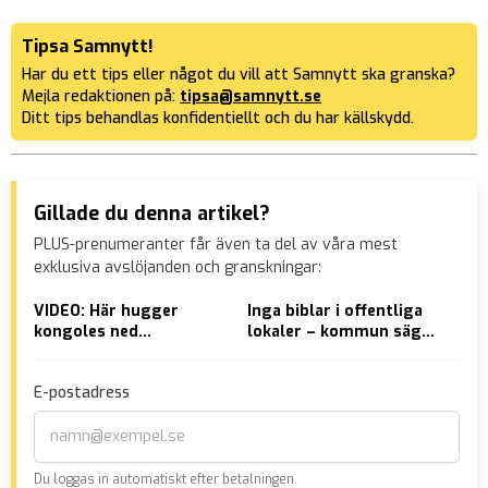
Tipsa Samnytt!
Har du ett tips eller något du vill att Samnytt ska granska?
Mejla redaktionen på:
tipsa@samnytt.se
Ditt tips behandlas konfidentiellt och du har källskydd.
Gillade du denna artikel?
PLUS-prenumeranter får även ta del av våra mest
exklusiva avslöjanden och granskningar:
VIDEO: Här hugger
Inga biblar i offentliga
Tys
kongoles ned
lokaler – kommun säger
Pfi
”intelligent” somalier i
nej
Skellefteå
E-postadress
Du loggas in automatiskt efter betalningen.