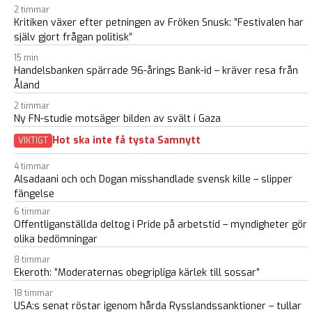
2 timmar
Kritiken växer efter petningen av Fröken Snusk: ”Festivalen har
själv gjort frågan politisk”
15 min
Handelsbanken spärrade 96-årings Bank-id – kräver resa från
Åland
2 timmar
Ny FN-studie motsäger bilden av svält i Gaza
Hot ska inte få tysta Samnytt
VIKTIGT
4 timmar
Alsadaani och och Dogan misshandlade svensk kille – slipper
fängelse
6 timmar
Offentliganställda deltog i Pride på arbetstid – myndigheter gör
olika bedömningar
8 timmar
Ekeroth: ”Moderaternas obegripliga kärlek till sossar”
18 timmar
USA:s senat röstar igenom hårda Rysslandssanktioner – tullar