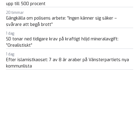
upp till 500 procent
20 timmar
Gängkälla om polisens arbete: ”Ingen känner sig säker –
svårare att begå brott”
1 dag
SD tonar ned tidigare krav på kraftigt höjd mineralavgift:
”Orealistiskt”
1 dag
Efter islamistkaoset: 7 av 8 är araber på Vänsterpartiets nya
kommunlista