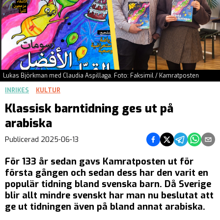
Lukas Björkman med Claudia Aspillaga. Foto: Faksimil / Kamratposten
INRIKES
KULTUR
Klassisk barntidning ges ut på
arabiska
Dela på Facebook
Dela på Twitter
Dela på Teleg
Dela på 
Dela 
Publicerad
2025-06-13
För 133 år sedan gavs Kamratposten ut för
första gången och sedan dess har den varit en
populär tidning bland svenska barn. Då Sverige
blir allt mindre svenskt har man nu beslutat att
ge ut tidningen även på bland annat arabiska.