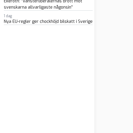
Ekeroth: ”Vänsterliberalernas brott mot
svenskarna allvarligaste någonsin”
1 dag
Nya EU-regler ger chockhöjd bilskatt i Sverige