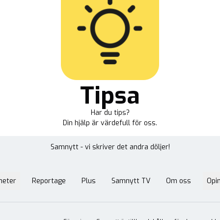
Tipsa
Har du tips?
Din hjälp är värdefull för oss.
Samnytt - vi skriver det andra döljer!
heter
Reportage
Plus
Samnytt TV
Om oss
Opin