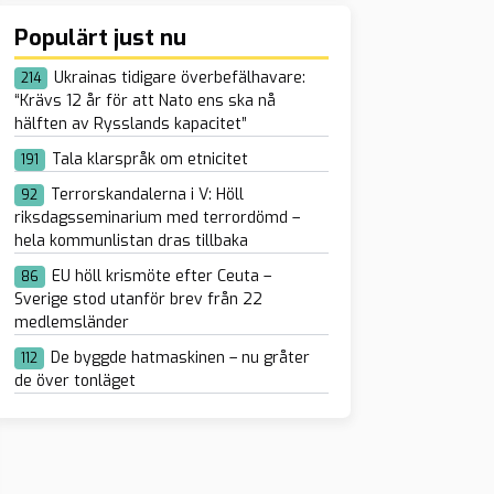
Populärt just nu
Ukrainas tidigare överbefälhavare:
214
“Krävs 12 år för att Nato ens ska nå
hälften av Rysslands kapacitet”
Tala klarspråk om etnicitet
191
Terrorskandalerna i V: Höll
92
riksdagsseminarium med terrordömd –
hela kommunlistan dras tillbaka
EU höll krismöte efter Ceuta –
86
Sverige stod utanför brev från 22
medlemsländer
De byggde hatmaskinen – nu gråter
112
de över tonläget