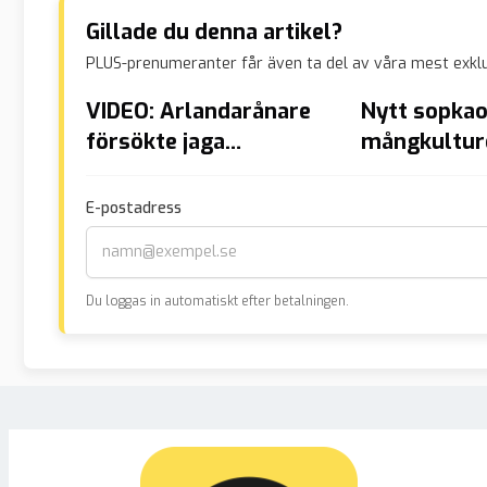
Gillade du denna artikel?
PLUS-prenumeranter får även ta del av våra mest exklu
VIDEO: Arlandarånare
Nytt sopkao
försökte jaga
mångkulture
justitieministern på
”Era giriga g
apotek – ”Knulla era
E-postadress
mammor –
landsförrädare”
Du loggas in automatiskt efter betalningen.