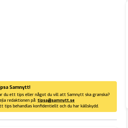
ipsa Samnytt!
r du ett tips eller något du vill att Samnytt ska granska?
jla redaktionen på:
tipsa@samnytt.se
tt tips behandlas konfidentiellt och du har källskydd.