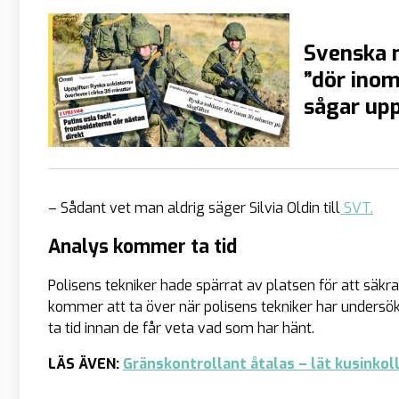
Svenska m
”dör inom
sågar up
– Sådant vet man aldrig säger Silvia Oldin till
SVT.
Analys kommer ta tid
Polisens tekniker hade spärrat av platsen för att säkr
kommer att ta över när polisens tekniker har undersökt
ta tid innan de får veta vad som har hänt.
LÄS ÄVEN:
Gränskontrollant åtalas – lät kusinkoll