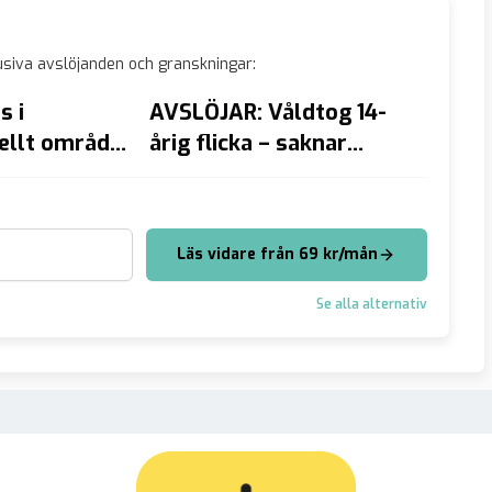
siva avslöjanden och granskningar:
s i
AVSLÖJAR: Våldtog 14-
Liverp
llt område:
årig flicka – saknar
asylsö
risar”
uppehållstillstånd
bomba
Läs vidare från 69 kr/mån
Se alla alternativ