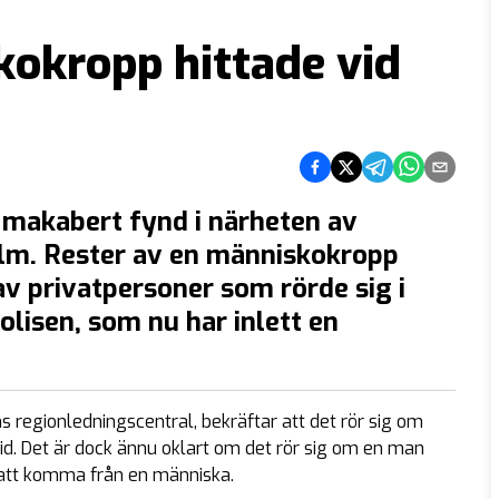
kokropp hittade vid
Dela på Facebook
Dela på Twitter
Dela på Telegram
Dela på What
Dela via e
 makabert fynd i närheten av
lm. Rester av en människokropp
v privatpersoner som rörde sig i
lisen, som nu har inlett en
s regionledningscentral, bekräftar att det rör sig om
id. Det är dock ännu oklart om det rör sig om en man
å att komma från en människa.