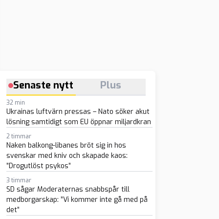
Senaste nytt
Plus
32 min
Ukrainas luftvärn pressas – Nato söker akut
lösning samtidigt som EU öppnar miljardkran
2 timmar
Naken balkong-libanes bröt sig in hos
svenskar med kniv och skapade kaos:
”Drogutlöst psykos”
3 timmar
SD sågar Moderaternas snabbspår till
medborgarskap: ”Vi kommer inte gå med på
det”