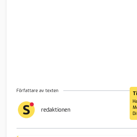
Författare av texten
T
Ha
Me
redaktionen
Di