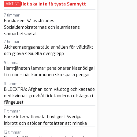
Hot ska inte få tysta Samnytt
VIKTIGT
7 timmar
Forskaren: Så avslöjades
Socialdemokraternas och islamistens
samarbetsavtal
7 timmar
sapp
-post
Äldreomsorgsanställd anhållen för våldtäkt
och grova sexuella övergrepp
9 timmar
Hemtjänsten lämnar pensionärer kissnödiga i
timmar – när kommunen ska spara pengar
10 timmar
BILDEXTRA: Afghan som våldtog och kastade
ned kvinna i gruvhål fick tänderna utslagna i
fängelset
11 timmar
Färre internationella tjuvligor i Sverige –
inbrott och stölder fortsätter att minska
12 timmar