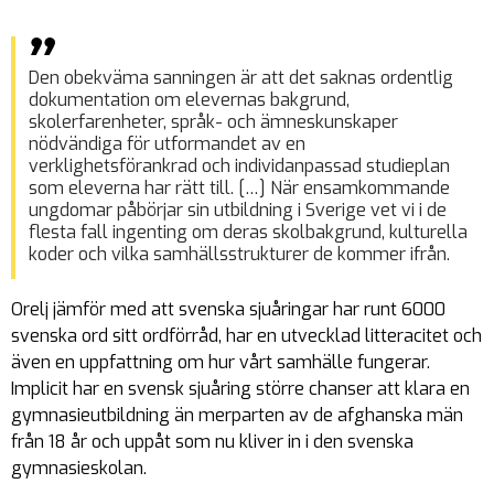
Den obekväma sanningen är att det saknas ordentlig
dokumentation om elevernas bakgrund,
skolerfarenheter, språk- och ämneskunskaper
nödvändiga för utformandet av en
verklighetsförankrad och individanpassad studieplan
som eleverna har rätt till. […] När ensamkommande
ungdomar påbörjar sin utbildning i Sverige vet vi i de
flesta fall ingenting om deras skolbakgrund, kulturella
koder och vilka samhällsstrukturer de kommer ifrån.
Orelj jämför med att svenska sjuåringar har runt 6000
svenska ord sitt ordförråd, har en utvecklad litteracitet och
även en uppfattning om hur vårt samhälle fungerar.
Implicit har en svensk sjuåring större chanser att klara en
gymnasieutbildning än merparten av de afghanska män
från 18 år och uppåt som nu kliver in i den svenska
gymnasieskolan.