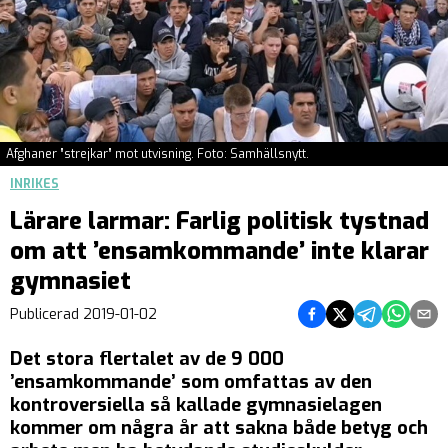
Afghaner ”strejkar” mot utvisning. Foto: Samhällsnytt.
INRIKES
Lärare larmar: Farlig politisk tystnad
om att ’ensamkommande’ inte klarar
gymnasiet
Dela på Facebook
Dela på Twitter
Dela på Teleg
Dela på 
Dela 
Publicerad
2019-01-02
Det stora flertalet av de 9 000
’ensamkommande’ som omfattas av den
kontroversiella så kallade gymnasielagen
kommer om några år att sakna både betyg och