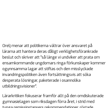
Orelj menar att politikerna vältrar över ansvaret på
lärarna att hantera deras dåligt verklighetsförankrade
beslut och skriver att ”
så länge vi undviker att prata om
ensamkommande ungdomars ringa förkunskaper kommer
ogynnsamma lagar att stiftas och den misslyckade
invandringspolitiken även fortsättningsvis att söka
desperata lösningar, paketerade i osannolika
utbildningsvisioner
”.
Lärarkritiken fokuserar framför allt på den omdiskuterade
gymnasielagen som riksdagen förra året, i strid med
tunga remissinstansers rekommendationer, röstade