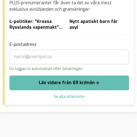
PLUS-prenumeranter får även ta del av våra mest
exklusiva avslöjanden och granskningar:
L-politiker: ”Krossa
Nytt apatiskt barn får
VID
Rysslands vapenmakt”
asyl
räd
för att undvika
gru
världskrig
off
E-postadress
Du loggas in automatiskt efter betalningen.
Läs vidare från 69 kr/mån
Se alla alternativ