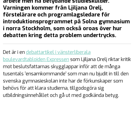
arbete men ha betydande studieskulder.
Varningen kommer från Ljiljana Orelj,
förstelärare och programlagsledare för
introduktionsprogrammet på Solna gymnasium
i norra Stockholm, som också oroas över hur
debatten kring detta problem undertrycks.
Det är i en
debattartikel i vänsterliberala
boulevardtabloiden Expressen
som Ljiljana Orelj riktar kritik
mot beslutsfattarnas skygglappar inför att de många
tusentals ’ensamkommande’ som man nu bjudit in till den
svenska gymnasieskolan inte har de förkunskaper som
behövs för att klara studierna, tillgodogöra sig
utbildningsinnehållet och gå ut med godkända betyg.