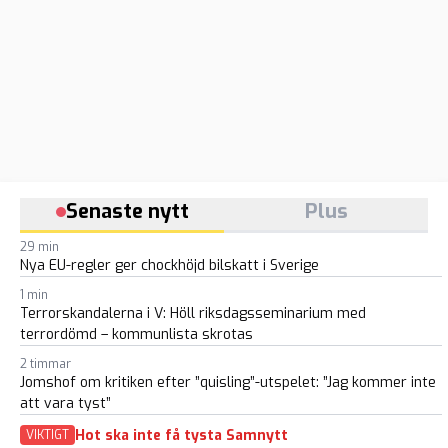
Senaste nytt
Plus
29 min
Nya EU-regler ger chockhöjd bilskatt i Sverige
1 min
Terrorskandalerna i V: Höll riksdagsseminarium med
terrordömd – kommunlista skrotas
2 timmar
Jomshof om kritiken efter ”quisling”-utspelet: ”Jag kommer inte
att vara tyst”
Hot ska inte få tysta Samnytt
VIKTIGT