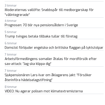
3 timmar
Moderaternas vallöfte: Snabbspår till medborgarskap för
“välintegrerade”
4 timmar
Prognosen: 70 blir nya pensionsåldern i Sverige
5 timmar
Trump tvingas betala tillbaka tullar till företag
6 timmar
Domstol förbjuder engelska och brittiska flaggan på lyktstolpar
7 timmar
Arbetsförmedlingens somalier åtalas för mordförsök efter
sax-attack: ”Jag ska klippa dig”
7 timmar
Sjukpensionären Lars-Ivar om åklagarens jakt: ”Försöker
återinföra hädelselagstiftning”
8 timmar
VIDEO: Nu agerar polisen mot klimatextremisterna