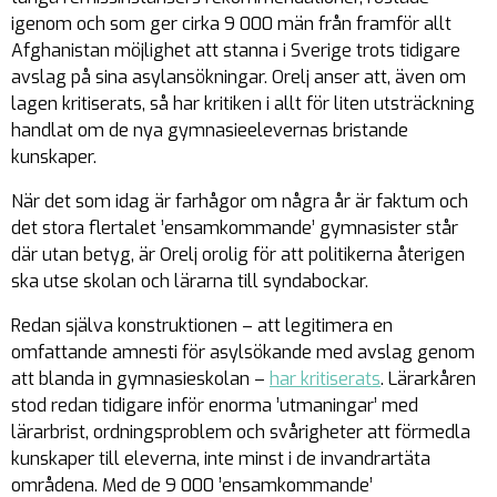
igenom och som ger cirka 9 000 män från framför allt
Afghanistan möjlighet att stanna i Sverige trots tidigare
avslag på sina asylansökningar. Orelj anser att, även om
lagen kritiserats, så har kritiken i allt för liten utsträckning
handlat om de nya gymnasieelevernas bristande
kunskaper.
När det som idag är farhågor om några år är faktum och
det stora flertalet ’ensamkommande’ gymnasister står
där utan betyg, är Orelj orolig för att politikerna återigen
ska utse skolan och lärarna till syndabockar.
Redan själva konstruktionen – att legitimera en
omfattande amnesti för asylsökande med avslag genom
att blanda in gymnasieskolan –
har kritiserats
. Lärarkåren
stod redan tidigare inför enorma ’utmaningar’ med
lärarbrist, ordningsproblem och svårigheter att förmedla
kunskaper till eleverna, inte minst i de invandrartäta
områdena. Med de 9 000 ’ensamkommande’