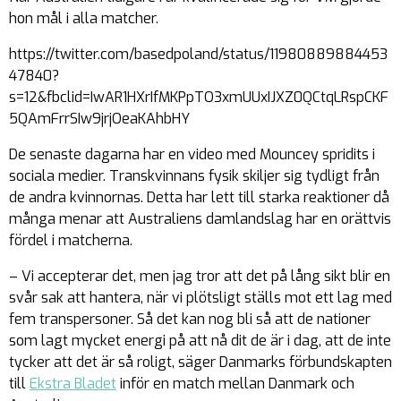
hon mål i alla matcher.
https://twitter.com/basedpoland/status/11980889884453
47840?
s=12&fbclid=IwAR1HXrIfMKPpTO3xmUUxIJXZ0QCtqLRspCKF
5QAmFrrSIw9jrjOeaKAhbHY
De senaste dagarna har en video med Mouncey spridits i
sociala medier. Transkvinnans fysik skiljer sig tydligt från
de andra kvinnornas. Detta har lett till starka reaktioner då
många menar att Australiens damlandslag har en orättvis
fördel i matcherna.
– Vi accepterar det, men jag tror att det på lång sikt blir en
svår sak att hantera, när vi plötsligt ställs mot ett lag med
fem transpersoner. Så det kan nog bli så att de nationer
som lagt mycket energi på att nå dit de är i dag, att de inte
tycker att det är så roligt, säger Danmarks förbundskapten
till
Ekstra Bladet
inför en match mellan Danmark och