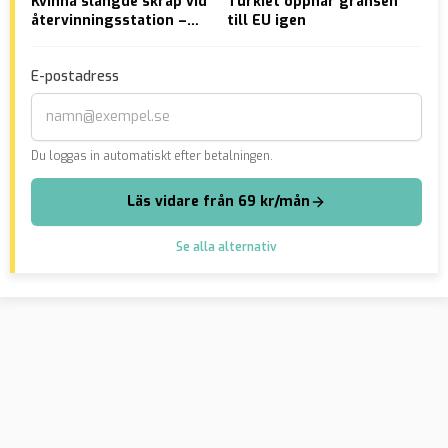
Kvinna slängde skräp vid
Turkiet öppnar gränsen
Tys
återvinningsstation –
till EU igen
int
åtalas
ski
mil
E-postadress
til
Du loggas in automatiskt efter betalningen.
Läs vidare från 69 kr/mån
Se alla alternativ