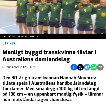
Hannah Mouncey nr fem fr.v.
UTRIKES
Manligt byggd transkvinna tävlar i
Australiens damlandslag
Dela på Facebook
Dela på Twitter
Dela på Teleg
Dela på 
Dela 
Publicerad
2019-11-25
Den 30-åriga transkvinnan Hannah Mouncey
tillåts spela i Australiens handbollslandslag
för damer. Med sina dryga 100 kg till en längd
på 188 cm – en uppenbart manlig fysik – lämnar
hon motståndarlagen chanslösa.