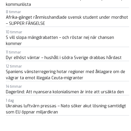
kommunlista
8 timmar
Afrika-gänget rånmisshandlade svensk student under mordhot
– SLIPPER FÄNGELSE
10 timmar
S vill slopa mängdrabatten – och röstar nej när chansen
kommer
11 timmar
Dyr elhöst väntar – hushåll i södra Sverige drabbas hårdast
12 timmar
Spaniens vänsterregering hotar regioner med åklagare om de
vägrar ta emot illegala Ceuta-migranter
14 timmar
Dagerlind: Att nyansera kolonialismen är inte att ursäkta den
1 dag
Ukrainas luftvärn pressas – Nato söker akut lösning samtidigt
som EU öppnar miljardkran