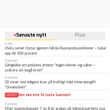
Senaste nytt
Plus
5 min
USA:s senat röstar igenom hårda Rysslandssanktioner – tullar
upp till 500 procent
2 timmar
Gängkälla om polisens arbete: ”Ingen känner sig säker –
svårare att begå brott”
6 timmar
SD tonar ned tidigare krav på kraftigt höjd mineralavgift:
”Orealistiskt”
Hot ska inte få tysta Samnytt
VIKTIGT
7 timmar
Efter islamistkaoset: 7 av 8 är araber på Vänsterpartiets nya