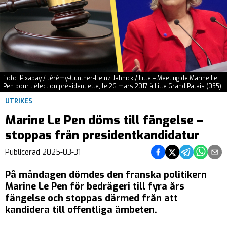
Foto: Pixabay / Jérémy-Günther-Heinz Jähnick / Lille – Meeting de Marine Le
Pen pour l’élection présidentielle, le 26 mars 2017 à Lille Grand Palais (055)
UTRIKES
Marine Le Pen döms till fängelse –
stoppas från presidentkandidatur
Dela på Facebook
Dela på Twitter
Dela på Teleg
Dela på 
Dela 
Publicerad
2025-03-31
På måndagen dömdes den franska politikern
Marine Le Pen för bedrägeri till fyra års
fängelse och stoppas därmed från att
kandidera till offentliga ämbeten.