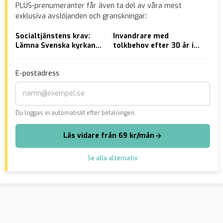
PLUS-prenumeranter får även ta del av våra mest
exklusiva avslöjanden och granskningar:
Socialtjänstens krav:
Invandrare med
VID
Lämna Svenska kyrkan
tolkbehov efter 30 år i
eft
om du vill ha
Sverige häktad för
skö
försörjningsstöd
mordförsök på
E-postadress
socialkontor
Du loggas in automatiskt efter betalningen.
Läs vidare från 69 kr/mån
Se alla alternativ