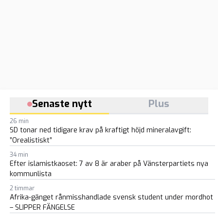
Senaste nytt
Plus
26 min
SD tonar ned tidigare krav på kraftigt höjd mineralavgift:
”Orealistiskt”
34 min
Efter islamistkaoset: 7 av 8 är araber på Vänsterpartiets nya
kommunlista
2 timmar
Afrika-gänget rånmisshandlade svensk student under mordhot
– SLIPPER FÄNGELSE