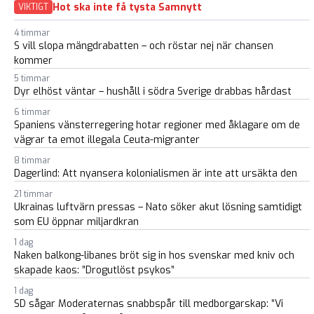
Hot ska inte få tysta Samnytt
VIKTIGT
4 timmar
S vill slopa mängdrabatten – och röstar nej när chansen
kommer
5 timmar
Dyr elhöst väntar – hushåll i södra Sverige drabbas hårdast
6 timmar
Spaniens vänsterregering hotar regioner med åklagare om de
vägrar ta emot illegala Ceuta-migranter
8 timmar
Dagerlind: Att nyansera kolonialismen är inte att ursäkta den
21 timmar
Ukrainas luftvärn pressas – Nato söker akut lösning samtidigt
som EU öppnar miljardkran
1 dag
Naken balkong-libanes bröt sig in hos svenskar med kniv och
skapade kaos: ”Drogutlöst psykos”
1 dag
SD sågar Moderaternas snabbspår till medborgarskap: ”Vi