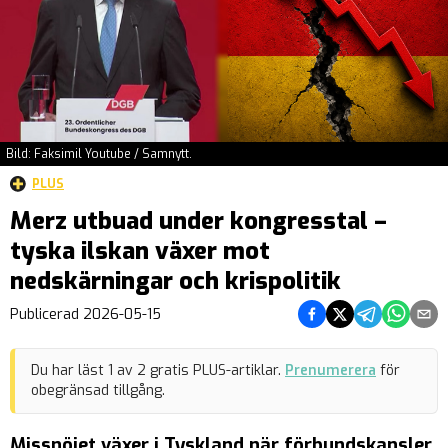
Bild: Faksimil Youtube / Samnytt.
PLUS
Merz utbuad under kongresstal –
tyska ilskan växer mot
nedskärningar och krispolitik
Dela på Facebook
Dela på Twitter
Dela på Teleg
Dela på 
Dela 
Publicerad
2026-05-15
Du har läst
1
av
2
gratis PLUS-artiklar.
Prenumerera
för
obegränsad tillgång.
Missnöjet växer i Tyskland när förbundskansler