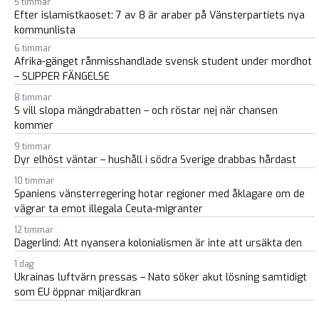
5 timmar
Efter islamistkaoset: 7 av 8 är araber på Vänsterpartiets nya
kommunlista
6 timmar
Afrika-gänget rånmisshandlade svensk student under mordhot
– SLIPPER FÄNGELSE
8 timmar
S vill slopa mängdrabatten – och röstar nej när chansen
kommer
9 timmar
Dyr elhöst väntar – hushåll i södra Sverige drabbas hårdast
10 timmar
Spaniens vänsterregering hotar regioner med åklagare om de
vägrar ta emot illegala Ceuta-migranter
12 timmar
Dagerlind: Att nyansera kolonialismen är inte att ursäkta den
1 dag
Ukrainas luftvärn pressas – Nato söker akut lösning samtidigt
som EU öppnar miljardkran