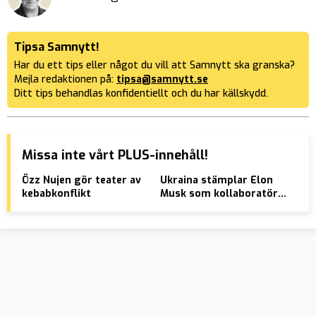
Tipsa Samnytt!
Har du ett tips eller något du vill att Samnytt ska granska?
Mejla redaktionen på:
tipsa@samnytt.se
Ditt tips behandlas konfidentiellt och du har källskydd.
Missa inte vårt PLUS-innehåll!
Özz Nujen gör teater av
Ukraina stämplar Elon
VID
kebabkonflikt
Musk som kollaboratör
meg
efter fredsplanen
Hel