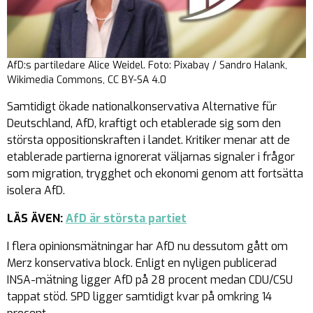
AfD:s partiledare Alice Weidel. Foto: Pixabay / Sandro Halank,
Wikimedia Commons, CC BY-SA 4.0
Samtidigt ökade nationalkonservativa Alternative für
Deutschland, AfD, kraftigt och etablerade sig som den
största oppositionskraften i landet. Kritiker menar att de
etablerade partierna ignorerat väljarnas signaler i frågor
som migration, trygghet och ekonomi genom att fortsätta
isolera AfD.
LÄS ÄVEN:
AfD är största partiet
I flera opinionsmätningar har AfD nu dessutom gått om
Merz konservativa block. Enligt en nyligen publicerad
INSA-mätning ligger AfD på 28 procent medan CDU/CSU
tappat stöd. SPD ligger samtidigt kvar på omkring 14