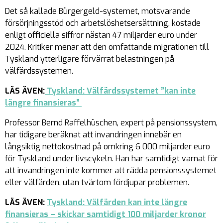
Det så kallade Bürgergeld-systemet, motsvarande
försörjningsstöd och arbetslöshetsersättning, kostade
enligt officiella siffror nästan 47 miljarder euro under
2024. Kritiker menar att den omfattande migrationen till
Tyskland ytterligare förvärrat belastningen på
välfärdssystemen.
LÄS ÄVEN:
Tyskland: Välfärdssystemet ”kan inte
längre finansieras”
Professor Bernd Raffelhüschen, expert på pensionssystem,
har tidigare beräknat att invandringen innebär en
långsiktig nettokostnad på omkring 6 000 miljarder euro
för Tyskland under livscykeln. Han har samtidigt varnat för
att invandringen inte kommer att rädda pensionssystemet
eller välfärden, utan tvärtom fördjupar problemen.
LÄS ÄVEN:
Tyskland: Välfärden kan inte längre
finansieras – skickar samtidigt 100 miljarder kronor