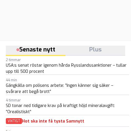
Senaste nytt
Plus
2 timmar
USA:s senat röstar igenom hårda Rysslandssanktioner – tullar
upp till 500 procent
44 min
Gängkälla om polisens arbete: ”Ingen känner sig säker –
svårare att begå brott”
4 timmar
SD tonar ned tidigare krav på kraftigt höjd mineralavgift:
”Orealistiskt”
Hot ska inte få tysta Samnytt
VIKTIGT