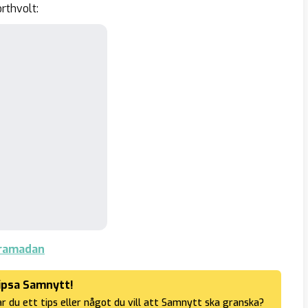
orthvolt:
 ramadan
ipsa Samnytt!
r du ett tips eller något du vill att Samnytt ska granska?