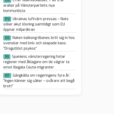
Efter islamistkaoset: 7 av 8 är
159
araber på Vänsterpartiets nya
kommunlista
Ukrainas luftvärn pressas – Nato
170
söker akut lösning samtidigt som EU
öppnar miljardkran
Naken balkong-libanes bröt sig in hos
125
svenskar med kniv och skapade kaos:
”Drogutlöst psykos”
Spaniens vänsterregering hotar
110
regioner med åklagare om de vägrar ta
emot illegala Ceuta-migranter
Gängkälla om regeringens fyra år:
107
”Ingen känner sig säker – svårare att begå
brott”