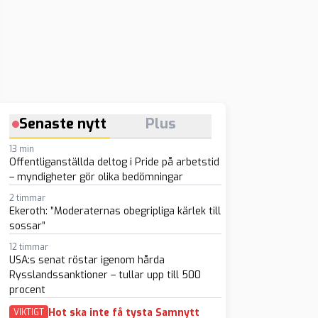
Senaste nytt
Plus
13 min
Offentliganställda deltog i Pride på arbetstid
– myndigheter gör olika bedömningar
2 timmar
Ekeroth: ”Moderaternas obegripliga kärlek till
sossar”
12 timmar
USA:s senat röstar igenom hårda
Rysslandssanktioner – tullar upp till 500
procent
Hot ska inte få tysta Samnytt
VIKTIGT