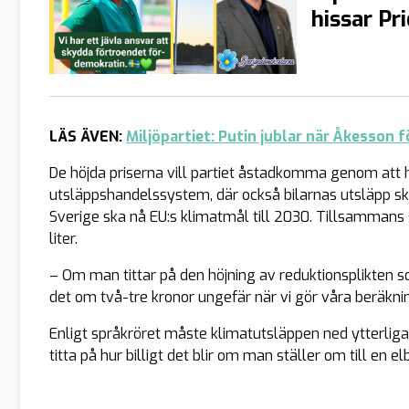
hissar Pr
LÄS ÄVEN:
Miljöpartiet: Putin jublar när Åkesson 
De höjda priserna vill partiet åstadkomma genom att hö
utsläppshandelssystem, där också bilarnas utsläpp ska 
Sverige ska nå EU:s klimatmål till 2030. Tillsammans 
liter.
– Om man tittar på den höjning av reduktionsplikten so
det om två-tre kronor ungefär när vi gör våra beräknin
Enligt språkröret måste klimatutsläppen ned ytterliga
titta på hur billigt det blir om man ställer om till en elbi