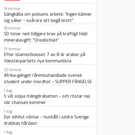
14 timmar
Gängkälla om polisens arbete: ”Ingen känner
sig säker – svårare att begå brott”
18 timmar
SD tonar ned tidigare krav på kraftigt höjd
mineralavgift: ”Orealistiskt”
sapp
-post
19 timmar
Efter islamistkaoset: 7 av 8 är araber på
Vänsterpartiets nya kommunlista
20 timmar
Afrika-gänget rånmisshandlade svensk
student under mordhot – SLIPPER FÄNGELSE
1 dag
S vill slopa mängdrabatten – och röstar nej
när chansen kommer
1 dag
Dyr elhöst väntar – hushåll i södra Sverige
drabbas hårdast
1 dag