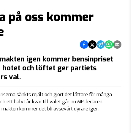
sta på oss kommer
e
Dela på Facebook
Dela på Twitter
Dela på Telegram
Dela på What
Dela via e
ll makten igen kommer bensinpriset
 hotet och löftet ger partiets
rs val.
serna sänkts rejält och gjort det lättare för många
ch ett halvt år kvar till valet går nu MP-ledaren
ll makten kommer det bli avsevärt dyrare igen.