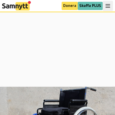
Donera
Skaffa PLUS