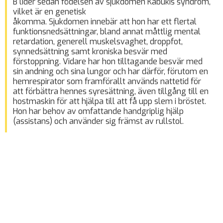
B lider sedan födelsen av sjukdomen Kabukis syndrom,
vilket är en genetisk
åkomma. Sjukdomen innebär att hon har ett flertal
funktionsnedsättningar, bland annat måttlig mental
retardation, generell muskelsvaghet, droppfot,
synnedsättning samt kroniska besvär med
förstoppning. Vidare har hon tilltagande besvär med
sin andning och sina lungor och har därför, förutom en
hemrespirator som framförallt används nattetid för
att förbättra hennes syresättning, även tillgång till en
hostmaskin för att hjälpa till att få upp slem i bröstet.
Hon har behov av omfattande handgriplig hjälp
(assistans) och använder sig främst av rullstol.