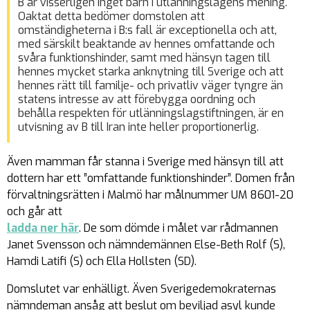
B är visserligen inget barn i utlänningslagens mening.
Oaktat detta bedömer domstolen att
omständigheterna i B:s fall är exceptionella och att,
med särskilt beaktande av hennes omfattande och
svåra funktionshinder, samt med hänsyn tagen till
hennes mycket starka anknytning till Sverige och att
hennes rätt till familje- och privatliv väger tyngre än
statens intresse av att förebygga oordning och
behålla respekten för utlänningslagstiftningen, är en
utvisning av B till Iran inte heller proportionerlig.
Även mamman får stanna i Sverige med hänsyn till att
dottern har ett ”omfattande funktionshinder”. Domen från
förvaltningsrätten i Malmö har målnummer UM 8601-20
och går att
ladda ner här
. De som dömde i målet var rådmannen
Janet Svensson och nämndemännen Else-Beth Rolf (S),
Hamdi Latifi (S) och Ella Hollsten (SD).
Domslutet var enhälligt. Även Sverigedemokraternas
nämndeman ansåg att beslut om beviljad asyl kunde