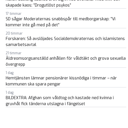
skapade kaos: ”Drogutlöst psykos”
17 timmar
SD sågar Moderaternas snabbspår till medborgarskap: ”Vi
kommer inte gå med på det”
20 timmar
Forskaren: Så avslöjades Socialdemokraternas och islamistens
samarbetsavtal
21 timmar
Äldreomsorgsanställd anhållen för våldtäkt och grova sexuella
övergrepp
1 dag
Hemtjänsten lämnar pensionärer kissnödiga i timmar – när
kommunen ska spara pengar
1 dag
BILDEXTRA: Afghan som våldtog och kastade ned kvinna i
gruvhål fick tänderna utslagna i fängelset