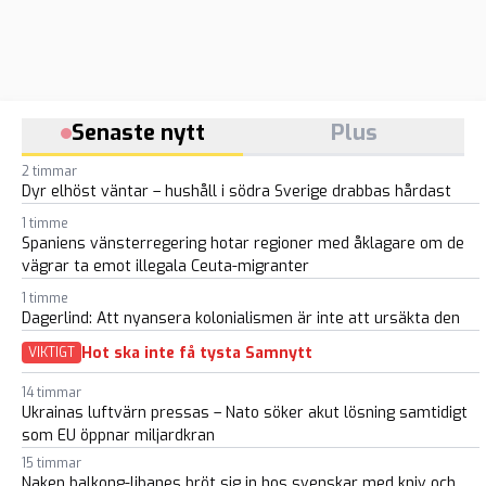
Senaste nytt
Plus
2 timmar
Dyr elhöst väntar – hushåll i södra Sverige drabbas hårdast
1 timme
Spaniens vänsterregering hotar regioner med åklagare om de
vägrar ta emot illegala Ceuta-migranter
1 timme
Dagerlind: Att nyansera kolonialismen är inte att ursäkta den
Hot ska inte få tysta Samnytt
VIKTIGT
14 timmar
Ukrainas luftvärn pressas – Nato söker akut lösning samtidigt
som EU öppnar miljardkran
15 timmar
Naken balkong-libanes bröt sig in hos svenskar med kniv och