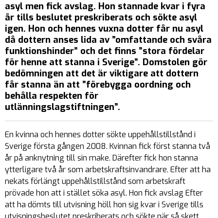
asyl men fick avslag. Hon stannade kvar i fyra
år tills beslutet preskriberats och sökte asyl
igen. Hon och hennes vuxna dotter får nu asyl
då dottern anses lida av ”omfattande och svåra
funktionshinder” och det finns ”stora fördelar
för henne att stanna i Sverige”. Domstolen gör
bedömningen att det är viktigare att dottern
får stanna än att ”förebygga oordning och
behålla respekten för
utlänningslagstiftningen”.
En kvinna och hennes dotter sökte uppehållstillstånd i
Sverige första gången 2008. Kvinnan fick först stanna två
år på anknytning till sin make. Därefter fick hon stanna
ytterligare två år som arbetskraftsinvandrare. Efter att ha
nekats förlängt uppehållstillstånd som arbetskraft
prövade hon att i stället söka asyl. Hon fick avslag Efter
att ha dömts till utvisning höll hon sig kvar i Sverige tills
utvisningsbeslutet preskriberats och sökte när så skett