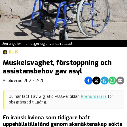
Den unga kvinnan säger sig använda rullstol.
PLUS
Muskelsvaghet, förstoppning och
assistansbehov gav asyl
Dela på Facebook
Dela på Twitter
Dela på Teleg
Dela på 
Dela 
Publicerad
2021-12-20
Du har läst
1
av
2
gratis PLUS-artiklar.
Prenumerera
för
obegränsad tillgång.
En iransk kvinna som tidigare haft
uppehållstillstånd genom skenäktenskap sökte