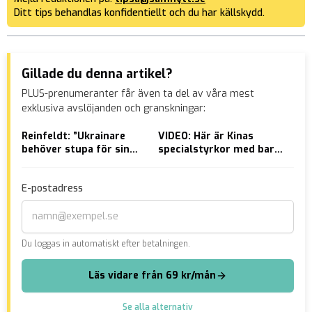
Ditt tips behandlas konfidentiellt och du har källskydd.
Gillade du denna artikel?
PLUS-prenumeranter får även ta del av våra mest
exklusiva avslöjanden och granskningar:
Reinfeldt: ”Ukrainare
VIDEO: Här är Kinas
IT-
behöver stupa för sin
specialstyrkor med bara
om 
frihet”
kvinnor
poli
gru
E-postadress
Du loggas in automatiskt efter betalningen.
Läs vidare från 69 kr/mån
Se alla alternativ