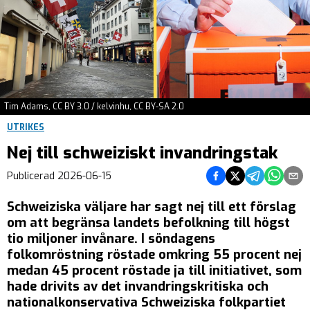
Tim Adams, CC BY 3.0 / kelvinhu, CC BY-SA 2.0
UTRIKES
Nej till schweiziskt invandringstak
Dela på Facebook
Dela på Twitter
Dela på Teleg
Dela på 
Dela 
Publicerad
2026-06-15
Schweiziska väljare har sagt nej till ett förslag
om att begränsa landets befolkning till högst
tio miljoner invånare. I söndagens
folkomröstning röstade omkring 55 procent nej
medan 45 procent röstade ja till initiativet, som
hade drivits av det invandringskritiska och
nationalkonservativa Schweiziska folkpartiet