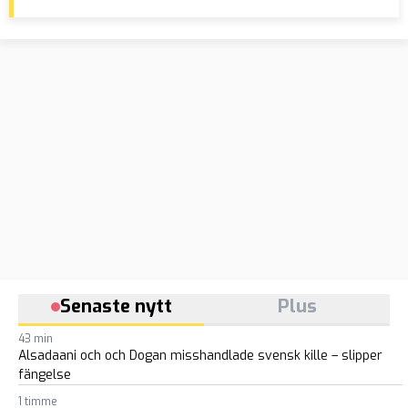
Senaste nytt
Plus
43 min
Alsadaani och och Dogan misshandlade svensk kille – slipper
fängelse
1 timme