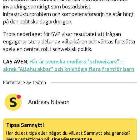
invandring samtidigt som bostadsbrist,
infrastrukturproblem och kompetensförsörjning står högt
på den politiska dagordningen.
Trots nederlaget för SVP visar resultatet att frågan
engagerar stora delar av väljarkåren och väntas fortsätta
spela en central roll i schweizisk politik.
LÄS ÄVEN:
Här är svenska mediers ”schweizare” –
skrek ”Allahu akbar” och knivhögg flera framför barn
Författare av texten
Andreas Nilsson
Tipsa Samnytt!
Har du ett tips eller något du vill att Samnytt ska granska?
Mejla redaktionen på:
tipsa@samnytt.se