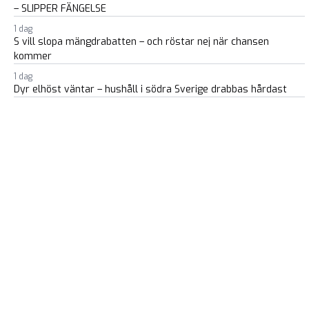
– SLIPPER FÄNGELSE
1 dag
S vill slopa mängdrabatten – och röstar nej när chansen
kommer
1 dag
Dyr elhöst väntar – hushåll i södra Sverige drabbas hårdast