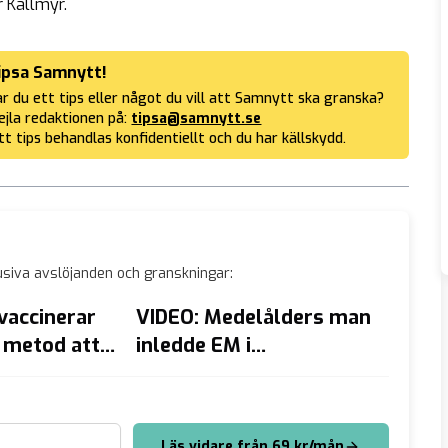
r Kallmyr.
ipsa Samnytt!
r du ett tips eller något du vill att Samnytt ska granska?
jla redaktionen på:
tipsa@samnytt.se
tt tips behandlas konfidentiellt och du har källskydd.
siva avslöjanden och granskningar:
vaccinerar
VIDEO: Medelålders man
Larme
y metod att
inledde EM i
försvå
 mot
konståkning som
trans
”isprinsessa”
sexar
Läs vidare från 69 kr/mån