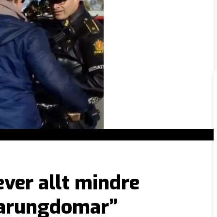
ever allt mindre
rarungdomar”