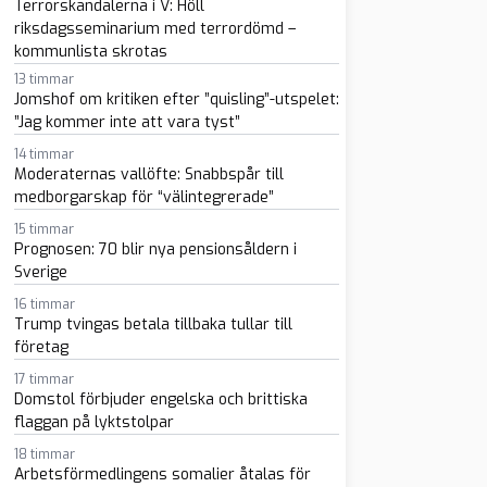
Terrorskandalerna i V: Höll
sapp
-post
riksdagsseminarium med terrordömd –
kommunlista skrotas
13 timmar
Jomshof om kritiken efter ”quisling”-utspelet:
”Jag kommer inte att vara tyst”
14 timmar
Moderaternas vallöfte: Snabbspår till
medborgarskap för “välintegrerade”
15 timmar
Prognosen: 70 blir nya pensionsåldern i
Sverige
16 timmar
Trump tvingas betala tillbaka tullar till
företag
17 timmar
Domstol förbjuder engelska och brittiska
flaggan på lyktstolpar
18 timmar
Arbetsförmedlingens somalier åtalas för