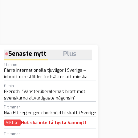
Senaste nytt
Plus
1 timme
Färre internationella tjuvligor i Sverige –
inbrott och stölder fortsätter att minska
6 min
Ekeroth: ”Vänsterliberalernas brott mot
svenskarna allvarligaste någonsin”
11 timmar
Nya EU-regler ger chockhöjd bilskatt i Sverige
Hot ska inte få tysta Samnytt
VIKTIGT
11 timmar