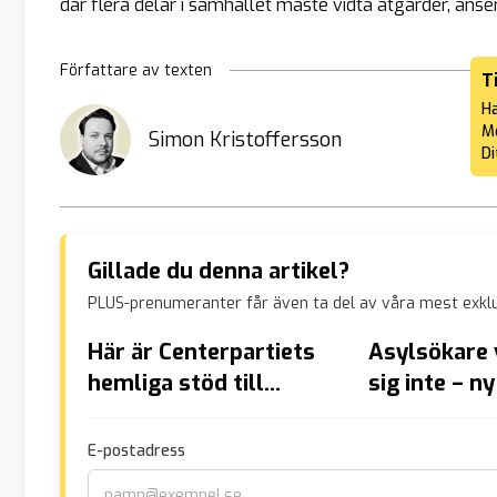
där flera delar i samhället måste vidta åtgärder, anse
Författare av texten
T
Ha
Me
Simon Kristoffersson
Di
Gillade du denna artikel?
PLUS-prenumeranter får även ta del av våra mest exklu
Här är Centerpartiets
Asylsökare 
hemliga stöd till
sig inte – n
pedofilkopplade
gardera sig
politikern
utvisning
E-postadress