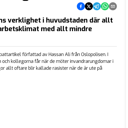
Dela på Facebook
Dela på Twitter
Dela på Telegram
Dela på What
Dela via e
 verklighet i huvudstaden där allt
 arbetsklimat med allt mindre
attartikel författad av Hassan Ali från Oslopolisen. I
och kollegorna får när de möter invandrarungdomar i
 allt oftare blir kallade rasister när de är ute på