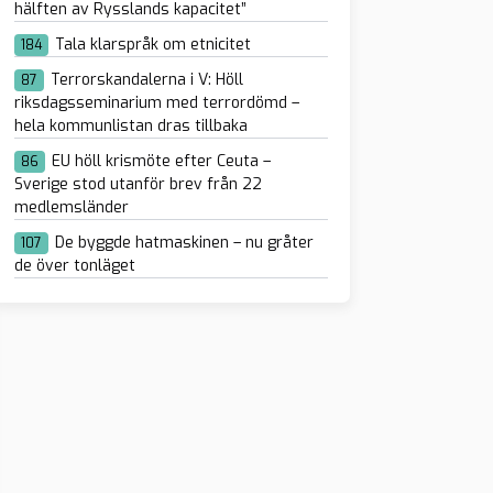
hälften av Rysslands kapacitet”
Tala klarspråk om etnicitet
184
Terrorskandalerna i V: Höll
87
riksdagsseminarium med terrordömd –
hela kommunlistan dras tillbaka
EU höll krismöte efter Ceuta –
86
Sverige stod utanför brev från 22
medlemsländer
De byggde hatmaskinen – nu gråter
107
de över tonläget
t: Klimatet
rar för
sexuella
betare