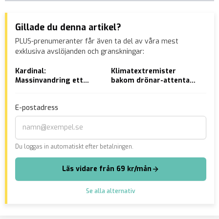
Gillade du denna artikel?
PLUS-prenumeranter får även ta del av våra mest
exklusiva avslöjanden och granskningar:
Kardinal:
Klimatextremister
VID
Massinvandring ett
bakom drönar-attentat
til
verktyg för att utplåna
mot flygplats
gör
nationella identiteter
knu
E-postadress
Du loggas in automatiskt efter betalningen.
Läs vidare från 69 kr/mån
Se alla alternativ