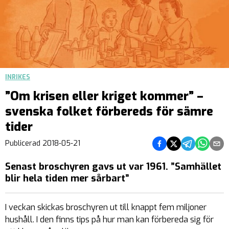
INRIKES
”Om krisen eller kriget kommer” –
svenska folket förbereds för sämre
tider
Dela på Facebook
Dela på Twitter
Dela på Teleg
Dela på 
Dela 
Publicerad
2018-05-21
Senast broschyren gavs ut var 1961. ”Samhället
blir hela tiden mer sårbart”
I veckan skickas broschyren ut till knappt fem miljoner
hushåll. I den finns tips på hur man kan förbereda sig för