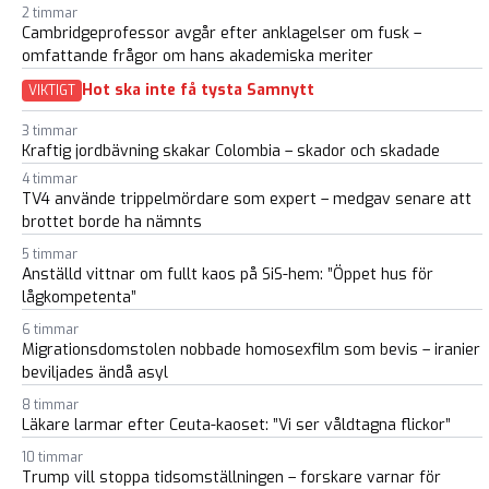
2 timmar
Cambridgeprofessor avgår efter anklagelser om fusk –
omfattande frågor om hans akademiska meriter
Hot ska inte få tysta Samnytt
VIKTIGT
3 timmar
Kraftig jordbävning skakar Colombia – skador och skadade
4 timmar
TV4 använde trippelmördare som expert – medgav senare att
brottet borde ha nämnts
5 timmar
Anställd vittnar om fullt kaos på SiS-hem: ”Öppet hus för
lågkompetenta”
6 timmar
Migrationsdomstolen nobbade homosexfilm som bevis – iranier
beviljades ändå asyl
8 timmar
Läkare larmar efter Ceuta-kaoset: ”Vi ser våldtagna flickor”
10 timmar
Trump vill stoppa tidsomställningen – forskare varnar för