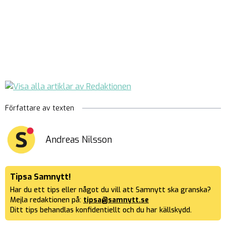
Författare av texten
Andreas Nilsson
Tipsa Samnytt!
Har du ett tips eller något du vill att Samnytt ska granska?
Mejla redaktionen på:
tipsa@samnytt.se
Ditt tips behandlas konfidentiellt och du har källskydd.