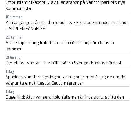
Efter islamistkaoset: 7 av 8 är araber på Vänsterpartiets nya
kommunlista
18 timmar
Afrika-gänget rånmisshandlade svensk student under mordhot
– SLIPPER FÄNGELSE
20 timmar
S vill slopa mängdrabatten – och röstar nej när chansen
kommer
21 timmar
Dyr elhöst väntar – hushåll i södra Sverige drabbas hårdast
1 dag
Spaniens vänsterregering hotar regioner med åklagare om de
vägrar ta emot illegala Ceuta-migranter
1 dag
Dagerlind: Att nyansera kolonialismen är inte att ursäkta den