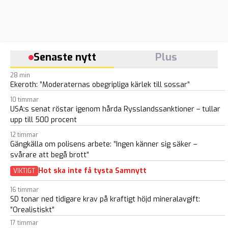
Senaste nytt
Plus
28 min
Ekeroth: ”Moderaternas obegripliga kärlek till sossar”
10 timmar
USA:s senat röstar igenom hårda Rysslandssanktioner – tullar
upp till 500 procent
12 timmar
Gängkälla om polisens arbete: ”Ingen känner sig säker –
svårare att begå brott”
Hot ska inte få tysta Samnytt
VIKTIGT
16 timmar
SD tonar ned tidigare krav på kraftigt höjd mineralavgift:
”Orealistiskt”
17 timmar