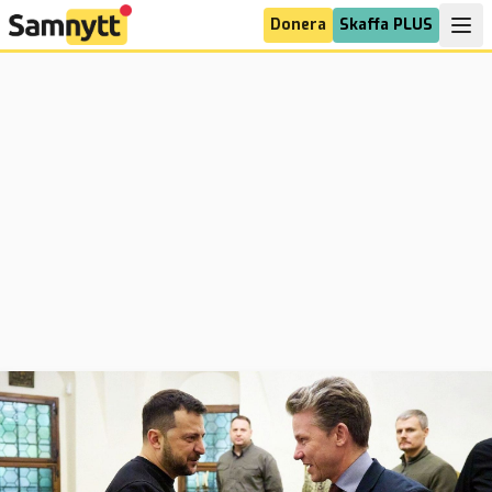
Donera
Skaffa PLUS