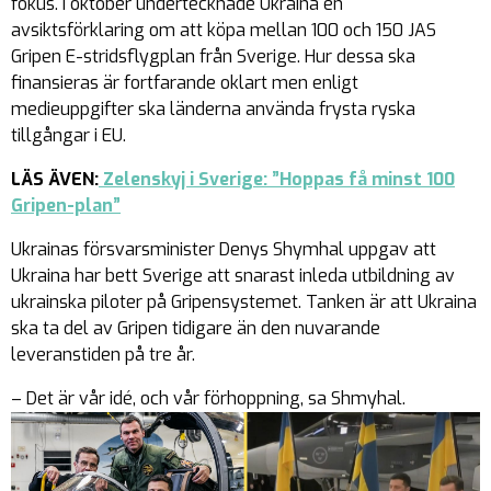
fokus. I oktober undertecknade Ukraina en
avsiktsförklaring om att köpa mellan 100 och 150 JAS
Gripen E-stridsflygplan från Sverige. Hur dessa ska
finansieras är fortfarande oklart men enligt
medieuppgifter ska länderna använda frysta ryska
tillgångar i EU.
LÄS ÄVEN:
Zelenskyj i Sverige: ”Hoppas få minst 100
Gripen-plan”
Ukrainas försvarsminister Denys Shymhal uppgav att
Ukraina har bett Sverige att snarast inleda utbildning av
ukrainska piloter på Gripensystemet. Tanken är att Ukraina
ska ta del av Gripen tidigare än den nuvarande
leveranstiden på tre år.
– Det är vår idé, och vår förhoppning, sa Shmyhal.