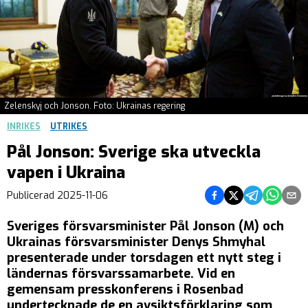
Zelenskyj och Jonson. Foto: Ukrainas regering
INRIKES
UTRIKES
Pål Jonson: Sverige ska utveckla
vapen i Ukraina
Dela på Facebook
Dela på Twitter
Dela på Teleg
Dela på 
Dela 
Publicerad
2025-11-06
Sveriges försvarsminister Pål Jonson (M) och
Ukrainas försvarsminister Denys Shmyhal
presenterade under torsdagen ett nytt steg i
ländernas försvarssamarbete. Vid en
gemensam presskonferens i Rosenbad
undertecknade de en avsiktsförklaring som