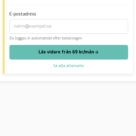
förlorar alla jaktvapen
om
E-postadress
Du loggas in automatiskt efter betalningen.
Läs vidare från 69 kr/mån
Se alla alternativ