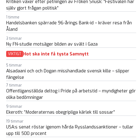
Kritiken växer efter petningen av Fröken Snusk: ”Festivalen har
själv gjort frågan politisk”
1 timme
Handelsbanken spärrade 96-årings Bank-id – kräver resa från
Åland
3 timmar
Ny FN-studie motsäger bilden av svält i Gaza
Hot ska inte få tysta Samnytt
VIKTIGT
5 timmar
Alsadaani och och Dogan misshandlade svensk kille – slipper
fängelse
7 timmar
Offentliganställda deltog i Pride på arbetstid – myndigheter gör
olika bedömningar
9 timmar
Ekeroth: ”Moderaternas obegripliga kärlek till sossar”
19 timmar
USA:s senat röstar igenom hårda Rysslandssanktioner – tullar
upp till 500 procent