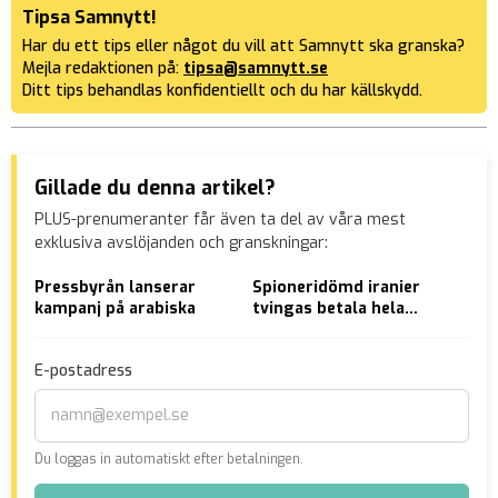
Tipsa Samnytt!
Har du ett tips eller något du vill att Samnytt ska granska?
Mejla redaktionen på:
tipsa@samnytt.se
Ditt tips behandlas konfidentiellt och du har källskydd.
Gillade du denna artikel?
PLUS-prenumeranter får även ta del av våra mest
exklusiva avslöjanden och granskningar:
Pressbyrån lanserar
Spioneridömd iranier
En
kampanj på arabiska
tvingas betala hela
afg
lönen från Putin i skatt
hos
rån
E-postadress
kni
Du loggas in automatiskt efter betalningen.