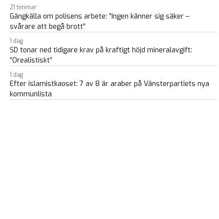
21 timmar
Gängkälla om polisens arbete: ”Ingen känner sig säker –
svårare att begå brott”
1 dag
SD tonar ned tidigare krav på kraftigt höjd mineralavgift:
”Orealistiskt”
1 dag
Efter islamistkaoset: 7 av 8 är araber på Vänsterpartiets nya
kommunlista