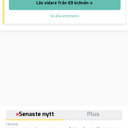
Läs vidare från 69 kr/mån
Se alla alternativ
Senaste nytt
Plus
1 timme