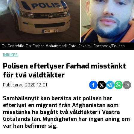
T.v. Genrebild. T.h. Farhad Mohammadi. Foto: Faksimil Facebook/Polisen
INRIKES
Polisen efterlyser Farhad misstänkt
för två våldtäkter
Dela på Facebook
Dela på Twitter
Dela på Teleg
Dela på 
Dela 
Publicerad
2020-12-01
Samhällsnytt kan berätta att polisen har
efterlyst en migrant från Afghanistan som
misstänks ha begått två våldtäkter i Västra
Götalands län
.
Myndigheten har ingen aning om
var han befinner sig.