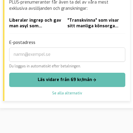
PLUS-prenumeranter får även ta del av våra mest
exklusiva avslöjanden och granskningar:
Liberaler ingrep och gav
”Transkvinna” som visar
VID
man asyl som
sitt manliga könsorgan
åte
”homosexuell” – nu är
för kvinnor i badhuset
öve
han häktad för våldtäkt
blev av med
inv
E-postadress
på kvinna
medlemskapet – nu
anmäler han
Du loggas in automatiskt efter betalningen.
Läs vidare från 69 kr/mån
Se alla alternativ