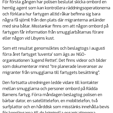
För första gången har polisen beslutat skicka ombord en
hemlig agent som kan kontrollera räddningsoperationerna
och förklara hur fartygen alltid råkar befinna sig bara
några få sjömil från den plats där migranterna anländer
med sina båtar. Misstankar finns om att någon ombord på
fartygen får information från smugglarbåtarnas förare
eller någon vid Libyens kust.
Som ett resultat genomsöktes och beslagtogs I augusti
förra året fartyget ‘Iuventa’ som ägs av NGO-
organisationen ‘Jugend Rettet’. Det finns videor och bilder
som dokumenterar minst “tre planerade leveranser av
migranter från smugglarna till fartygets besättning”.
Den fortsatta utredningen ledde vidare till kontakter
mellan smugglarna och personer ombord på Rädda
Barnens fartyg. Förra måndagen beslagtog polisen en
bärbar dator, en satellittelefon, en mobiltelefon, två
surfplattor och en hårddisk som misstänks innehålla bevis
för kopplingarna till de kriminella organisationerna.