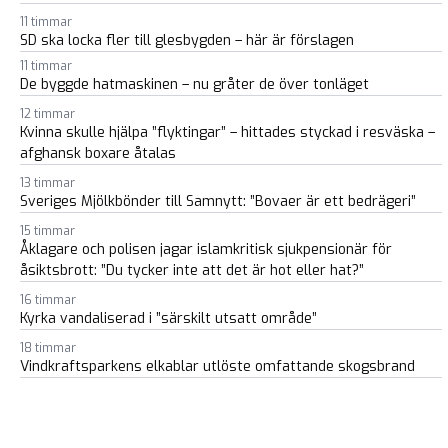
11 timmar
SD ska locka fler till glesbygden – här är förslagen
11 timmar
De byggde hatmaskinen – nu gråter de över tonläget
12 timmar
Kvinna skulle hjälpa ”flyktingar” – hittades styckad i resväska –
afghansk boxare åtalas
13 timmar
Sveriges Mjölkbönder till Samnytt: ”Bovaer är ett bedrägeri”
15 timmar
Åklagare och polisen jagar islamkritisk sjukpensionär för
åsiktsbrott: ”Du tycker inte att det är hot eller hat?”
16 timmar
Kyrka vandaliserad i ”särskilt utsatt område”
18 timmar
Vindkraftsparkens elkablar utlöste omfattande skogsbrand