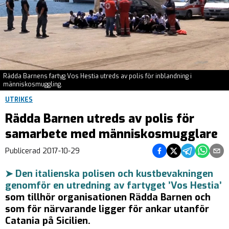
Rädda Barnens fartyg Vos Hestia utreds av polis för inblandning i
människosmuggling.
UTRIKES
Rädda Barnen utreds av polis för
samarbete med människosmugglare
Dela på Facebook
Dela på Twitter
Dela på Teleg
Dela på 
Dela 
Publicerad
2017-10-29
➤ Den italienska polisen och kustbevakningen
genomför en utredning av fartyget ’Vos Hestia’
som tillhör organisationen Rädda Barnen och
som för närvarande ligger för ankar utanför
Catania på Sicilien.