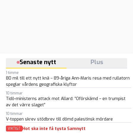
Senaste nytt
Plus
1 timme
80 mil till ett nytt knä – 89-åriga Ann-Maris resa med rullatorn
speglar vårdens geografiska klyftor
10 timmar
Tidö-ministerns attack mot Allard: ”Oförskämd – en trumpist
av det värre slaget”
10 timmar
V-toppen skrev stödbrev till dömd palestinsk mördare
Hot ska inte få tysta Samnytt
VIKTIGT