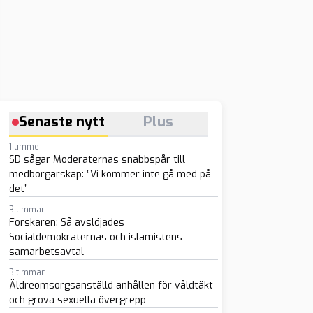
Senaste nytt
Plus
1 timme
SD sågar Moderaternas snabbspår till
medborgarskap: ”Vi kommer inte gå med på
det”
3 timmar
Forskaren: Så avslöjades
Socialdemokraternas och islamistens
samarbetsavtal
3 timmar
Äldreomsorgsanställd anhållen för våldtäkt
och grova sexuella övergrepp