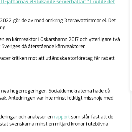
IT-jättarnas elslukande serverhallar: ”Trodde det
r 2022 gör de av med omkring 3 terawattimmar el. Det
ing.
 en kärnreaktor i Oskarshamn 2017 och ytterligare två
v Sveriges då återstående kärnreaktorer.
, växer kritiken mot att utländska storföretag får rabatt
n nya högerregeringen. Socialdemokraterna hade då
sak. Anledningen var inte minst folkligt missnöje med
rderingar och analyser en
rapport
som slår fast att de
stat svenskarna minst en miljard kronor i uteblivna