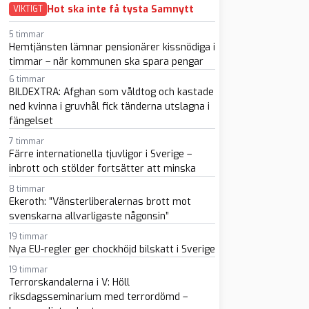
Hot ska inte få tysta Samnytt
VIKTIGT
5 timmar
Hemtjänsten lämnar pensionärer kissnödiga i
timmar – när kommunen ska spara pengar
6 timmar
BILDEXTRA: Afghan som våldtog och kastade
ned kvinna i gruvhål fick tänderna utslagna i
fängelset
sapp
-post
7 timmar
Färre internationella tjuvligor i Sverige –
inbrott och stölder fortsätter att minska
8 timmar
Ekeroth: ”Vänsterliberalernas brott mot
svenskarna allvarligaste någonsin”
19 timmar
Nya EU-regler ger chockhöjd bilskatt i Sverige
19 timmar
Terrorskandalerna i V: Höll
riksdagsseminarium med terrordömd –