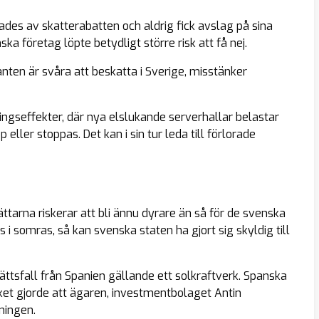
nades av skatterabatten och
aldrig
fick avslag på sina
a företag löpte betydligt större risk att få nej.
nten är svåra att beskatta i Sverige, misstänker
gseffekter, där nya elslukande serverhallar belastar
p eller stoppas. Det kan i sin tur leda till förlorade
ttarna riskerar att bli ännu dyrare än så för de svenska
i somras, så kan svenska staten ha gjort sig skyldig till
rättsfall från Spanien gällande ett solkraftverk. Spanska
ilket gjorde att ägaren, investmentbolaget Antin
ningen.