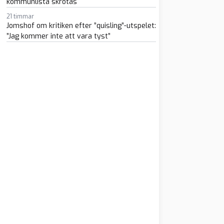
kommunlista skrotas
21 timmar
Jomshof om kritiken efter ”quisling”-utspelet:
”Jag kommer inte att vara tyst”