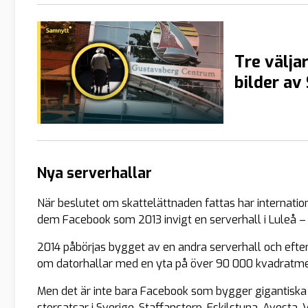
Tre väljar
bilder av
Nya serverhallar
När beslutet om skattelättnaden fattas har internatione
dem Facebook som 2013 invigt en serverhall i Luleå – 
2014 påbörjas bygget av en andra serverhall och efter a
om datorhallar med en yta på över 90 000 kvadratmet
Men det är inte bara Facebook som bygger gigantiska
storsatsar i Sverige. Staffanstorp, Eskilstuna, Avest