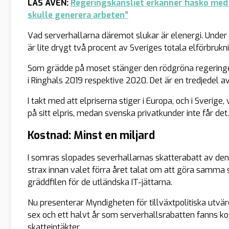
LÄS ÄVEN:
Regeringskansliet erkänner fiasko med 
skulle generera arbeten”
Vad serverhallarna däremot slukar är elenergi. Unde
är lite drygt två procent av Sveriges totala elförbrukn
Som grädde på moset stänger den rödgröna regeringen
i Ringhals 2019 respektive 2020. Det är en tredjedel a
I takt med att elpriserna stiger i Europa, och i Sverige
på sitt elpris, medan svenska privatkunder inte får det.
Kostnad: Minst en miljard
I somras slopades severhallarnas skatterabatt av de
strax innan valet förra året talat om att göra samma 
gräddfilen för de utländska IT-jättarna.
Nu presenterar Myndigheten för tillväxtpolitiska utvä
sex och ett halvt år som serverhallsrabatten fanns ko
skatteintäkter.