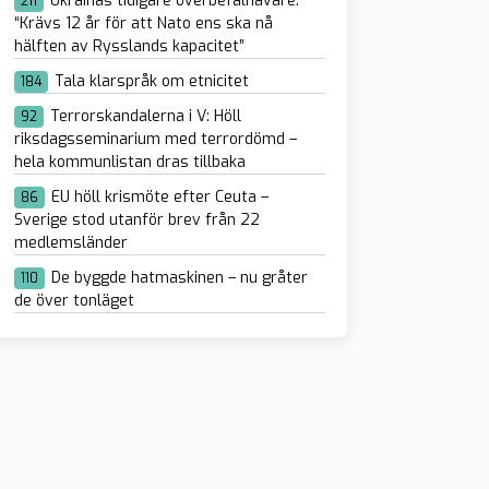
Ukrainas tidigare överbefälhavare:
211
“Krävs 12 år för att Nato ens ska nå
hälften av Rysslands kapacitet”
Tala klarspråk om etnicitet
184
Terrorskandalerna i V: Höll
92
riksdagsseminarium med terrordömd –
hela kommunlistan dras tillbaka
EU höll krismöte efter Ceuta –
86
Sverige stod utanför brev från 22
medlemsländer
De byggde hatmaskinen – nu gråter
110
de över tonläget