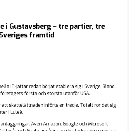
e i Gustavsberg – tre partier, tre
 Sveriges framtid
lla IT-jättar redan börjat etablera sig i Sverige. Bland
företagets första och största utanför USA.
tt skattelättnaden införts en tredje. Totalt rör det sig
er i Luleå.
 anläggningar. Även Amazon, Google och Microsoft
a, Västerås och Gävle är några av de städer som smyckas