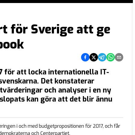
t för Sverige att ge
ebook
Dela på Facebook
Dela på Twitter
Dela på Telegram
Dela på What
Dela via e
för att locka internationella IT-
ör svenskarna. Det konstaterar
tvärderingar och analyser i en ny
slopats kan göra att det blir
ännu
ringen i och med budgetpropositionen för 2017, och får
tdemokraterna och Centerpartiet.