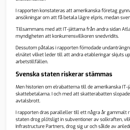
I rapporten konstateras att amerikanska företag gyn
ansökningar om att få betala lägre elpris, medan svensk
Tillsammans med att IT-jättarna från andra sidan Atla
myndigheten att konkurrensvillkoren snedvridits.
Dessutom påtalas i rapporten fömodade undanträngnin
elnätet vilket leder till att andra etableringar skjuts up
arbetstillfällen.
Svenska staten riskerar stämmas
Men historien om elrabatterna till de amerikanska IT-jä
skattebetalarna. I och med att skatterabatten slopades 
avtalsbrott.
I rapporten dras paralleller till ett några år gammalt 
staten drog plötsligt in subventioner av solkraften, v
Infrastructure Partners, drog sig ur och sålde av anled