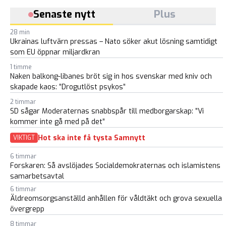
Senaste nytt
Plus
28 min
Ukrainas luftvärn pressas – Nato söker akut lösning samtidigt
som EU öppnar miljardkran
1 timme
Naken balkong-libanes bröt sig in hos svenskar med kniv och
skapade kaos: ”Drogutlöst psykos”
2 timmar
SD sågar Moderaternas snabbspår till medborgarskap: ”Vi
kommer inte gå med på det”
Hot ska inte få tysta Samnytt
VIKTIGT
6 timmar
Forskaren: Så avslöjades Socialdemokraternas och islamistens
samarbetsavtal
6 timmar
Äldreomsorgsanställd anhållen för våldtäkt och grova sexuella
övergrepp
8 timmar