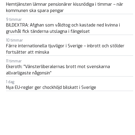
Hemtjänsten lämnar pensionärer kissnödiga i timmar – när
kommunen ska spara pengar
9 timmar
BILDEXTRA: Afghan som våldtog och kastade ned kvinna i
gruvhål fick tänderna utslagna i fängelset
10 timmar
Färre internationella tjuvligor i Sverige – inbrott och stölder
fortsätter att minska
11 timmar
Ekeroth: ”Vänsterliberalernas brott mot svenskarna
allvarligaste någonsin”
1 dag
Nya EU-regler ger chockhöjd bilskatt i Sverige