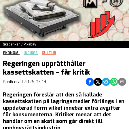
Riksbanken / Pixabay
EKONOMI
INRIKES
KULTUR
Regeringen upprätthåller
kassettskatten – får kritik
Dela på Facebook
Dela på Twitter
Dela på Teleg
Dela på 
Dela 
Publicerad
2026-03-19
Regeringen föreslår att den så kallade
kassettskatten på lagringsmedier förlängs i en
uppdaterad form vilket innebär extra avgifter
för konsumenterna. Kritiker menar att det
handlar om en skatt som går direkt till
upphovsrättsindustrin.