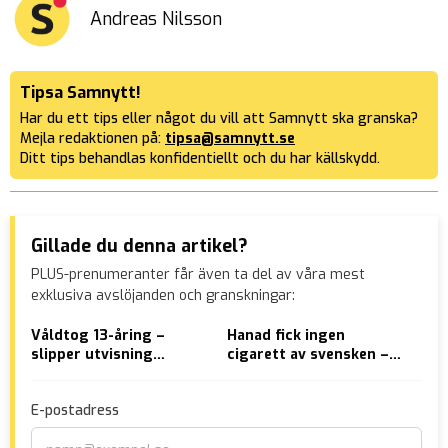
Andreas Nilsson
Tipsa Samnytt!
Har du ett tips eller något du vill att Samnytt ska granska?
Mejla redaktionen på:
tipsa@samnytt.se
Ditt tips behandlas konfidentiellt och du har källskydd.
Gillade du denna artikel?
PLUS-prenumeranter får även ta del av våra mest
exklusiva avslöjanden och granskningar:
Våldtog 13-åring –
Hanad fick ingen
EXK
slipper utvisning
cigarett av svensken –
läk
eftersom han ”talar bra
svarade med flera
Bir
svenska”
knivhugg
Sve
E-postadress