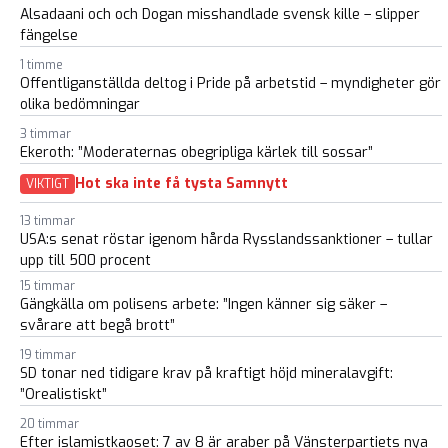
Alsadaani och och Dogan misshandlade svensk kille – slipper
fängelse
1 timme
Offentliganställda deltog i Pride på arbetstid – myndigheter gör
olika bedömningar
3 timmar
Ekeroth: ”Moderaternas obegripliga kärlek till sossar”
Hot ska inte få tysta Samnytt
VIKTIGT
13 timmar
USA:s senat röstar igenom hårda Rysslandssanktioner – tullar
upp till 500 procent
15 timmar
Gängkälla om polisens arbete: ”Ingen känner sig säker –
svårare att begå brott”
19 timmar
SD tonar ned tidigare krav på kraftigt höjd mineralavgift:
”Orealistiskt”
20 timmar
Efter islamistkaoset: 7 av 8 är araber på Vänsterpartiets nya