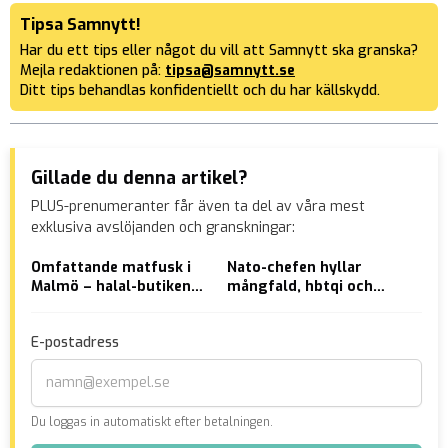
Tipsa Samnytt!
Har du ett tips eller något du vill att Samnytt ska granska?
Mejla redaktionen på:
tipsa@samnytt.se
Ditt tips behandlas konfidentiellt och du har källskydd.
Gillade du denna artikel?
PLUS-prenumeranter får även ta del av våra mest
exklusiva avslöjanden och granskningar:
Omfattande matfusk i
Nato-chefen hyllar
Exk
Malmö – halal-butikens
mångfald, hbtqi och
mat
mat gick ut 2011
trans: ”Vår styrka”
hal
E-postadress
Du loggas in automatiskt efter betalningen.