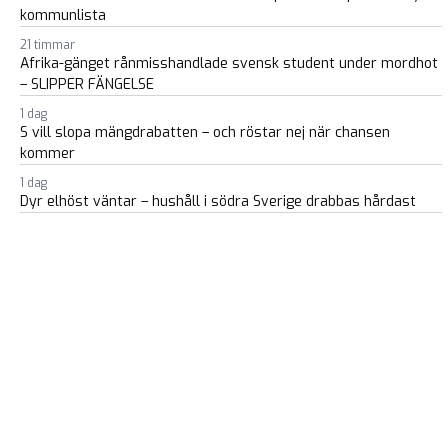
kommunlista
21 timmar
Afrika-gänget rånmisshandlade svensk student under mordhot
– SLIPPER FÄNGELSE
1 dag
S vill slopa mängdrabatten – och röstar nej när chansen
kommer
1 dag
Dyr elhöst väntar – hushåll i södra Sverige drabbas hårdast