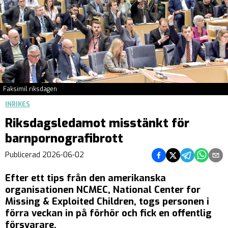
Faksimil riksdagen
INRIKES
Riksdagsledamot misstänkt för
barnpornografibrott
Dela på Facebook
Dela på Twitter
Dela på Teleg
Dela på 
Dela 
Publicerad
2026-06-02
Efter ett tips från den amerikanska
organisationen NCMEC, National Center for
Missing & Exploited Children, togs personen i
förra veckan in på förhör och fick en offentlig
försvarare.