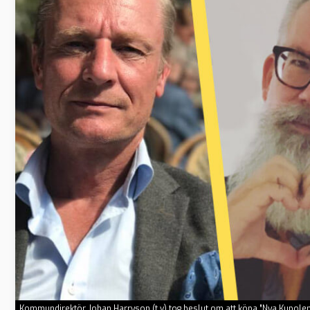
Kommundirektör Johan Harryson (t.v) tog beslut om att köpa ”Nya Kupolen”