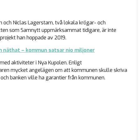
 och Niclas Lagerstam, två lokala krögar- och
ebatten som Samnytt uppmärksammat tidigare, är inte
t projekt han hoppade av 2019.
m näthat – kommun satsar nio miljoner
med aktiviteter i Nya Kupolen. Enligt
jaren mycket angelägen om att kommunen skulle skriva
g och banken ville ha garantier från kommunen.