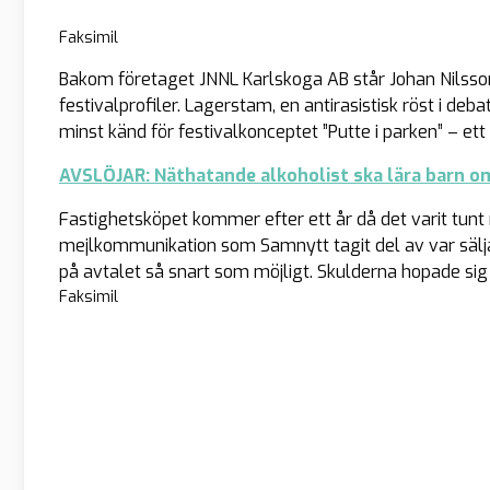
Faksimil
Bakom företaget JNNL Karlskoga AB står Johan Nilsson
festivalprofiler. Lagerstam, en antirasistisk röst i d
minst känd för festivalkonceptet ”Putte i parken” – et
AVSLÖJAR: Näthatande alkoholist ska lära barn o
Fastighetsköpet kommer efter ett år då det varit tunt 
mejlkommunikation som Samnytt tagit del av var säl
på avtalet så snart som möjligt. Skulderna hopade si
Faksimil