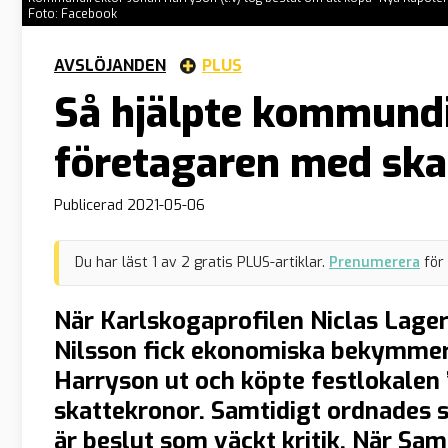
Foto: Facebook
AVSLÖJANDEN
PLUS
Så hjälpte kommundir
företagaren med ska
Publicerad
2021-05-06
Du har läst
1
av
2
gratis PLUS-artiklar.
Prenumerera
för
När Karlskogaprofilen Niclas Lag
Nilsson fick ekonomiska bekymme
Harryson ut och köpte festlokalen 
skattekronor. Samtidigt ordnades s
är beslut som väckt kritik. När Sa