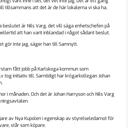
gt varit inne i det, det vet inte jag. Det är ett gäng
ll tillsammans att det är de här lokalerna vi ska ha,
beslutet är Nils Varg, det vill säga enhetschefen på
lertid att han varit inblandad i något sådant beslut.
 gör inte jag, säger han till Samnytt.
erstam fått jobb på Karlskoga kommun som
 tog initiativ till. Samtidigt har krögarkollegan Johan
n.
nor i månaden. Och det är Johan Harryson och Nils Varg
lningsavtalen.
jare av Nya Kupolen i egenskap av styrelseledamot för
are, står som köpare.