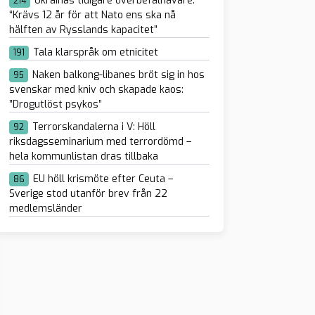
Ukrainas tidigare överbefälhavare:
214
“Krävs 12 år för att Nato ens ska nå
hälften av Rysslands kapacitet”
Tala klarspråk om etnicitet
191
Naken balkong-libanes bröt sig in hos
95
svenskar med kniv och skapade kaos:
”Drogutlöst psykos”
Terrorskandalerna i V: Höll
92
riksdagsseminarium med terrordömd –
hela kommunlistan dras tillbaka
EU höll krismöte efter Ceuta –
86
Sverige stod utanför brev från 22
medlemsländer