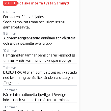
Hot ska inte få tysta Samnytt
VIKTIGT
8 timmar
Forskaren: Så avslöjades
Socialdemokraternas och islamistens
samarbetsavtal
9 timmar
Äldreomsorgsanställd anhållen för våldtäkt
och grova sexuella övergrepp
sapp
-post
10 timmar
Hemtjänsten lämnar pensionärer kissnödiga i
timmar – när kommunen ska spara pengar
11 timmar
BILDEXTRA: Afghan som våldtog och kastade
ned kvinna i gruvhål fick tänderna utslagna i
fängelset
12 timmar
Färre internationella tjuvligor i Sverige –
inbrott och stölder fortsätter att minska
13 timmar