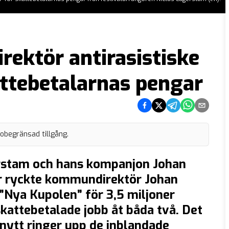
ektör antirasistiske
ttebetalarnas pengar
Dela på Facebook
Dela på Twitter
Dela på Telegram
Dela på What
Dela via e
 obegränsad tillgång.
erstam och hans kompanjon Johan
r ryckte kommundirektör Johan
”Nya Kupolen” för 3,5 miljoner
kattebetalade jobb åt båda två. Det
mnytt ringer upp de inblandade