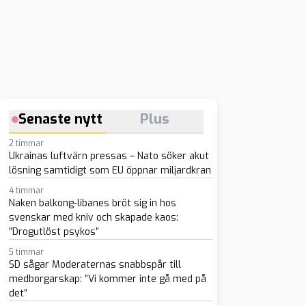
Senaste nytt
Plus
2 timmar
Ukrainas luftvärn pressas – Nato söker akut
lösning samtidigt som EU öppnar miljardkran
4 timmar
Naken balkong-libanes bröt sig in hos
svenskar med kniv och skapade kaos:
”Drogutlöst psykos”
5 timmar
SD sågar Moderaternas snabbspår till
medborgarskap: ”Vi kommer inte gå med på
det”