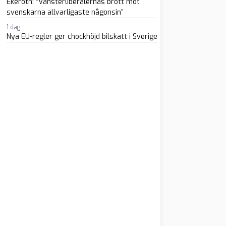
Ekeroth: ”Vänsterliberalernas brott mot
svenskarna allvarligaste någonsin”
1 dag
Nya EU-regler ger chockhöjd bilskatt i Sverige