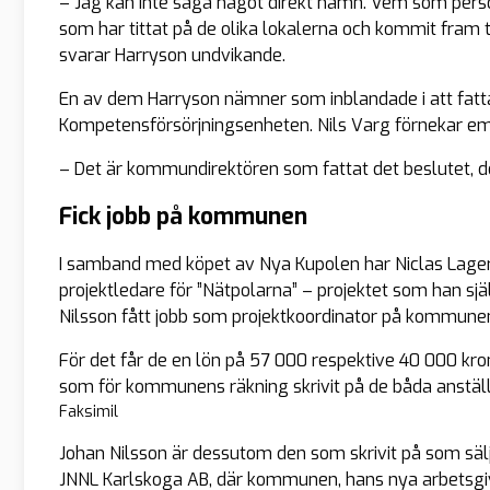
– Jag kan inte säga något direkt namn. Vem som personli
som har tittat på de olika lokalerna och kommit fram ti
svarar Harryson undvikande.
En av dem Harryson nämner som inblandade i att fatta 
Kompetensförsörjningsenheten. Nils Varg förnekar emel
– Det är kommundirektören som fattat det beslutet, det
Fick jobb på kommunen
I samband med köpet av Nya Kupolen har Niclas Lag
projektledare för ”Nätpolarna” – projektet som han själv
Nilsson fått jobb som projektkoordinator på kommune
För det får de en lön på 57 000 respektive 40 000 kro
som för kommunens räkning skrivit på de båda anstäl
Faksimil
Johan Nilsson är dessutom den som skrivit på som säl
JNNL Karlskoga AB, där kommunen, hans nya arbetsgiv