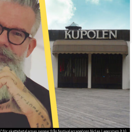
 för skattebetalarnas pengar från festivalarrangören Niclas Lagerstam (t.h).