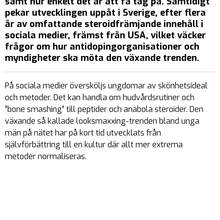
samt hur enkelt det är att få tag på. Samtidigt
pekar utvecklingen uppåt i Sverige, efter flera
år av omfattande steroidfrämjande innehåll i
sociala medier, främst från USA, vilket väcker
frågor om hur antidopingorganisationer och
myndigheter ska möta den växande trenden.
På sociala medier översköljs ungdomar av skönhetsideal
och metoder. Det kan handla om hudvårdsrutiner och
”bone smashing” till peptider och anabola steroider. Den
växande så kallade looksmaxxing-trenden bland unga
män på nätet har på kort tid utvecklats från
självförbättring till en kultur där allt mer extrema
metoder normaliseras.