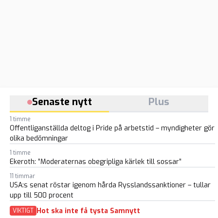
Senaste nytt
Plus
1 timme
Offentliganställda deltog i Pride på arbetstid – myndigheter gör
olika bedömningar
1 timme
Ekeroth: ”Moderaternas obegripliga kärlek till sossar”
11 timmar
USA:s senat röstar igenom hårda Rysslandssanktioner – tullar
upp till 500 procent
Hot ska inte få tysta Samnytt
VIKTIGT