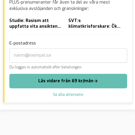
PLUS-prenumeranter får även ta del av våra mest
exklusiva avslöjanden och granskningar:
Studie: Rasism att
SVT:s
SR-
uppfatta vita ansikten
klimatkrisforskare: Ökad
fän
som svenskare än svarta
dödlighet vid 20
mör
plusgrader
E-postadress
Du loggas in automatiskt efter betalningen.
Läs vidare från 69 kr/mån
Se alla alternativ