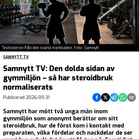
Testosteron från den svarta marknaden. Foto: Samnytt
SAMNYTT TV
Samnytt TV: Den dolda sidan av
gymmiljön – så har steroidbruk
normaliserats
Dela på Facebook
Dela på Twitter
Dela på Teleg
Dela på 
Dela 
Publicerad
2026-05-31
Samnytt har mött två unga män inom
gymmiljön som anonymt berättar om sitt
steroidbruk, hur de först kom i kontakt med
preparaten, vilka fördelar och nackdelar de ser