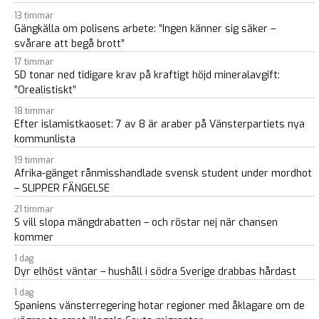
13 timmar
Gängkälla om polisens arbete: ”Ingen känner sig säker –
svårare att begå brott”
17 timmar
SD tonar ned tidigare krav på kraftigt höjd mineralavgift:
”Orealistiskt”
18 timmar
Efter islamistkaoset: 7 av 8 är araber på Vänsterpartiets nya
kommunlista
19 timmar
Afrika-gänget rånmisshandlade svensk student under mordhot
– SLIPPER FÄNGELSE
21 timmar
S vill slopa mängdrabatten – och röstar nej när chansen
kommer
1 dag
Dyr elhöst väntar – hushåll i södra Sverige drabbas hårdast
1 dag
Spaniens vänsterregering hotar regioner med åklagare om de